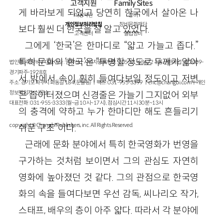
고객지원
Family Sites
게 바라보게 되었고 당연히 한국에서 살아온 나
이용약관
창비
개인정보처리방침
창비문화재단
보다 훨씬 더 한국을 잘 알고 있었다.
고객센터
클럽창비
그에게 ‘한국’은 한마디로 “얇고 가늘고 좁다.”
특히 문화의 ‘한국’은 “투명할 정도로 두께가 얇아
법인명 : ㈜창비ㅣ대표이사 : 염종선ㅣ사업자등록번호 : 105-81-63672ㅣ통신판매업 : 제 2009-
경기파주-1928호
서 밖에서 속이 훤히 들여다보일 정도이고 저변
주소 : 경기도 파주시 회동길 184(문발동)ㅣ팩스 : 031-955-3399 ㅣ
cnc@changbi.com
ㅣ개인
정보책임자 : 신문수
은 좁아터졌으며 신경줄은 가늘기 그지없어 외부
대표전화 : 031-955-3333(월~금 10시~17시), 점심시간 11시 30분~13시
의 충격에 약하고 누가 한마디만 해도 흔들리기
copyright © Changbi Publishers, inc. All Rights Reserved.
쉬운 구조”이다.
근래에 문화 분야에서 특히 한국영화가 번영을
구가하는 것처럼 보이면서 그의 관심도 자연히
영화에 높아졌던 것 같다. 그의 관점으로 한국영
화의 속을 들여다보면 우선 감독, 씨나리오 작가,
스태프, 배우의 층이 아주 얇다. 따라서 각 분야에