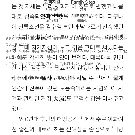
고객지원
Family Sites
는 것 자체는 우리 사회가 이 정도로 변했고 나름
이용약관
창비
개인정보처리방침
창비문화재단
대로 성숙되었다는 것을 실감케 해준다. 더구나
고객센터
클럽창비
이 실록소설을 김수임 본인과 남다르게 친숙했던
전숙희(田淑禧)라는 분이 80세가 넘은 나이에 옛
법인명 : ㈜창비ㅣ대표이사 : 염종선ㅣ사업자등록번호 : 105-81-63672ㅣ통신판매업 : 제 2009-
경기파주-1928호
날 그때 자기자신이 보고 겪은 그대로 써냈다는
주소 : 경기도 파주시 회동길 184(문발동)ㅣ팩스 : 031-955-3399 ㅣ
cnc@changbi.com
ㅣ개인
데에도 각별한 뜻이 있어 보인다. 대목대목 면밀
정보책임자 : 신문수
대표전화 : 031-955-3333(월~금 10시~17시), 점심시간 11시 30분~13시
한 사실 검증은 더 필요하지 않겠나 싶지만, 살아
생전에 한때 필자도 가까이 지낼 수 있어 드물게
copyright © Changbi Publishers, inc. All Rights Reserved.
인간적 진폭이 컸던 모윤숙이라는 사람의 이 사
건과 관련된 거취(去就)도 무척 실감을 더해주고
있다.
1940년대 후반의 해방공간 속에서 주로 이화여
전 출신의 내로라 하는 신여성들 중심으로 ‘낙랑