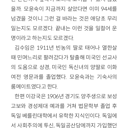
을까. 모윤숙이 지금까지 살았다면 이미 94세를
넘겼을 것이니 그런 걸 바라는 것은 애당초 무리
일는지도 모르겠다. 끝내는 이런 것을 일컬어 운
명이라고 하는지도 모르겠다.
김수임은 1911년 빈농의 딸로 태어나 열한살
때 민며느리로 팔려갔다가 탈출해 미국인 선교사
의 도움으로 상경, 미국인 독신녀의 양딸로 이화
여전 영문과를 졸업했다. 모윤숙과는 기숙사의
룸메이트였다고 한다.
한편 이강국은 1906년 경기도 양주생으로 보성
고보와 경성제대 예과를 거쳐 법문학부 졸업 후
독일 베를린대학에서 유학한 지식인이다. 독일에
서 사회주의에 투신, 독일공산당에까지 가입했던