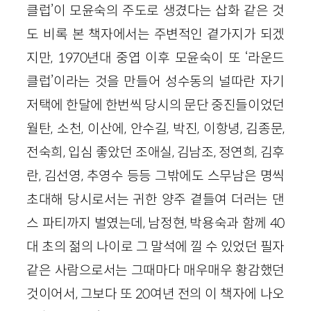
클럽’이 모윤숙의 주도로 생겼다는 삽화 같은 것
도 비록 본 책자에서는 주변적인 곁가지가 되겠
지만, 1970년대 중엽 이후 모윤숙이 또 ‘라운드
클럽’이라는 것을 만들어 성수동의 널따란 자기
저택에 한달에 한번씩 당시의 문단 중진들이었던
월탄, 소천, 이산에, 안수길, 박진, 이항녕, 김종문,
전숙희, 입심 좋았던 조애실, 김남조, 정연희, 김후
란, 김선영, 추영수 등등 그밖에도 스무남은 명씩
초대해 당시로서는 귀한 양주 곁들여 더러는 댄
스 파티까지 벌였는데, 남정현, 박용숙과 함께 40
대 초의 젊의 나이로 그 말석에 낄 수 있었던 필자
같은 사람으로서는 그때마다 매우매우 황감했던
것이어서, 그보다 또 20여년 전의 이 책자에 나오