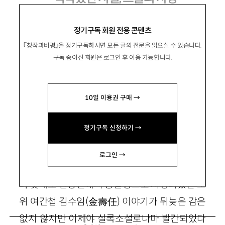
전숙희 『사랑이 그녀를 쏘았다』, 정우사
정기구독 회원 전용 콘텐츠
2002
『창작과비평』을 정기구독하시면 모든 글의 전문을 읽으실 수 있습니다.
구독 중이신 회원은 로그인 후 이용 가능합니다.
李浩哲
이호철
10일 이용권 구매 →
소설가
정기구독 신청하기 →
로그인 →
꼭 53년 전 6·25전쟁이 발발하기 직전에 본인
의 뜻대로 한강변에서 총살형으로 처형되었던 소
위 여간첩 김수임(金壽任) 이야기가 뒤늦은 감은
없지 않지만 이제야 실록소설로나마 발간되었다