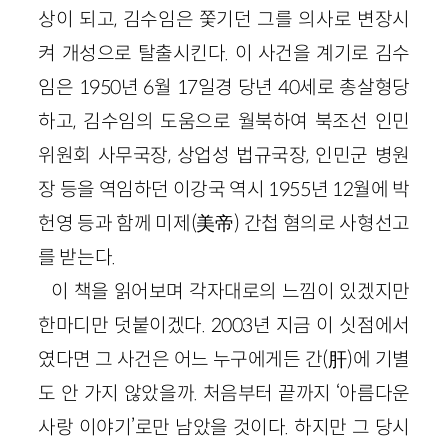
상이 되고, 김수임은 쫓기던 그를 의사로 변장시
켜 개성으로 탈출시킨다. 이 사건을 계기로 김수
임은 1950년 6월 17일경 당년 40세로 총살형당
하고, 김수임의 도움으로 월북하여 북조선 인민
위원회 사무국장, 상업성 법규국장, 인민군 병원
장 등을 역임하던 이강국 역시 1955년 12월에 박
헌영 등과 함께 미제(美帝) 간첩 혐의로 사형선고
를 받는다.
이 책을 읽어보며 각자대로의 느낌이 있겠지만
한마디만 덧붙이겠다. 2003년 지금 이 싯점에서
였다면 그 사건은 어느 누구에게든 간(肝)에 기별
도 안 가지 않았을까. 처음부터 끝까지 ‘아름다운
사랑 이야기’로만 남았을 것이다. 하지만 그 당시