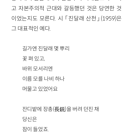
고 자본주의적 근대와 갈등했던 것은 당연한 것
이었는지도 모른다. 시 「진달래 산천」(1959)은
그 대표적인 예다.
길가엔 진달래 몇 뿌리
꽃 펴 있고,
바위 모서리엔
이름 모를 나비 하나
머물고 있었어요
잔디밭에 장총(長銃)을 버려 던진 채
당신은
잠이 들었죠.