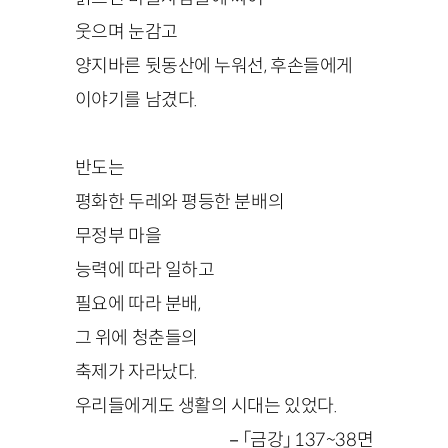
웃으며 눈감고
양지바른 뒷동산에 누워선, 후손들에게
이야기를 남겼다.
반도는
평화한 두레와 평등한 분배의
무정부 마을
능력에 따라 일하고
필요에 따라 분배,
그 위에 청춘들의
축제가 자라났다.
우리들에게도 생활의 시대는 있었다.
－「금강」 137~38면