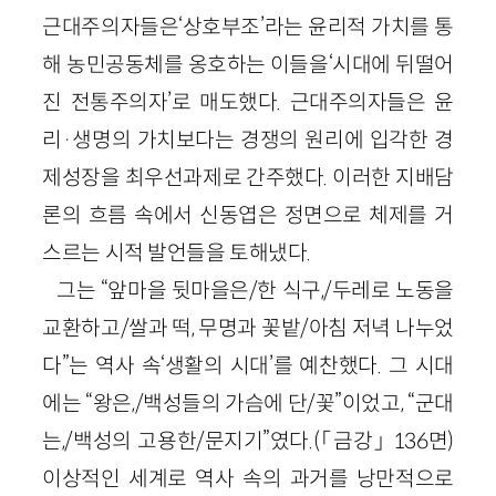
근대주의자들은‘상호부조’라는 윤리적 가치를 통
해 농민공동체를 옹호하는 이들을‘시대에 뒤떨어
진 전통주의자’로 매도했다. 근대주의자들은 윤
리·생명의 가치보다는 경쟁의 원리에 입각한 경
제성장을 최우선과제로 간주했다. 이러한 지배담
론의 흐름 속에서 신동엽은 정면으로 체제를 거
스르는 시적 발언들을 토해냈다.
그는 “앞마을 뒷마을은/한 식구,/두레로 노동을
교환하고/쌀과 떡, 무명과 꽃밭/아침 저녁 나누었
다”는 역사 속‘생활의 시대’를 예찬했다. 그 시대
에는 “왕은,/백성들의 가슴에 단/꽃”이었고, “군대
는,/백성의 고용한/문지기”였다.(「금강」 136면)
이상적인 세계로 역사 속의 과거를 낭만적으로