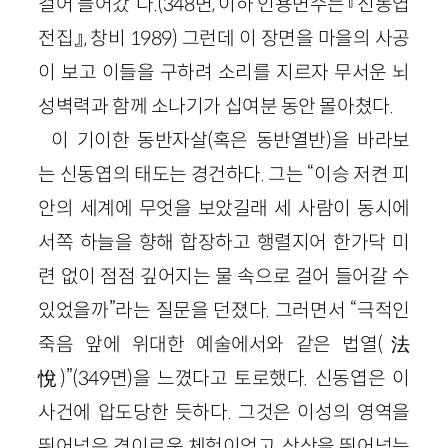
걸어 들어갔”다.(348면, 이하 인용면수는 『신동엽
전집』, 창비 1989) 그런데 이 장면을 마을의 사공
이 보고 이들을 구하려 소리를 지르자 무서운 뇌
성벽력과 함께 소나기가 십여분 동안 몰아쳤다.
이 기이한 동반자살(혹은 동반열반)을 바라보
는 신동엽의 태도는 경건하다. 그는 “이승 저켠 피
안의 세계에 무엇을 보았길래 세 사람이 동시에
서쪽 하늘을 향해 합장하고 행렬지어 한가닥 미
련 없이 점점 깊어지는 물 속으로 걸어 들어갈 수
있었을까”라는 질문을 던졌다. 그러면서 “극적인
죽음 앞에 위대한 예술에서와 같은 법열(法
悅)”(349면)을 느꼈다고 토로했다. 신동엽은 이
사건에 압도당한 듯하다. 그것은 이성의 영역을
뛰어넘은 경이로운 체험이었고, 상상을 뛰어넘는