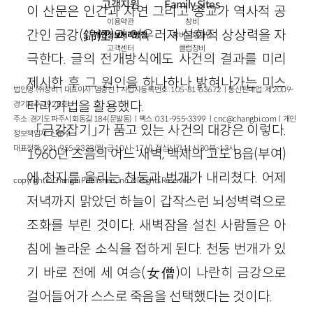
고객지원
Family Sites
이 산문은 인간과 자연 그리고 종교가 역사적 공
이용약관
창비
간인 금강(錦江)과 어우러져 설화적 상상력을 자
개인정보처리방침
창비문화재단
고객센터
클럽창비
극한다. 글의 전개방식에도 사건의 결과를 미리
제시한 후 그 원인을 하나하나 밝혀나가는 미스
법인명 : ㈜창비ㅣ대표이사 : 염종선ㅣ사업자등록번호 : 105-81-63672ㅣ통신판매업 : 제 2009-
터리 기법을 활용했다.
경기파주-1928호
주소 : 경기도 파주시 회동길 184(문발동)ㅣ팩스 : 031-955-3399 ㅣ
cnc@changbi.com
ㅣ개인
「금강잡기」가 품고 있는 사건의 대강은 이렇다.
정보책임자 : 신문수
대표전화 : 031-955-3333(월~금 10시~17시), 점심시간 11시 30분~13시
1960년 즈음의 어느 새벽, 백제의 고도 B읍(부여)
에 천지를 울리는 천둥과 번개가 내리쳤다. 어제
copyright © Changbi Publishers, inc. All Rights Reserved.
저녁까지 맑았던 하늘이 갑작스런 뇌성벽력으로
조화를 부린 것이다. 새벽잠을 설친 사람들은 아
침에 놀라운 소식을 접하게 된다. 천둥 번개가 있
기 바로 전에 세 여승(女僧)이 나란히 금강으로
걸어들어가 스스로 죽음을 선택했다는 것이다.