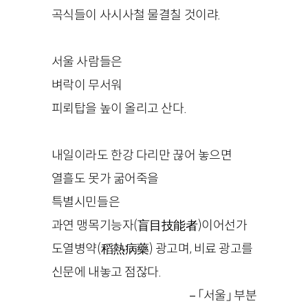
곡식들이 사시사철 물결칠 것이랴.
서울 사람들은
벼락이 무서워
피뢰탑을 높이 올리고 산다.
내일이라도 한강 다리만 끊어 놓으면
열흘도 못가 굶어죽을
특별시민들은
과연 맹목기능자(盲目技能者)이어선가
도열병약(稻熱病藥) 광고며, 비료 광고를
신문에 내놓고 점잖다.
－「서울」 부분