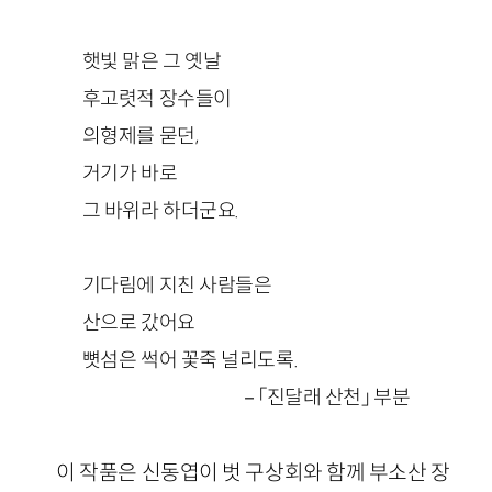
햇빛 맑은 그 옛날
후고렷적 장수들이
의형제를 묻던,
거기가 바로
그 바위라 하더군요.
기다림에 지친 사람들은
산으로 갔어요
뼛섬은 썩어 꽃죽 널리도록.
－「진달래 산천」 부분
이 작품은 신동엽이 벗 구상회와 함께 부소산 장