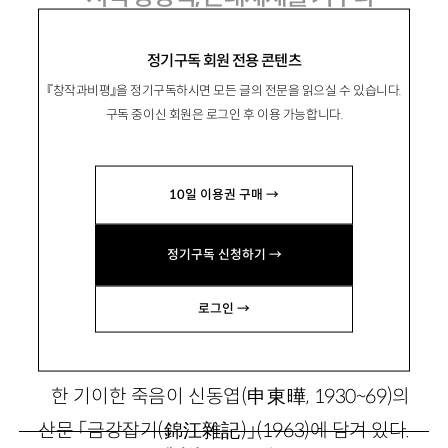
신동엽 40주기에 부쳐
정기구독 회원 전용 콘텐츠
『창작과비평』을 정기구독하시면 모든 글의 전문을 읽으실 수 있습니다.
구독 중이신 회원은 로그인 후 이용 가능합니다.
吳昶銀
오창은
문학평론가, 지행네트워크 연구위원. 평론집으
10일 이용권 구매 →
로 『비평의 모험』이 있음.
longcau@hanmail.net
정기구독 신청하기 →
로그인 →
1. 종교와 예술 그리고 법열(法悅)
한 기이한 죽음이 신동엽(申東曄, 1930~69)의
산문 「금강잡기(錦江雜記)」(1963)에 담겨 있다.