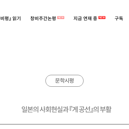
비평』 읽기
창비주간논평
지금 연재 중
구독
NEW
NEW
문학시평
일본의 사회현실과 『게 공선』의 부활