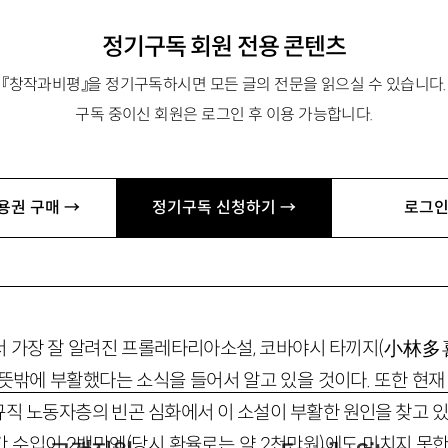
d
정기구독 회원 전용 콘텐츠
일본인 어머니와 미국인 아버지 사이에서 태어났으며, 현재 시
『창작과비평』을 정기구독하시면 모든 글의 전문을 읽으실 수 있습니다.
 책으로 『죽어가는 천황의 나라에서』가 있으며, 최근 일본에서
구독 중이신 회원은 로그인 후 이용 가능합니다.
多喜二: 21世紀にどう讀むか)』(岩波書店 2009)를 출간했
의 청탁을 받아 집필한 글로서, 원제는 “Commercial Appetite
al and Fated Revival of Kobayashi Takiji’s
Cannery
Shi
p
”이
용권 구매 →
정기구독 신청하기 →
로그인
changbi.com/english)에서 볼 수 있다. ⓒ Norma Field 
 가장 잘 알려진 프롤레타리아소설, 코바야시 타끼지(小林多喜二,
 뜻밖에 부활했다는 소식을 들어서 알고 있을 것이다. 또한 현재
직 노동자층의 빈곤 심화에서 이 소설이 부활한 원인을 찾고 있다
 수입이 2백만엔(당시 환율로는 약 2천만원)에도 미치지 못한