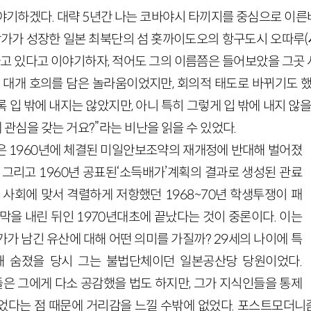
야기하겠다. 대략 5년간 나는 코바야시 타끼지를 중심으로 이
 작가가 성장한 일본 최북단의 섬 홋까이도오의 항구도시 오따루(
구하고 있다고 이야기하자, 적어도 그의 이름쯤은 들어보았을 그곳
은 대개 호의를 담은 놀라움이었지만, 회의적 태도로 바뀌기도 했
 입 밖에 내지는 않았지만, 아니 특히 그렇게 입 밖에 내지 않을
게 관심을 갖는 거요?”라는 비난을 읽을 수 있었다.
은 1960년에 체결된 미일안보조약의 재개정에 반대해 벌어졌
 그리고 1960년 공표된‘소득배가’계획의 결과로 생성된 관료
사회에 맞서 격렬하게 저항했던 1968~70년 학생투쟁이 패
막을 내린 뒤인 1970년대초에 끝났다는 것이 중론이다. 이는
가 남긴 유산에 대해 어떤 의미를 가질까? 29세의 나이에 특
 숨졌을 당시 그는 불법단체이던 일본공산당 당원이었다.
들은 그에게 다소 공감했을 법도 하지만, 그가 지식인들을 통제
었다는 점 때문에 거리감을 느낄 수밖에 없었다. 포스트모더