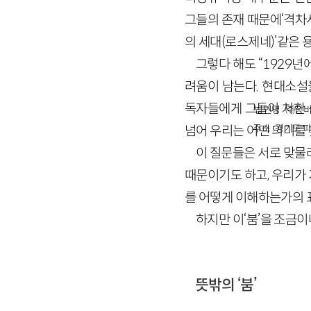
그들의 존재 때문에‘격차사회
의 세대(로스제네)’같은 
그렇다 해도 “1929
려움이 남는다. 현대소설을
독자들에게 그들이 처한 
법인명 : ㈜창비
주소 : 경기도 파
넘어 우리는 어떤 의미를
이 질문들은 서로 맞물
때문이기도 하고, 우리가
를 어떻게 이해하는가의 표
하지만 이‘붐’을 조금
뜻밖의 ‘붐’