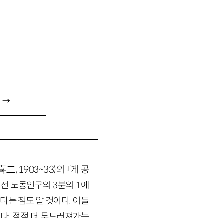
카고대 일본문학 교수로 재
 『코바야시 타끼지: 21세
다.
 and Human
다. 이 글의 원문은 창
 →
2009 / 한국어판 ⓒ 창
 1903~33)의 『게 공
 전 노동인구의 3분의 1에
는 점도 알 것이다. 이들
다. 점점 더 두드러져가는