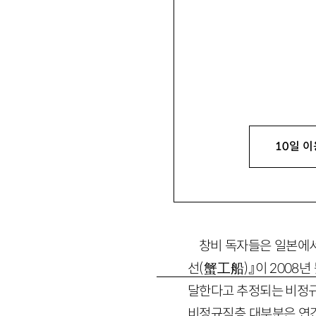
노마 필드
Norma Fiel
미군 점령기 일본에서 
직중이다. 한국어로 번역된
기에 어떻게 읽을까(小林
＊ 이 글은 필자가 본지
Need: The Accident
10일 이
비 영문 홈페이지(www.
비 2009
창비 독자들은 일본에서
선(蟹工船)』이 2008년
달한다고 추정되는 비정규
비정규직층 대부분은 연간