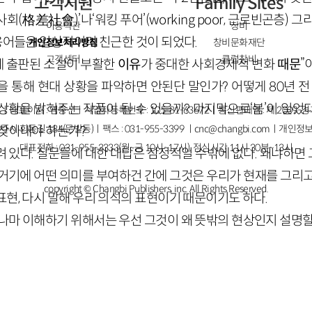
고객지원
Family Sites
(格差社會)’나‘워킹 푸어’(working poor, 근로빈곤층) 
이용약관
창비
용어들은 일상적이며 친근한 것이 되었다.
개인정보처리방침
창비문화재단
고객센터
클럽창비
년에 출판된 소설이 부활한
이유
가 중대한 사회경제적 변화
때문
”
 통해 현대 상황을 파악하면 안된단 말인가? 어떻게 80년 전
상황을 밝혀주는 작품이 될 수 있을까? 마지막으로‘붐’이 일었
ㅣ대표이사 : 염종선ㅣ사업자등록번호 : 105-81-63672ㅣ통신판매업 : 제 2009-
주시 회동길 184(문발동)ㅣ팩스 : 031-955-3399 ㅣ
cnc@changbi.com
ㅣ개인정보
 찾아내야 하는가?
대표전화 : 031-955-3333(월~금 10시~17시), 점심시간 11시 30분~13시
려 있다. 질문들에 대한 대답은 잠정적일 수밖에 없다. 왜냐하면
 거기에 어떤 의미를 부여하건 간에 그것은 우리가 현재를 그리고
copyright © Changbi Publishers, inc. All Rights Reserved.
현, 다시 말해 우리 의식의 표현이기 때문이기도 하다.
이나마 이해하기 위해서는 우선 그것이 왜 뜻밖의 현상인지 설명할