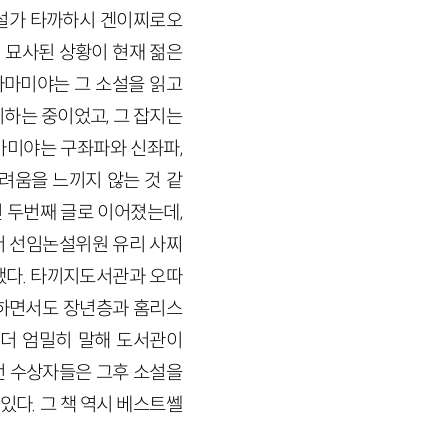
소설가 타까하시 겐이찌로오
 묘사된 상황이 현재 젊은
아마미야는 그 소설을 읽고
하는 중이었고, 그 잡지는
마미야는 구좌파와 신좌파,
려움을 느끼지 않는 것 같
친 두번째 글로 이어졌는데,
서 선임논설위원 유리 사찌
했다. 타끼지도서관과 오따
냥하면서도 장년층과 홈리스
 더 엄밀히 말해 도서관이
모전 수상자들은 그후 소설을
있다. 그 책 역시 베스트쎌