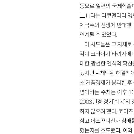
동으로 일련의 국제학술대
二)」라는 다큐멘터리 영
제국주의 전쟁에 반대했다
연계될 수 있었다.
이 시도들은 그 자체로
각이 코바야시 타끼지에 
대한 광범한 인식의 확산
겠지만－채택된 해결책이라
초 거품경제가 붕괴한 후
명이라는 수치는 이후 10
2003년경 경기‘회복’
하지 않으려 했다. 코이
삼고 야스꾸니신사 참배를
혔는지를 호도했다. 이와