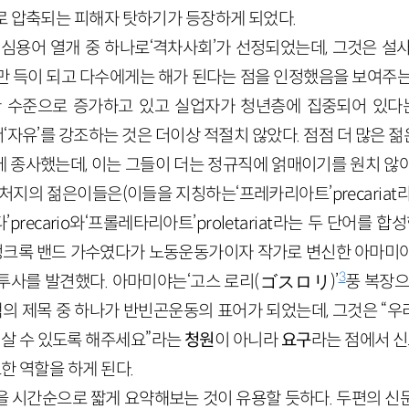
로 압축되는 피해자 탓하기가 등장하게 되었다.
핵심용어 열개 중 하나로‘격차사회’가 선정되었는데, 그것은 설
만 득이 되고 다수에게는 해가 된다는 점을 인정했음을 보여주는
 수준으로 증가하고 있고 실업자가 청년층에 집중되어 있다는
현에서‘자유’를 강조하는 것은 더이상 적절치 않았다. 점점 더 많
 종사했는데, 이는 그들이 더는 정규직에 얽매이기를 원치 않
처지의 젊은이들은(이들을 지칭하는‘프레카리아트’precariat
recario와‘프롤레타리아트’proletariat라는 두 단어를 
 펑크록 밴드 가수였다가 노동운동가이자 작가로 변신한 아마미
3
투사를 발견했다. 아마미야는‘고스 로리(ゴスロリ)’
풍 복장으
 책의 제목 중 하나가 반빈곤운동의 표어가 되었는데, 그것은 “
가 살 수 있도록 해주세요”라는
청원
이 아니라
요구
라는 점에서 신
한 역할을 하게 된다.
을 시간순으로 짧게 요약해보는 것이 유용할 듯하다. 두편의 신