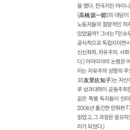
을 했다. 전국지인 마이
(高橋源一郞)의 대담이 
노동자들의 절망적인 처지
있었을까? 그녀는 『민슈
공식적으로 독립지이면서 
신신좌파, 자유주의, 사
다.) 아마미야의 논평은 
이는 자유주의 성향의 주
꼬(友里佐知子)는 자신이
루 상과대학이 공동주최한
같은 특별 독자들이 인터
2006년 출간한 만화판 
읽었고, 그 과정은 응모작
러가 되었다.)