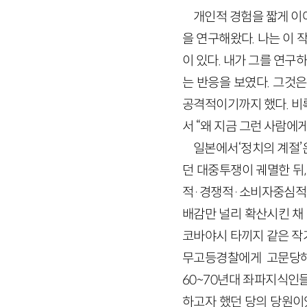
개인적 경험을 짧게 이
을 연구해왔다. 나는 이
이 있다. 내가 그를 연
는 반응을 보였다. 그것
공격적이기까지 했다. 비록
서 “왜 지금 그런 사람에
일본에서‘정치의 계절’
던 대중투쟁이 궤멸한 뒤,
적·경쟁적·소비자중심적 
배감만 널리 확산시킨 채 
코바야시 타끼지 같은 작가
무고등경찰에게 고문당해
60~70년대 좌파지식인
하고자 했던 당의 당원이