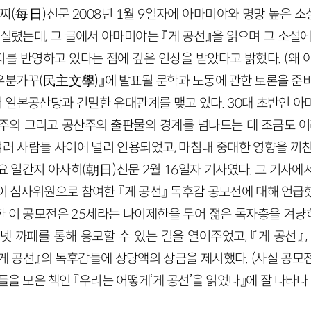
니찌(每日)신문 2008년 1월 9일자에 아마미야와 명망 높은 
실렸는데, 그 글에서 아마미야는 『게 공선』을 읽으며 그 소설에
를 반영하고 있다는 점에 깊은 인상을 받았다고 밝혔다. (왜 
우분가꾸(民主文學)』에 발표될 문학과 노동에 관한 토론을 준비
일본공산당과 긴밀한 유대관계를 맺고 있다. 30대 초반인 아
회주의 그리고 공산주의 출판물의 경계를 넘나드는 데 조금도 어
여러 사람들 사이에 널리 인용되었고, 마침내 중대한 영향을 끼
요 일간지 아사히(朝日)신문 2월 16일자 기사였다. 그 기사에
 심사위원으로 참여한 『게 공선』 독후감 공모전에 대해 언급
 이 공모전은 25세라는 나이제한을 두어 젊은 독자층을 겨
넷 까페를 통해 응모할 수 있는 길을 열어주었고, 『게 공선』,
『게 공선』의 독후감들에 상당액의 상금을 제시했다. (사실 공
들을 모은 책인 『우리는 어떻게‘게 공선’을 읽었나』에 잘 나타나 