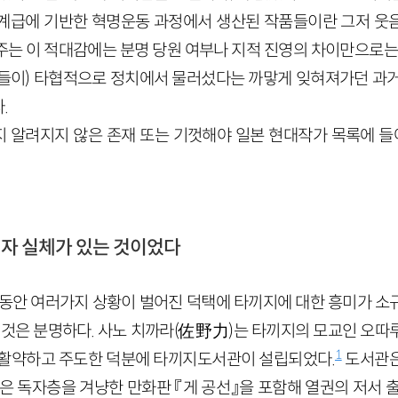
계급에 기반한 혁명운동 과정에서 생산된 작품들이란 그저 웃
주는 이 적대감에는 분명 당원 여부나 지적 진영의 차이만으로는 
들이) 타협적으로 정치에서 물러섰다는 까맣게 잊혀져가던 과거
.
 알려지지 않은 존재 또는 기껏해야 일본 현대작가 목록에 들어
이자 실체가 있는 것이었다
5년 동안 여러가지 상황이 벌어진 덕택에 타끼지에 대한 흥미가 
된 것은 분명하다. 사노 치까라(佐野力)는 타끼지의 모교인 오따
1
맹활약하고 주도한 덕분에 타끼지도서관이 설립되었다.
도서관은
은 독자층을 겨냥한 만화판 『게 공선』을 포함해 열권의 저서 