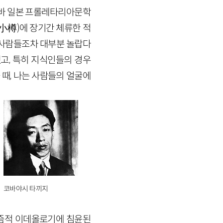
른바 일본 프롤레타리아문학
小樽)에 장기간 체류한 적
 사람들조차 대부분 놀랍다
고, 특히 지식인들의 경우
 때, 나는 사람들의 얼굴에
코바야시 타끼지
니즘적 이데올로기에 침윤된