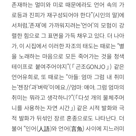
존재하는 멀미와 미로 때문에라도 언어 속의 가
로등과 진피가 재구성되어야 한다”(시인의 말)에
서처럼,‘존재’에 가까워지려는‘언어’의 모험이 강
렬한 힘으로 그 표면을 가득 채우고 있다. 더 나아
가, 이 시집에서 이러한 자조의 태도는 때로는 “별
을 노래하는 마음으로 모든 죽어가는 것을 청색
테이프로 붙여주어야지”(「곤조GONJO」) 같은
언어유희로, 또 때로는 “아들: 엄마 그럼 내 취미
는‘젠장!’과‘벼락’이에요.//엄마: 얘야, 그럼 엄마의
취미는 뭐라고 생각하니?”(「다섯 개의 물체주머
니를 사용하는 자연 시간」) 같은 시적 발화와 극
적 발화가 뒤섞인 장르 혼종으로도 나타난다. 더
불어 “인어(人語)와 언어(言魚) 사이에 지느러미