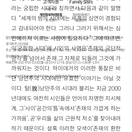
고객지원
Family Sites
라는 궁핍한 시대’라 칭하면서 다음과 같이 말했
이용약관
창비
개인정보처리방침
창비문화재단
다. “세계의 밤의 시대에는 세계의 심연이 경험되
고객센터
클럽창비
고 감내되어야 한다. 그러나 그러기 위해서는 심
연에까지 이르는 사람이 필요하다.” 그에 따르면,
법인명 : ㈜창비ㅣ대표이사 : 염종선ㅣ사업자등록번호 : 105-81-63672ㅣ통신판매업 : 제 2009-
경기파주-1928호
이‘궁핍한 시대’에 시인의 사명은‘존재의 극단적
주소 : 경기도 파주시 회동길 184(문발동)ㅣ팩스 : 031-955-3399 ㅣ
cnc@changbi.com
ㅣ개인
정보책임자 : 신문수
망각’을 넘어서 존재 그 자체로 되돌려 그것에 가
대표전화 : 031-955-3333(월~금 10시~17시), 점심시간 11시 30분~13시
까워지는 것이다. 하이데거의 이러한 통찰은 비
copyright © Changbi Publishers, inc. All Rights Reserved.
단 낭만주의 시대에만 유효한 이야기는 아닐 것
이다. 탈(脫)낭만주의 시대라 불리는 지금 2000
년대에도 여전히 시인들은 언어의 자명한 지시체
계, 그‘사이’공간의‘틈’속에서‘존재의 가깝게 하는
가까움’, 곧‘우리들 삶의 근원적 처소’를 찾아내려
하기 때문이다. 설혹 이러한 모색이‘존재의 환한