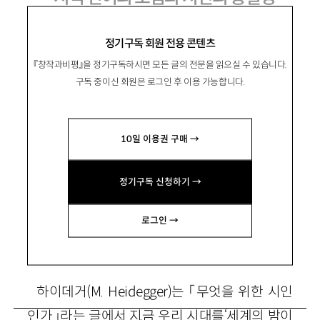
김경주 시집 『기담』
정기구독 회원 전용 콘텐츠
『창작과비평』을 정기구독하시면 모든 글의 전문을 읽으실 수 있습니다.
구독 중이신 회원은 로그인 후 이용 가능합니다.
李粲
이찬
10일 이용권 구매 →
문학평론가. 주요 평론으로 「2007년을 마감했
던 한국문학의 세 화두」 「창작과 비평과 산문의
정기구독 신청하기 →
사이, 저‘문학적인 것’의 사유 공간을 위하여」 등
이 있음. clandestin@hanmail.net
로그인 →
하이데거(M. Heidegger)는 「무엇을 위한 시인
인가」라는 글에서 지금 우리 시대를‘세계의 밤이