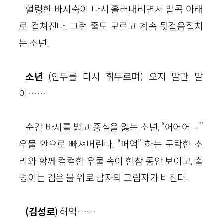
헐렁한 바지춤이 다시 흘러내리면서 발목 아래
로 걸쳐진다. 그런 줄도 모르고 계속 뒷걸음질치
는 소년.
소년
(인두를 다시 휘두르며) 오지 말란 말
이……
순간 바지를 밟고 중심을 잃는 소년, “어어어－”
우물 안으로 빠져버린다. “퍼억” 하는 둔탁한 소
리와 함께 컴컴한 우물 속이 한참 동안 보이고, 출
렁이는 검은 물 위로 남자의 그림자가 비친다.
(김성로)
허억……