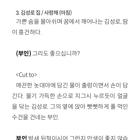
3. 김성로 집 / 사랑채 (아침)
가쁜 숨을 몰아쉬며 꿈에서 깨어나는 김성로, 땀
이 흥건하다.
(부인)
그리도 좋으십니까?
<Cut to>
매끈한 놋대야에 담긴 물이 출렁이면서 손이 담
긴다. 물기 가득한 손으로 지그시 누르듯이 얼굴
을 닦는 김성로. 그의 옆에 앉아 빳빳하게 풀 먹인
수건을 건네는 부인.
부인
밤새 뒤척이시어 그런지 안색이 좋지 않습