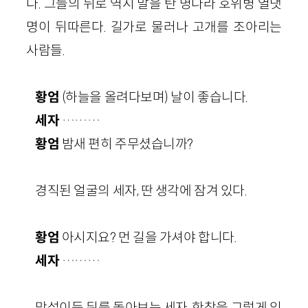
다. 그들의 뒤로 역시 말을 탄 명나라 호위병 열댓
명이 뒤따른다. 길가로 물러나 고개를 조아리는
사람들.
황엄
(하늘을 올려다보며) 날이 좋습니다.
세자
………
황엄
밤새 편히 주무셨습니까?
경직된 얼굴의 세자, 딴 생각에 잠겨 있다.
황엄
아시지요? 먼 길을 가셔야 합니다.
세자
………
망설이듯 뒤를 돌아보는 세자, 한참을 그렇게 있