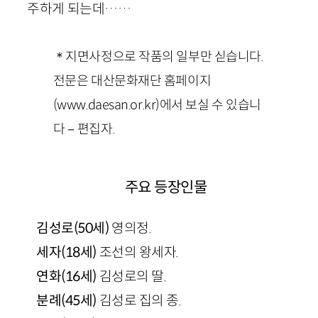
주하게 되는데……
＊지면사정으로 작품의 일부만 싣습니다.
전문은 대산문화재단 홈페이지
(www.daesan.or.kr)에서 보실 수 있습니
다－편집자.
주요 등장인물
김성로(50세)
영의정.
세자(18세)
조선의 왕세자.
연화(16세)
김성로의 딸.
분례(45세)
김성로 집의 종.