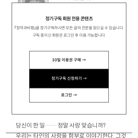
1986년생. 연세대 국어국문
학과 4학년.
정기구독 회원 전용 콘텐츠
『창작과비평』을 정기구독하시면 모든 글의 전문을 읽으실 수 있습니다.
friofriofrio@naver.com
구독 중이신 회원은 로그인 후 이용 가능합니다.
10일 이용권 구매 →
정기구독 신청하기 →
상흔록(傷痕錄)
로그인 →
기획의도
당신이 한 일…… 정말 사랑 맞습니까?
우리는 타인의 사랑을 함부로 이야기한다. 그것