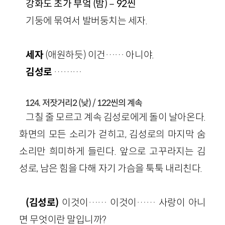
강화도 초가 부엌 (밤)－92씬
기둥에 묶여서 발버둥치는 세자.
세자
(애원하듯) 이건…… 아니야.
김성로
………
124. 저잣거리2 (낮) / 122씬의 계속
그칠 줄 모르고 계속 김성로에게 돌이 날아온다.
화면의 모든 소리가 걷히고, 김성로의 마지막 숨
소리만 희미하게 들린다. 앞으로 고꾸라지는 김
성로, 남은 힘을 다해 자기 가슴을 툭툭 내리친다.
(김성로)
이것이…… 이것이…… 사랑이 아니
면 무엇이란 말입니까?