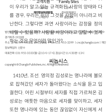
고객지원
Family Sites
이 우리가 알고 있는 규격화된 사랑의 양태와 다
이용약관
창비
개인정보처리방침
창비문화재단
를 경우, 우리는 쉬이 그것을 사랑이 아니라고 비
고객센터
클럽창비
난한다. 그렇다면 과연 사랑이라는 감정을 정의
내릴 수 있을까? 사랑을 사랑이라고 말할 수 있게
법인명 : ㈜창비ㅣ대표이사 : 염종선ㅣ사업자등록번호 : 105-81-63672ㅣ통신판매업 : 제 2009-
경기파주-1928호
하는 것은 무엇이란 말인가?
주소 : 경기도 파주시 회동길 184(문발동)ㅣ팩스 : 031-955-3399 ㅣ
cnc@changbi.com
ㅣ개인
정보책임자 : 신문수
대표전화 : 031-955-3333(월~금 10시~17시), 점심시간 11시 30분~13시
씨놉시스
copyright © Changbi Publishers, inc. All Rights Reserved.
1410년, 조선. 영의정 김성로는 명나라에 볼모
로 잡혀갔던 세자가 돌아왔다는 소식을 듣고 입
궐한다. 어린 시절부터 세자를 직접 가르쳐온 김
성로는 애틋한 마음으로 세자를 맞이하고, 세자
또한 명나라에 있는 동안 끊임없이 자신에게 서