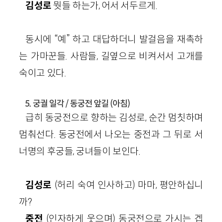
김성로
뭣들 하는가, 어서 서두르게.
동시에 “예” 하고 대답하더니 발걸음을 재촉하
는 가마꾼들. 사람들, 길옆으로 비켜서서 고개를
숙이고 있다.
5. 궁궐 일각 / 동궁전 앞길 (아침)
급히 동궁전으로 향하는 김성로, 순간 멈칫하며
멈춰선다. 동궁전에서 나오는 중전과 그 뒤로 서
너명의 후궁들, 궁녀들이 보인다.
김성로
(허리 숙여 인사하고) 마마, 평안하십니
까?
중전
(인자하게 웃으며) 동궁전으로 가시는 겝