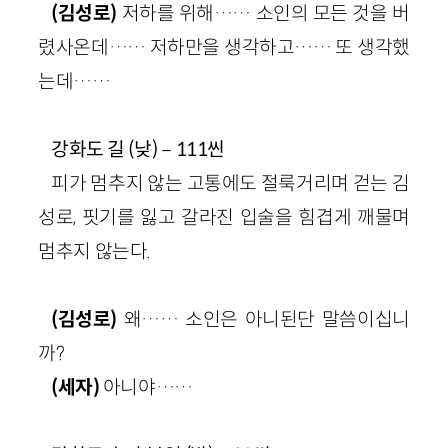
(김성로)
저하를 위해…… 소인의 모든 것을 버
렸사온데…… 저하만을 생각하고…… 또 생각했
는데……
강화도 길 (낮)－111씬
피가 멈추지 않는 고통에도 절룩거리며 걷는 김
성로, 핏기를 잃고 갈라진 입술을 힘겹게 깨물며
멈추지 않는다.
(김성로)
왜…… 소인은 아니된단 말씀이십니
까?
(세자)
아니야……