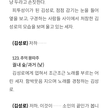
냥 두라고 손짓한다.
피투성이가 된 김성로, 점점 감기는 눈을 들어
옆을 보고, 구경하는 사람들 사이에서 처참한 김
성로의 모습을 보며 울고 있는 세자.
(김성로)
저하……
123. 추억 몽따주
궐내 숲/과거 (낮)
김성로에게 업혀서 조근조근 노래를 부르는 어
린 세자. 함박웃음 지으며 노래를 경청하는 김성
로.
(김성로)
저하, 이것이…… 소인의 끝인가 봅니