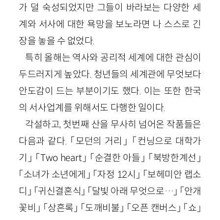
가 덜 숙성되었지만 그들이 바라보는 다양한 세
계와 서사에 대한 욕망을 보노라면 나 스스로 긴
장을 놓을 수 없었다.
특히 올해는 역사와 공리적 세계에 대한 관심이
두드러지게 높았다. 청년들의 세계관에 무엇보다
안도감이 드는 부분이기도 했다. 이는 또한 한국
의 서사업계를 위해서도 다행한 일이다.
각설하고, 첫번째 산을 무사히 넘어온 작품들은
다음과 같다. 「모던의 거리」 「컨닝으로 대학가
기」 「Two heart」 「순결한 아들」 「북방한계선」
「소녀가 소년에게」 「자정 12시」 「보헤미안 랩소
디」 「귀신결혼식」 「달빛 아래 무엇으로…」 「안개
꽃비」 「상흔록」 「도깨비불」 「오픈 캔버스」 「쇼」