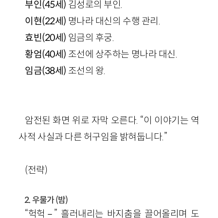
부인(45세)
김성로의 부인.
이현(22세)
명나라 대신의 수행 관리.
효빈(20세)
임금의 후궁.
황엄(40세)
조선에 상주하는 명나라 대신.
임금(38세)
조선의 왕.
암전된 화면 위로 자막 오른다. “이 이야기는 역
사적 사실과 다른 허구임을 밝혀둡니다.”
(전략)
2. 우물가 (밤)
“헉헉－” 흘러내리는 바지춤을 끌어올리며 도