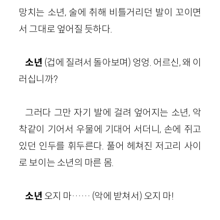
망치는 소년, 술에 취해 비틀거리던 발이 꼬이면
서 그대로 엎어질 듯하다.
소년
(겁에 질려서 돌아보며) 엉엉. 어르신, 왜 이
러십니까?
그러다 그만 자기 발에 걸려 엎어지는 소년, 악
착같이 기어서 우물에 기대어 서더니, 손에 쥐고
있던 인두를 휘두른다. 풀어 헤쳐진 저고리 사이
로 보이는 소년의 마른 몸.
소년
오지 마…… (악에 받쳐서) 오지 마!