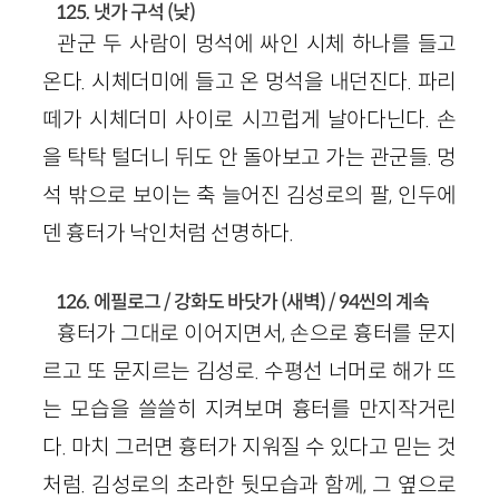
125. 냇가 구석 (낮)
관군 두 사람이 멍석에 싸인 시체 하나를 들고
온다. 시체더미에 들고 온 멍석을 내던진다. 파리
떼가 시체더미 사이로 시끄럽게 날아다닌다. 손
을 탁탁 털더니 뒤도 안 돌아보고 가는 관군들. 멍
석 밖으로 보이는 축 늘어진 김성로의 팔, 인두에
덴 흉터가 낙인처럼 선명하다.
126. 에필로그 / 강화도 바닷가 (새벽) / 94씬의 계속
흉터가 그대로 이어지면서, 손으로 흉터를 문지
르고 또 문지르는 김성로. 수평선 너머로 해가 뜨
는 모습을 쓸쓸히 지켜보며 흉터를 만지작거린
다. 마치 그러면 흉터가 지워질 수 있다고 믿는 것
처럼. 김성로의 초라한 뒷모습과 함께, 그 옆으로