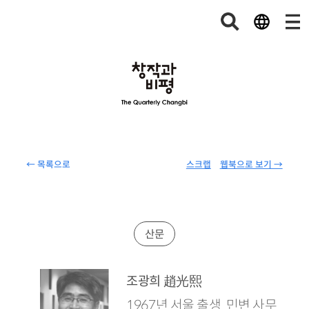
← 목록으로
스크랩
웹북으로 보기 →
산문
趙光熙
조광희
1967년 서울 출생. 민변 사무