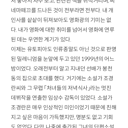
저 좋아서 자주 보고, 관련된 책을 뒤적거리며, 씨
네마떼끄를 드나든 것이 전부라면 전부다. 내 개
인사를 샅샅이 뒤져보아도 영화광의 기미는 없
다. 내가 영화에 대한 취미를 넘어서 영화에 연루
된 데는 우연한 계기가 있다.
이제는 유토피아도 인류종말도 아닌 것으로 판명
된 밀레니엄을 눈앞에 두고 있던
1999
년의 어느
밤이었다. 오래전부터 알고 지내던 선배가 봉천
동의 집으로 초대를 했다. 거기에는 소설가 조경
란씨와 그 무렵 「처녀들의 저녁식사」라는 멋진
데뷔작을 연출한 임상수 감독이 있었다. 소설가
조경란은 매우 인상적인 미인이었기 때문에 친해
지고 싶은 마음이 가득했지만, 명분도 없고 기회
도 없었다. 다만, 나중에 출간된 그녀의 단편소설