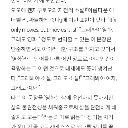
전히 ‘이야기’에 도전한다.
오오에 켄자부로오의 자전적 소설 『아름다운 애
너벨 리, 싸늘하게 죽다』에 이런 표현이 있다. “
It
’
s
only
movies
,
but
movies
it
is
!” “그래봐야 영화,
그래도 영화!” 정도로 번역할 수 있는 이 문장은
단순하면서도 아이러니한 구조를 가지고 있어서
‘영화’라는 단어를 다른 어떤 장르로, 아니 인간이
욕망하는 그 어떤 것으로 대체해도 뜻이 생겨난
다. “그래봐야 소설, 그래도 소설!” “그래봐야 여자,
그래도 여자!”
나는 이 문장을 ‘영화는 삶에 우선하지 못하지만,
삶의 불완전성을 채워줌으로써 삶을 완전하게 해
줄지도 모른다’라는 의미로 읽는다. 장미는 자기
가 장미인 줄 모르기에 스스로 또다른 장미를 꿈