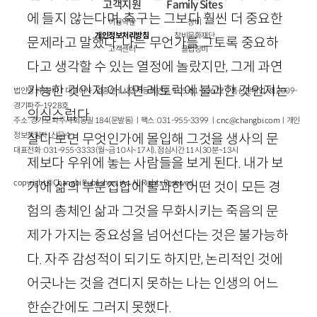
고객지원
Family Sites
에 들지 않는다며, 축구는 그보다 훨씬 더 중요한
이용약관
창비
개인정보처리방침
창비문화재단
문제라고 말했다. 나는 무언가를 그토록 중요하
고객센터
클럽창비
다고 생각할 수 있는 열정에 놀랐지만, 그게 과연
가능한 것인지 아니면 레토릭에 불과한 것인지는
법인명 : ㈜창비ㅣ대표이사 : 염종선ㅣ사업자등록번호 : 105-81-63672ㅣ통신판매업 : 제 2009-
경기파주-1928호
의심스럽다.
주소 : 경기도 파주시 회동길 184(문발동)ㅣ팩스 : 031-955-3399 ㅣ
cnc@changbi.com
ㅣ개인
정보책임자 : 신문수
살다 보면 무엇인가에 몰입해 그것을 생사의 문
대표전화 : 031-955-3333(월~금 10시~17시), 점심시간 11시 30분~13시
제보다 우위에 놓는 사람들을 보게 된다. 내가 보
copyright © Changbi Publishers, inc. All Rights Reserved.
기에 삶의 부분집합에 불과한 어떤 것이 모든 경
험의 총체인 삶과 그것을 무화시키는 죽음의 문
제가 가지는 중요성을 넘어선다는 것은 불가능하
다. 자주 감성적이 되기도 하지만, 논리적인 것에
어긋나는 것을 견디지 못하는 나는 인생의 어느
한순간에도 그러지 못했다.