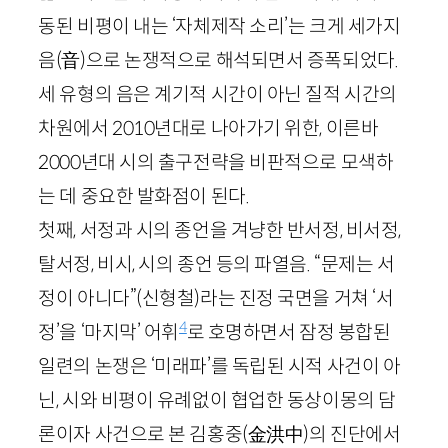
동된 비평이 내는 ‘자체제작 소리’는 크게 세가지
음
(音)
으로 논쟁적으로 해석되면서 증폭되었다.
세 유형의 음은 계기적 시간이 아닌 질적 시간의
차원에서
2010
년대로 나아가기 위한, 이른바
2000
년대 시의 출구전략을 비판적으로 모색하
는 데 중요한 발화점이 된다.
첫째, 서정과 시의 종언을 겨냥한 반서정, 비서정,
탈서정, 비시, 시의 종언 등의 파열음. “문제는 서
정이 아니다”
(신형철)
라는 진정 국면을 거쳐 ‘서
4
정’을 ‘마지막’ 어휘
로 호명하면서 잠정 봉합된
일련의 논쟁은 ‘미래파’를 독립된 시적 사건이 아
닌, 시와 비평이 유례없이 협업한 동상이몽의 담
론이자 사건으로 본 김홍중
(金洪中)
의 진단에서