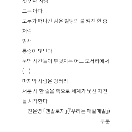
첫 번째 사람,
그는 아파,
모두가 떠나간 검은 빌딩의 불 켜진 한 층
처럼
밤새
통증이 빛난다
눈먼 시간들이 부딪치는 어느 모서리에서
(…)
마지막 사람은 엉터리
서툰 시 한 줄을 축으로 세계가 낯선 자전
을 시작한다
—진은영 「앤솔로지」(『우리는 매일매일』)
부분