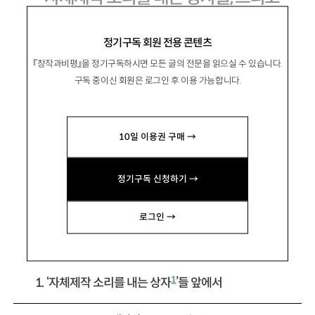
2010년대 시로 나아가기 위하여
정기구독 회원 전용 콘텐츠
『창작과비평』을 정기구독하시면 모든 글의 전문을 읽으실 수 있습니다.
구독 중이신 회원은 로그인 후 이용 가능합니다.
金壽伊
김수이
10일 이용권 구매 →
문학평론가, 경희대 교양학부 교수. 평론집 『환각
의 칼날』 『풍경 속의 빈 곳』 『서정은 진화한다』 등
정기구독 신청하기 →
이 있음.
whitesnow1
@
hanmail.net
로그인 →
1
1. ‘자체제작 소리를 내는 상자
’들 앞에서