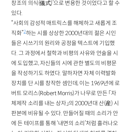
창조의 의식
(儀式)
’으로 변용한 것이었다고 할 수
있다.
“사회의 감성적 매트릭스를 해체하고 새롭게 조
2
직화”
하는 시를 상상한
2000
년대의 젊은 시인
들은 시쓰기의 원리와 공정을 텍스트에 기입했
다. 그 과정에서 철학과 비평의 사유와 언술을 시
에 도입했고, 자신들의 시에 관한 별도의 비평문
을 작성하기도 하였다. 말하자면 자체 이력발화
장치를 단 시를 창작한 셈인데, 이는
1969
년에 로
버트 모리스(
Robert
Morris
)가 나무로 만든 「자
체제작 소리를 내는 상자」의
2000
년대 산
(産)
시
판본에 비유될 수 있다. 만들어질 때의 소리가 안
에 든 테이프를 통해 ‘내면의 소리’처럼 흘러나오