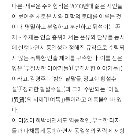
다른-새로운 주체형식은
2000
년대 젊은 시인들
이 보여준 새로운 시와 미학의 토대를 이루는 것
이다. 명멸하고 분열하고 분산하고 뒤섞이는 존
재・주체는 언술 층위에서는 은유와 환유를 동시
에 실행하면서 동일성과 정해진 규칙으로 수렴되
지 않는 독특한 언술 체제를 구축한다. 이를 진은
영은 ‘무질서한 이야기들’
(「무질서한 이야기들」)
이라고, 김경주는 ‘밤의 낱말들, 정교한 횡설수
설’
(「정교한 횡설수설」)
과 그에 수반되는 “이질
(異質)
의 시제”
(「여독」)
들이라고 이름붙인 바 있
다.
이 더없이 희박하면서도 역동적인, 무수한 타자
들과 다채롭게 동행하면서 동일성의 권력에 저항