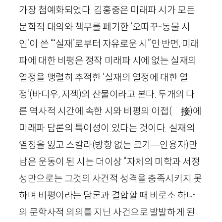
가장 첨예화되었다. 김홍중은 미래파 시가 모든
문학적 대의와 책무를 폐기한 ‘오따꾸-동물 시
인’이 쓴 “‘실재’로부터 자유로운 시”인 반면, 미래
파에 대한 비평은 정작 미래파 시에 없는 실재의
열정을 맹렬히 추적한 ‘실재의 열정에 대한 열
정’
(바디우, 지젝)
의 산물이라고 본다. 두개의 다
른 역사적 시간에 속한 시와 비평의 이접
(離接)
에
미래파 담론의 특이성이 있다는 것이다. 실재의
열정을 잃고 스칼라
(방향 없는 크
기
—
인용자)
만
남은 운동이 된 시는 더이상 “자체의 미학과 서정
성만으로는 그것의 사건적 성격을 충족시키지 못
하며 비평이라는 담론과 결합할 때 비로소 하나
의 문학사적 의의를 지닌 사건으로 발발하게 된