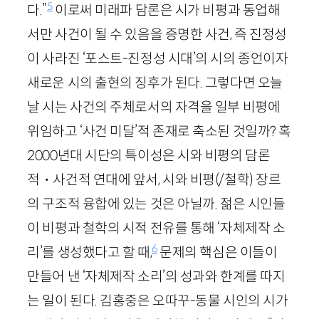
5
다.”
이로써 미래파 담론은 시가 비평과 동업해
서만 사건이 될 수 있음을 증명한 사건, 즉 진정성
이 사라진 ‘포스트-진정성 시대’의 시의 종언이자
새로운 시의 출현의 징후가 된다. 그렇다면 오늘
날 시는 사건의 주체로서의 자격을 일부 비평에
위임하고 ‘사건 미달’적 존재로 축소된 것일까? 혹
2000
년대 시단의 특이성은 시와 비평의 담론
적・사건적 연대에 앞서, 시와 비평(/철학) 장르
의 구조적 융합에 있는 것은 아닐까. 젊은 시인들
이 비평과 철학의 시적 전유를 통해 ‘자체제작 소
6
리’를 생성했다고 할 때,
문제의 핵심은 이들이
만들어 낸 ‘자체제작 소리’의 성과와 한계를 따지
는 일이 된다. 김홍중은 오따꾸-동물 시인의 시가