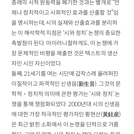
종래의 시적 원동력을 폐기한 것과는 별개로 “언
제나 정치적이고 사회적인 효과를 산출할 것”임
을 명시하는데, 시의 실재와 산출효과를 분리하
는 이 해석학적 지점은 ‘시와 정치’ 논쟁의 중요한
촉발점이 된다. 아이러니컬하게도, 이 논쟁에 가
장 문제적인 비평을 제출한 것은 텍스트의 생산
자인 시인 자신이었다.
둘째,
21
세기를 여는 시단에 갑작스레 울려퍼진
이질적이고 파격적인 신생음
(新生音)
. 그것의 문
학적・정치적 의미에 관한 평가는 ‘시와 정치’ 논
쟁을 통해 쟁점화되었다.
2000
년대 시의 신생음
에 대한 가장 적극적인 평가자인 황현산
(黃鉉産)
은 최근 밝힌 소회에서 이 논쟁을 단적으로 가름