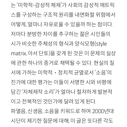
는 ‘미학적-감성적 체제’가 사회의 감성적 매트릭
스를 구성하는 구조적 원리를 내면화할 위험에서
어떻게, 얼마나 자유로울 수 있을까 하는 점이다.
저마다 분방한 차이를 추구하는 젊은 시인들의
시가 비슷한 주체성의 형식과 양식모형(
style
matrix
,
아서 단토
)을 갖게 된 것은 이 문제의 실상
에 관한 하나의 증거로 채택될 수 있다. 현실의 질
서에 가하는 미학적・정치적 균열로서 ‘소음’의
진가에 대한 평가는 이들이 서명한 시와 비평에
담긴 ‘자체제작 소리’가 얼마나 철저하게 발본적
이고 전복적인 것인가에 달려 있게 된다.
파열음, 신생음, 소음을 키워드로 하여
2000
년대
시단이 제기한 질문에 대해, 이 글은 또다른 각도