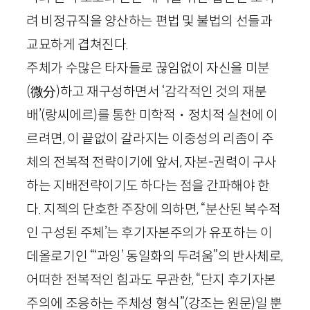
려 비정규직을 양산하는 편법 및 불법의 선들과
교묘하게 겹쳐진다.
주체가 수많은 타자들로 끊임없이 자신을 미분
(微分)
하고 재구성하면서 ‘감각적인 것의 재분
배’
(랑씨에르)
를 통한 미학적・정치적 실천에 이
르려면, 이 끝없이 갈라지는 이중성의 리좀이 주
체의 전복적 전략이기에 앞서, 자본-권력이 구사
하는 지배전략이기도 하다는 점을 간파해야 한
다. 지젝의 단호한 주장에 의하면, “분산된 복수적
인 구성된 주체’는 후기자본주의가 유포하는 이
데올로기인 “‘과잉’ 동일화의 두려움”의 반사체로,
어떠한 전복적인 힘과도 무관한, “단지
후기자본
주의에 조응하는 주체성 형식
”
(강조는 원문)
일 뿐