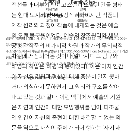
고객지원
Family Sites
전선들과 내부기관이 고스란히 노출된 건물 형태
이용약관
창비
는 현대 도시의 낯익은 장식미학이지만, 작품의
개인정보처리방침
창비문화재단
고객센터
클럽창비
제작 원리와 과정이 작품에 내재되는 것은 예술
의 오랜 불문율이었다. 예술의 창조원리와 세부
법인명 : ㈜창비ㅣ대표이사 : 염종선ㅣ사업자등록번호 : 105-81-63672ㅣ통신판매업 : 제 2009-
공정은 작품의 비가시적 차원과 작가의 무의식적
경기파주-1928호
주소 : 경기도 파주시 회동길 184(문발동)ㅣ팩스 : 031-955-3399 ㅣ
cnc@changbi.com
ㅣ개인
차원에 저장되어온 것이다(알다시피 그 탐구와
정보책임자 : 신문수
대표전화 : 031-955-3333(월~금 10시~17시), 점심시간 11시 30분~13시
해명의 작업은 ‘비평’의 몫이었다). 이는 마치 인간
이 자신의 기원과 형성에 대해 충분히 알지 못하
copyright © Changbi Publishers, inc. All Rights Reserved.
거나 의식하지 못하면서, 그 원리와 구조를 살아
내고 있는 것과 같다. 이런 맥락에서 예술의 기원
은 자연과 인간에 대한 모방행위를 넘어, 피조물
인 인간이 자신의 출현에 대한 해결할 수 없는 의
문을 역으로 자신이 주체가 되어 행하는 ‘자기 재