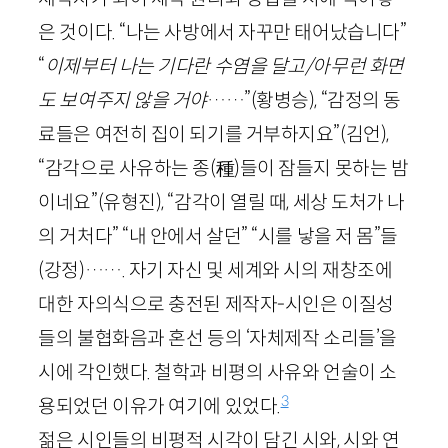
은 것이다. “나는 사방에서 자꾸만 태어났습니다”
“
이제부터 나는 기다란 수염을 달고/아무런 화면
도 보여주지 않을 거야
……”
(황병승)
, “감정의 동
료들은 여전히 집이 되기를 거부하지요”
(김언)
,
“감각으로 사유하는 종
(種)
들이 잠들지 못하는 밤
이네요”
(유형진)
, “감각이 열릴 때, 세상 도처가 나
의 거처다” “내 안에서 살던” “시를 낳을 저 몸”들
(강정)
……. 자기 자신 및 세계와 시의 재창조에
대한 자의식으로 충전된 제작자-시인은 이질성
들의 불협화음과 혼선 등의 ‘자체제작 소리들’을
시에 각인했다. 철학과 비평의 사유와 언술이 소
3
용되었던 이유가 여기에 있었다.
젊은 시인들의 비평적 시각이 담긴 시와, 시와 연