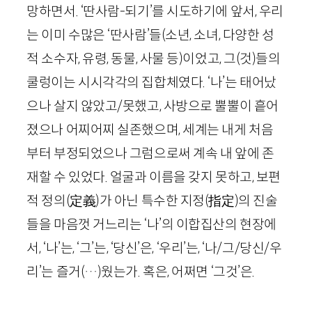
망하면서. ‘딴사람-되기’를 시도하기에 앞서, 우리
는 이미 수많은 ‘딴사람’들(소년, 소녀, 다양한 성
적 소수자, 유령, 동물, 사물 등)이었고, 그(것)들의
쿨렁이는 시시각각의 집합체였다. ‘나’는 태어났
으나 살지 않았고/못했고, 사방으로 뿔뿔이 흩어
졌으나 어찌어찌 실존했으며, 세계는 내게 처음
부터 부정되었으나 그럼으로써 계속 내 앞에 존
재할 수 있었다. 얼굴과 이름을 갖지 못하고, 보편
적 정의
(定義)
가 아닌 특수한 지정
(指定)
의 진술
들을 마음껏 거느리는 ‘나’의 이합집산의 현장에
서, ‘나’는, ‘그’는, ‘당신’은, ‘우리’는, ‘나/그/당신/우
리’는 즐거(…)웠는가. 혹은, 어쩌면 ‘그것’은.