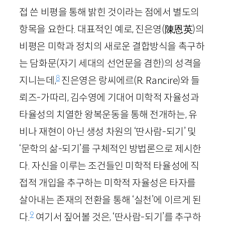
접 쓴 비평을 통해 밝힌 것이라는 점에서 별도의
항목을 요한다. 대표적인 예로, 진은영
(陳恩英)
의
비평은 미학과 정치의 새로운 결합방식을 촉구하
는 담화문(자기 세대의 선언문을 겸한)의 성격을
8
지니는데,
진은영은 랑씨에르(
R
.
Ranci
re
)와 들
뢰즈-가따리, 김수영에 기대어 미학적 자율성과
타율성의 치열한 왕복운동을 통해 전개하는, 유
비나 재현이 아닌 생성 차원의 ‘딴사람-되기’ 및
‘문학의 삶-되기’를 구체적인 방법론으로 제시한
다. 자신을 이루는 조건들인 미학적 타율성에 직
접적 개입을 추구하는 미학적 자율성은 타자를
살아내는 존재의 전환을 통해 ‘실천’에 이르게 된
9
다.
여기서 짚어볼 것은, ‘딴사람-되기’를 추구하