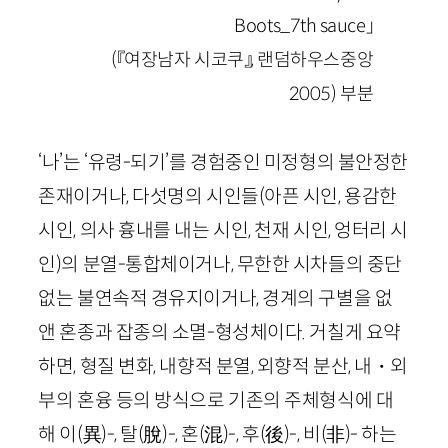
Boots_7th sauce」
(『여장남자 시코쿠』, 랜덤하우스중앙
2005) 부분
‘나’는 ‘유령-되기’를 경험중인 미정형의 불안정한
존재이거나, 다섯명의 시인들(아픈 시인, 용감한
시인, 의사 흉내를 내는 시인, 천재 시인, 엉터리 시
인)의 분열-통합체이거나, 무한한 시차들의 중단
없는 불연속적 경유지이거나, 경계의 구별을 없
앤 혼종과 잡종의 소멸-형성체이다. 거칠게 요약
하면, 형질 변화, 내향적 분열, 외향적 분산, 내・외
부의 혼융 등의 방식으로 기존의 주체형식에 대
해 이
(異)
-, 탈
(脫)
-, 혼
(混)
-, 후
(後)
-, 비
(非)
- 하는