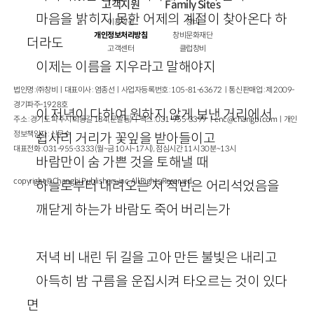
고객지원
Family Sites
마음을 밝히지 못한 어제의 계절이 찾아온다 하
이용약관
창비
개인정보처리방침
창비문화재단
더라도
고객센터
클럽창비
이제는 이름을 지우라고 말해야지
법인명 : ㈜창비ㅣ대표이사 : 염종선ㅣ사업자등록번호 : 105-81-63672ㅣ통신판매업 : 제 2009-
경기파주-1928호
이 저녁이 다하여 원하지 않게 보낸 거리에서
주소 : 경기도 파주시 회동길 184(문발동)ㅣ팩스 : 031-955-3399 ㅣ
cnc@changbi.com
ㅣ개인
정보책임자 : 신문수
쉽사리 거리가 꽃잎을 받아들이고
대표전화 : 031-955-3333(월~금 10시~17시), 점심시간 11시 30분~13시
바람만이 숨 가쁜 것을 토해낼 때
copyright © Changbi Publishers, inc. All Rights Reserved.
하늘로부터 내려오는 저 적빈은 어리석었음을
깨닫게 하는가 바람도 죽어 버리는가
저녁 비 내린 뒤 길을 고아 만든 불빛은 내리고
아득히 밤 구름을 운집시켜 타오르는 것이 있다
면