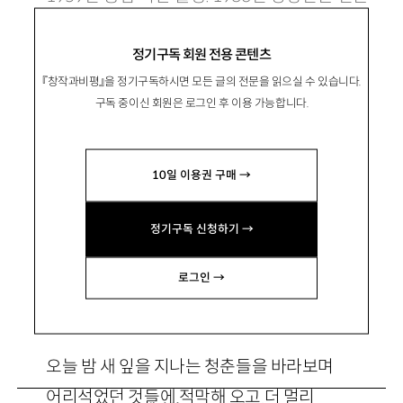
문예로 등단. 시집으로 『꿈의 이동건축』『방랑은
정기구독 회원 전용 콘텐츠
얼마나 아픈 휴식인가』『사막의 별 아래에서』『카
『창작과비평』을 정기구독하시면 모든 글의 전문을 읽으실 수 있습니다.
프카와 만나는 잠의 노래 』등이 있음.
구독 중이신 회원은 로그인 후 이용 가능합니다.
sesan21@hanmail.net
10일 이용권 구매 →
정기구독 신청하기 →
수염
로그인 →
오늘 밤 새 잎을 지나는 청춘들을 바라보며
어리석었던 것들에 적막해 오고 더 멀리