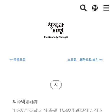
← 목록으로
스크랩
웹북으로 보기 →
시
박주택
朴柱澤
1959년 충남 서산 출생. 1986년 경향신문 신춘