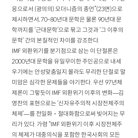
응으로서 (광의의) 모더니즘의 종언”
(
23
면)
으로
제시하면서,
70
~
80
년대 문학은 물론
90
년대 문
학까지를 ‘근대문학’으로 묶고 그것과 ‘그 이후의
문학’ 간의 본질적인 차이를 강조한다.
IMF
외환위기를 분기점으로 삼는 이 단절론은
2000
년대 문학을 유일무이한 주인공으로 내세
우기에는 안성맞춤일지 몰라도 무리한 단절로 말
미암은 심각한 문제들을 야기한다. 우선
97
년체
제론이 그렇듯이
IMF
외환위기 이후의 변화—김
영찬의 표현으로는 ‘신자유주의적 시장전체주의
체제’—를 전일화・절대화함으로써 빚어지는 무
리가 있다. 가령 “
IMF
외환위기 이후 시장전체주
의 체제가 대중의식을 포함한 한국사회의 모든