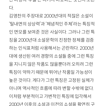
다.
김영찬의 주장대로
2000
년대의 적잖은 소설이
‘탈내면의 상상력’과 ‘체념적인 주체’라는 특징적
인 면모를 보여준 것은 사실이다. 그러나 그런 특
징을
2000
년대 소설문학의 진정한 정체를 검증
하는 인식표처럼 사용해서는 곤란하다.
2000
년
대에 생산된 여러 경향의 소설들 중에 그런 특징
을 지니지 않은 작품도 많을뿐더러 오히려 그런
특징이 약하기 때문에 뛰어난 작품일 가능성이
높은 것이다. 게다가 그런 특징은 고정된 실체가
아니며 역사적인 흐름에 따라 변할 수밖에 없다.
이처럼 부분적이고 가변적인 특징에 입각해서
2000
년 이후의 소설과 이전의 소설을 확연히 구