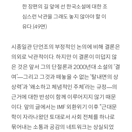
한 장편의 길 앞에 선 한국소설에 대한 조
심스런 낙관을 그래도 놓지 않아야 할 이
유다.
(
49
면)
시종일관 단언조의 부정적인 논의에 비해 결론은
의외로 낙관적이다. 하지만 이 결론이 미덥지 않
은 것은 앞서 그의 단절론과
2000
년대 소설의 ‘결
여’—그리고 그것과 떼놓을 수 없는 ‘탈내면의 상
상력’과 ‘왜소하고 체념적인 주체’라는 규정—의
근거에 대한 반성이 함께 이루어지지 않기 때문
이다. 앞의 글에서는
IMF
외환위기 이후 “근대문
학이 자라나왔던 토대로서 사회 전체를 하나로
묶어내는 소통과 공감의 네트워크는 상실되었