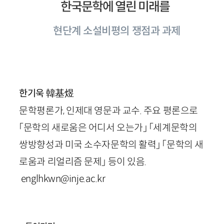
한국문학에 열린 미래를
현단계 소설비평의 쟁점과 과제
韓基煜
한기욱
문학평론가, 인제대 영문과 교수. 주요 평론으로
「문학의 새로움은 어디서 오는가」 「세계문학의
쌍방향성과 미국 소수자문학의 활력」 「문학의 새
로움과 리얼리즘 문제」 등이 있음.
englhkwn
@
inje.ac.kr