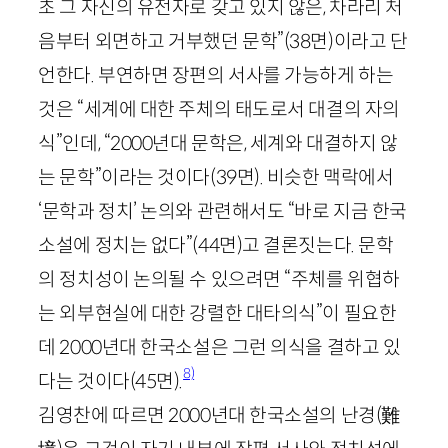
초 그 자신의 유전자로 갖고 있지 않은, 차라리 처
음부터 외면하고 거부했던 문학”
(
38
면)
이라고 단
언한다. 부연하면 장편의 서사를 가능하게 하는
것은 “세계에 대한 주체의 태도로서 대결의 자의
식”인데, “
2000
년대 문학은, 세계와 대결하지 않
는 문학”이라는 것이다
(
39
면)
. 비슷한 맥락에서
‘문학과 정치’ 논의와 관련해서도 “바로 지금 한국
소설에 정치는 없다”
(
44
면)
고 결론짓는다. 문학
의 정치성이 논의될 수 있으려면 “주체를 위협하
는 외부현실에 대한 강렬한 대타의식”이 필요한
데
2000
년대 한국소설은 그런 의식을 결하고 있
8)
다는 것이다
(
45
면)
.
김영찬에 따르면
2000
년대 한국소설의 난경
(難