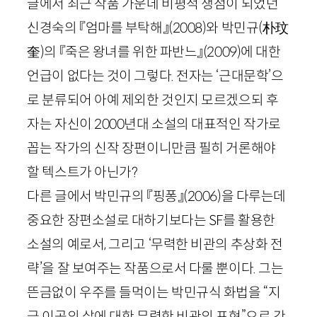
글에서 최근 작품 가운데 비평적 쟁점이 되었던
신경숙의 『엄마를 부탁해』
(
2008
)
와 박민규
(朴玟
奎)
의 『죽은 왕녀를 위한 파반느』
(
2009
)
에 대한
언급이 없다는 것이 그렇다. 전자는 ‘근대문학’으
로 분류되어 아예 제외한 것인지 모르겠으되 후
자는 자신이
2000
년대 소설의 대표적인 작가로
꼽는 작가의 신작 장편이니만큼 필히 거론해야
할 텍스트가 아닌가?
다른 글에서 박민규의 『핑퐁』
(
2006
)
을 다루는데
중요한 장편소설로 대하기보다는
SF
를 활용한
소설의 예로서, 그리고 ‘무력한 비관의 추상화 전
략’을 잘 보여주는 작품으로서 다룰 뿐이다. 그는
뜬금없이 우주를 들먹이는 박민규식 화법을 “지
금 이곳의 삶에 대한 무력한 비관의 표현”으로 간