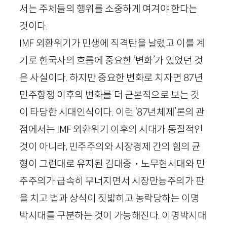
서는 주체들의 행위를 소중하게 여겨야 한다는
것이다.
IMF
외환위기가 민생에 직격탄을 날렸고 이를 계
기로 한국사의 흐름에 중요한 ‘변화’가 있었던 것
은 사실이다. 하지만 중요한 변화로 치자면
87
년
민주항쟁 이후의 변화를 더 근본적으로 보는 것
이 타당한 시대인식이다. 이런 ‘
87
년체제’론의 관
점에서는
IMF
외환위기 이후의 시대가 동질적인
것이 아니라, 민주주의와 시장경제 간의 힘의 균
형이 그런대로 유지된 김대중・노무현시대와 민
주주의가 급속히 무너지면서 시장만능주의가 판
을 치고 법과 상식이 짓밟히고 농락당하는 이명
박시대를 구분하는 것이 가능해진다. 이명박시대