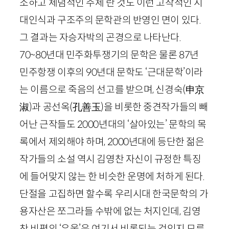
소하고 체념적인 주체’란 것도 이런 고착적인 시
대인식과 구조주의 문학관의 반영인 면이 있다.
그 결과는 자승자박의 곤경으로 나타난다.
70
~
80
년대 민주화투쟁기의 문학은 물론
87
년
민주항쟁 이후의
90
년대 문학도 ‘근대문학’이라
는 이름으로 죽음의 선고를 받으며, 신경숙
(申京
淑)
과 공선옥
(孔善玉)
을 비롯한 중견작가들의 빼
어난 근작들도
2000년
대의 ‘살아있는’ 문학의 목
록에서 제외해야 하며,
2000
년대에 등단한 젊은
작가들의 소설 역시 김영찬 자신이 규정한 특징
에 들어맞지 않는 한 비슷한 운명에 처하게 된다.
단절을 고집하면 할수록 우리시대 한국문학의 가
용자산은 쪼그라들 수밖에 없는 처지인데, 김영
찬 비평의 ‘우울’은 여기서 비롯되는 것인지 모른