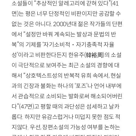
소설들이 “추상적인 알레고리에 갇혀 있다”
(
41
면)
는 평은 너무 단정적인 비판이지만 공감할 수
없는 것은 아니다.
2000
년대 젊은 작가들의 단편
에서 “설정만 바꿔 계속되는 발상과 문법의 반
복”의 기제를 ‘자기소비적・자기충족적 자율
성’이라고 비판한다든지 한유주
(韓裕周)
의 소설
이 극단적으로 보여주는 최근 소설의 경향에 대
해서 “상호텍스트성의 반복적 유희 속에서, 현실
과의 긴장과 불화는 하나의 ‘포즈’나 언어 내부에
서 관습적으로 소비되는 발화로써 해소되어버린
다”
(
47
면)
고 평할 때의 과단성은 섬세하고 날카
롭다. 하지만 유감스럽거나 미덥지 못한 점도 적
지않다. 우선, 장편소설의 가능성 여부를 논하는