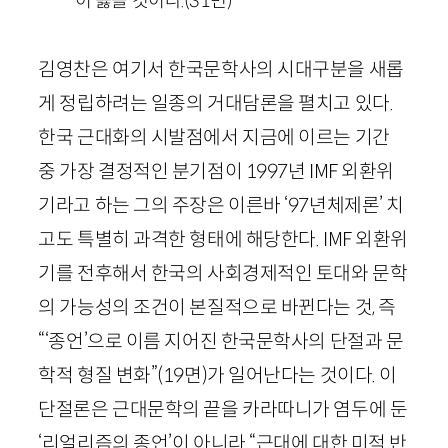
이 옳을 것이다.
(
31
면)
김영찬은 여기서 한국문학사의 시대구분을 새롭
게 정립하려는 일종의 거대담론을 펼치고 있다.
한국 근대화의 시발점에서 지금에 이르는 기간
중 가장 결정적인 분기점이
1997
년
IMF
외환위
기라고 하는 그의 주장은 이른바 ‘
97
년체제론’ 치
고도 특별히 과격한 형태에 해당한다.
IMF
외환위
기를 전후해서 한국의 사회경제적인 토대와 문학
의 가능성의 조건이 본질적으로 바뀐다는 것, 즉
“‘종언’으로 이름 지어진 한국문학사의 단절과 문
학적 형질 변화”
(
19
면)
가 일어난다는 것이다. 이
단절론은 근대문학의 끝을 카라따니가 염두에 둔
‘리얼리즘의 종언’이 아니라 “근대에 대한 미적 반