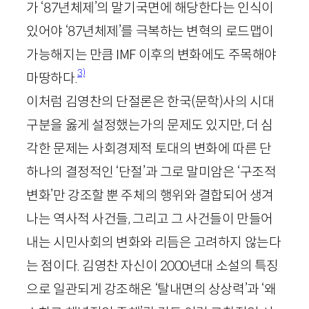
가 ‘
87
년체제’의 말기국면에 해당한다는 인식이
있어야 ‘
87
년체제’를 극복하는 변혁의 로드맵이
가능해지는 만큼
IMF
이후의 변화에도 주목해야
3)
마땅하다.
이처럼 김영찬의 단절론은 한국(문학)사의 시대
구분을 옳게 설정했는가의 문제도 있지만, 더 심
각한 문제는 사회경제적 토대의 변화에 따른 단
하나의 결정적인 ‘단절’과 그로 말미암은 ‘구조적
변화’만 강조할 뿐 주체의 행위와 결합되어 생겨
나는 역사적 사건들, 그리고 그 사건들이 만들어
내는 시민사회의 변화와 리듬은 고려하지 않는다
는 점이다. 김영찬 자신이
2000
년대 소설의 특징
으로 일관되게 강조해온 ‘탈내면의 상상력’과 ‘왜