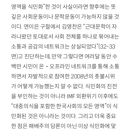
영역을 식민화”한 것이 사실이라면 향후에는 뜻
깊은 사회운동이나 문학운동이 가능하지 않을 것
이다. 연이은 구절에서 김영찬은 “근대문학이 자
라나왔던 토대로서 사회 전체를 하나로 묶어내는
소통과 공감의 네트워크는 상실되었다”
(
32
~
33
면)
고 진단하는데, 만약 그렇다면 여러달 동안 수
백만 시민이 온・오프라인 네트워크를 통해 소통
하면서 자발적으로 참여한
2008
년의 촛불시위
가 어떻게 가능했는지 알 수 없다. 식민화의 진전
을 부인하는 것이 아니라
IMF
외환위기 이후에도
“대중의식을 포함한 한국사회의 모든 영역”이 식
민화된 것은 아니라는 것이다. 그리고 더욱 중요
한 점은 패배주의 담론이 아닌 이상 식민화에 맞