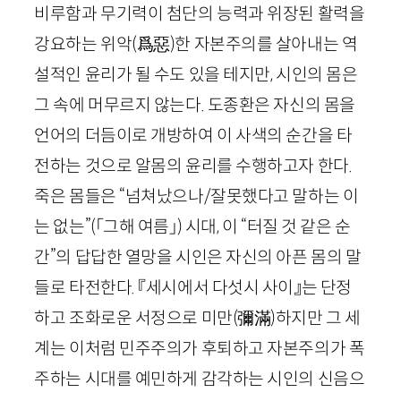
비루함과 무기력이 첨단의 능력과 위장된 활력을
강요하는 위악
(
爲惡
)
한 자본주의를 살아내는 역
설적인 윤리가 될 수도 있을 테지만, 시인의 몸은
그 속에 머무르지 않는다. 도종환은 자신의 몸을
언어의 더듬이로 개방하여 이 사색의 순간을 타
전하는 것으로 알몸의 윤리를 수행하고자 한다.
죽은 몸들은 “넘쳐났으나/잘못했다고 말하는 이
는 없는”
(「그해 여름」)
시대, 이 “터질 것 같은 순
간”의 답답한 열망을 시인은 자신의 아픈 몸의 말
들로 타전한다. 『세시에서 다섯시 사이』는 단정
하고 조화로운 서정으로 미만
(
彌滿
)
하지만 그 세
계는 이처럼 민주주의가 후퇴하고 자본주의가 폭
주하는 시대를 예민하게 감각하는 시인의 신음으