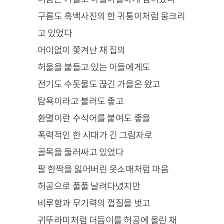
구름도 흑백사진의 한 귀퉁이처럼 웅크리
고 있었다
어이없이 쫓겨난 채 집의
허울을 붙들고 있는 이들에게도
전기도 수돗물도 끊긴 가을은 왔고
탐욕이라고 불러도 좋고
환멸이란 수식어를 붙여도 좋을
폭력적인 한 시대가 긴 그림자로
골목을 둘러싸고 있었다
팔 한짝을 잃어버린 옷소매처럼 마음
허공으로 풀풀 날려다녔지만
비루함과 무기력의 껍질을 벗고
귀뚜라미처럼 더듬이를 허공에 올린 채