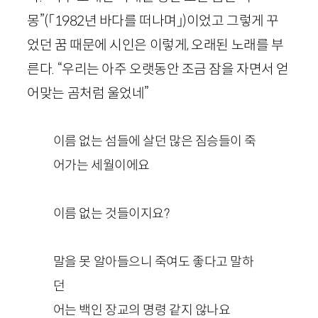
몽”
(「
1982
년 바다를 떠나며」)
이었고 그렇게 꾸
었던 꿈 때문에 시인은 이렇게, 오래된 노래를 부
른다. “우리는 아주 오랫동안 조금 잠을 자면서 얻
어맞는 곰처럼 울었네”
이름 없는 섬들에 살던 많은 짐승들이 죽
어가는 세월이에요
이름 없는 것들이지요?
말을 못 알아들으니 죽여도 좋다고 말하
던
어는 백인 장교의 명령 같지 않나요