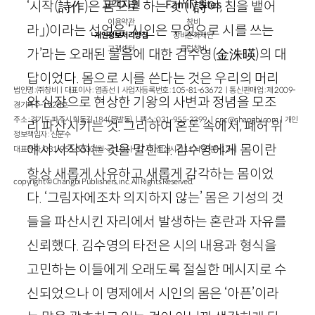
고객지원
Family Sites
‘시작
(
詩作
)
은 몸으로 하는 것’
(
「
詩
여, 침을 뱉어
이용약관
창비
라
」
)
이라는 선언은 ‘시인은 무엇으로 시를 쓰는
개인정보처리방침
창비문화재단
고객센터
클럽창비
가’라는 오래된 물음에 대한 김수영
(
金洙暎
)
의 대
답이었다. 몸으로 시를 쓴다는 것은 우리의 머리
법인명 : ㈜창비ㅣ대표이사 : 염종선ㅣ사업자등록번호 : 105-81-63672ㅣ통신판매업 : 제 2009-
와 심장으로 현상한 기왕의 사변과 정념을 모조
경기파주-1928호
주소 : 경기도 파주시 회동길 184(문발동)ㅣ팩스 : 031-955-3399 ㅣ
cnc@changbi.com
ㅣ개인
리 파산시키는 것. 그리하여 혼돈 속에서, 폐허 위
정보책임자 : 신문수
에서 시작하는 것을 말한다. 김수영에게 몸이란
대표전화 : 031-955-3333(월~금 10시~17시), 점심시간 11시 30분~13시
항상 새롭게 사유하고 새롭게 감각하는 몸이었
copyright © Changbi Publishers, inc. All Rights Reserved.
다. ‘그림자에조차 의지하지 않는’ 몸은 기성의 것
들을 파산시킨 자리에서 발생하는 혼란과 자유를
신뢰했다. 김수영의 타전은 시의 내용과 형식을
고민하는 이들에게 오래도록 절실한 메시지로 수
신되었으나 이 명제에서 시인의 몸은 ‘아픈’이라