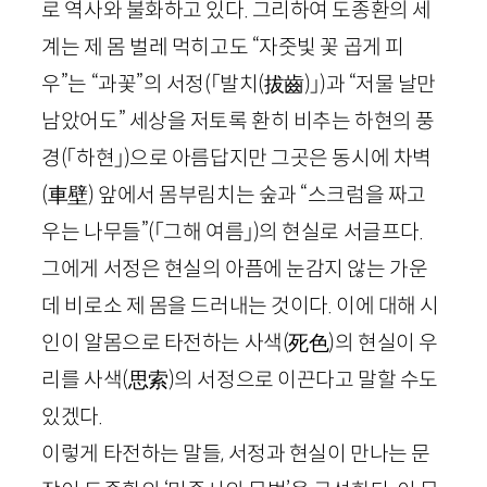
로 역사와 불화하고 있다. 그리하여 도종환의 세
계는 제 몸 벌레 먹히고도 “자줏빛 꽃 곱게 피
우”는 “과꽃”의 서정
(「발치(
拔齒
)」)
과 “저물 날만
남았어도” 세상을 저토록 환히 비추는 하현의 풍
경
(「하현」)
으로 아름답지만 그곳은 동시에 차벽
(
車壁
)
앞에서 몸부림치는 숲과 “스크럼을 짜고
우는 나무들”
(「그해 여름」)
의 현실로 서글프다.
그에게 서정은 현실의 아픔에 눈감지 않는 가운
데 비로소 제 몸을 드러내는 것이다. 이에 대해 시
인이 알몸으로 타전하는 사색
(
死色
)
의 현실이 우
리를 사색
(
思索
)
의 서정으로 이끈다고 말할 수도
있겠다.
이렇게 타전하는 말들, 서정과 현실이 만나는 문