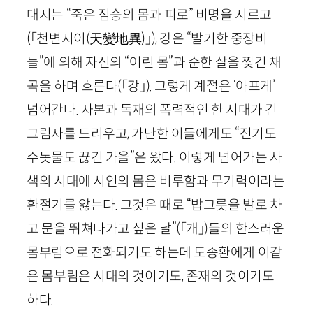
대지는 “죽은 짐승의 몸과 피로” 비명을 지르고
(「천변지이(
天變地異
)」)
, 강은 “발기한 중장비
들”에 의해 자신의 “어린 몸”과 순한 살을 찢긴 채
곡을 하며 흐른다
(「강」)
. 그렇게 계절은 ‘아프게’
넘어간다. 자본과 독재의 폭력적인 한 시대가 긴
그림자를 드리우고, 가난한 이들에게도 “전기도
수돗물도 끊긴 가을”은 왔다. 이렇게 넘어가는 사
색의 시대에 시인의 몸은 비루함과 무기력이라는
환절기를 앓는다. 그것은 때로 “밥그릇을 발로 차
고 문을 뛰쳐나가고 싶은 날”
(「개」)
들의 한스러운
몸부림으로 전화되기도 하는데 도종환에게 이같
은 몸부림은 시대의 것이기도, 존재의 것이기도
하다.