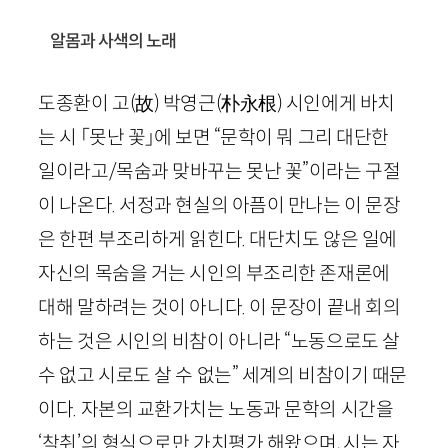
알몸과 사색의 노래
도종환이 고
(
故
)
박영근
(
朴永根
)
시인에게 바치
는 시 「못난 꽃」에 보면 “문학이 뭐 그리 대단한
일이라고/목숨과 맞바꾸는 못난 꽃”이라는 구절
이 나온다. 서정과 현실의 아픔이 만나는 이 문장
은 한편 부조리하게 읽힌다. 대단치도 않은 일에
자신의 목숨을 거는 시인의 부조리한 존재론에
대해 말하려는 것이 아니다. 이 문장이 끝내 회의
하는 것은 시인의 비참이 아니라 “노동으로도 살
수 없고 시로도 살 수 없는” 세계의 비참이기 때문
이다. 자본의 교환가치는 노동과 문학의 시간을
‘착취’의 형식으로만 가치평가 해왔으며, 시는 자