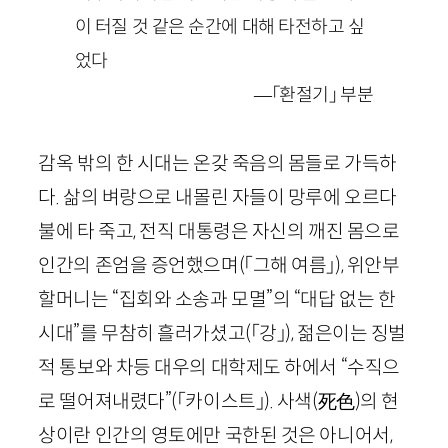
이 터질 것 같은 순간에 대해 타전하고 싶
었다
—「환절기」 부분
감옥 밖의 한 시대는 온갖 죽음의 몸들로 가득하
다. 삶의 벼랑으로 내몰린 자들이 망루에 오르다
불에 타 죽고, 전직 대통령은 자신의 깨진 몸으로
인간의 존엄을 증언했으며
(「그해 여름」)
, 위안부
할머니는 “집회와 소송과 모멸”의 “대답 없는 한
시대”를 무참히 흘러가셨고
(「강」)
, 젊은이는 징벌
적 통보와 차등 대우의 대학제도 하에서 “수직으
로 떨어져내렸다”
(「카이스트」)
. 사색
(
死色
)
의 현
상이란 인간의 영토에만 국한된 것은 아니어서,