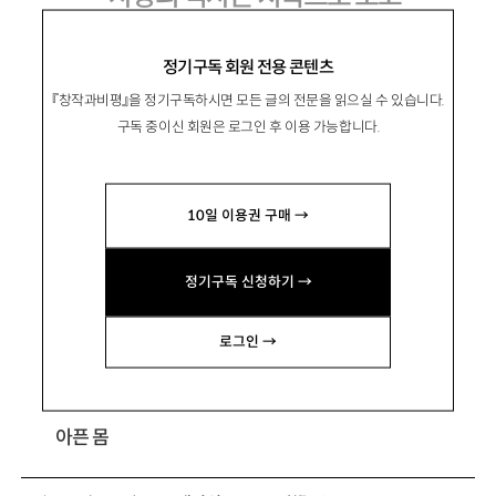
도종환 허수경 최승자의 시와 ‘아픈 몸’의 윤
정기구독 회원 전용 콘텐츠
리
『창작과비평』을 정기구독하시면 모든 글의 전문을 읽으실 수 있습니다.
구독 중이신 회원은 로그인 후 이용 가능합니다.
金伶熙
김영희
10일 이용권 구매 →
문학평론가. 주요 평론으로 「라일락과 장미향기
정기구독 신청하기 →
처럼 결합하는: 진은영 시의 ‘감성’과 ‘정치’」 등이
있음. yhorizon@naver.com
로그인 →
아픈 몸