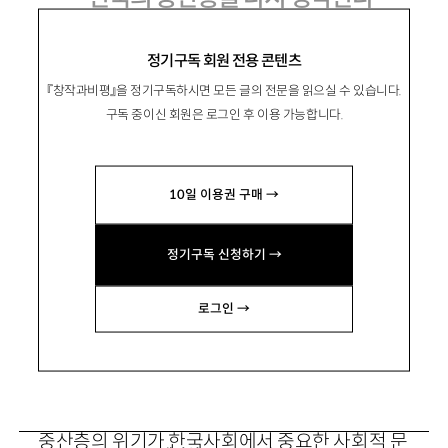
정기구독 회원 전용 콘텐츠
『창작과비평』을 정기구독하시면 모든 글의 전문을 읽으실 수 있습니다.
具海根
구해근
구독 중이신 회원은 로그인 후 이용 가능합니다.
미국 하와이대학 사회학과 교수. 국내 소개된 저
서로 『한국 노동계급의 형성』 등이 있음.
10일 이용권 구매 →
hagenkoo@hawaii.edu
정기구독 신청하기 →
*이 글은 2010년 필자가 서울대 규장각 국제한국
학센터 초빙연구원으로 있으며 조사 연구한 결과
로그인 →
에 크게 도움을 받았음을 밝혀둔다.
중산층의 위기가 한국사회에서 중요한 사회적 문