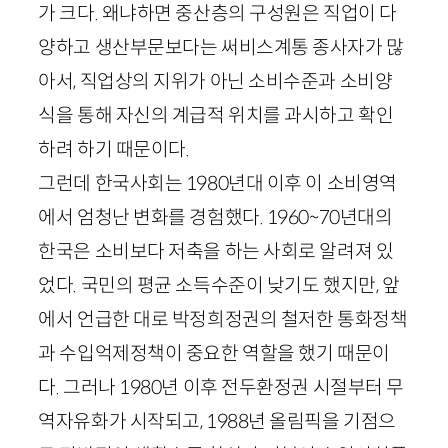
가 크다. 왜냐하면 중산층의 구성원은 직업이 다
양하고 생산부문보다는 써비스계통 종사자가 많
아서, 직업상의 지위가 아닌 소비수준과 소비양
식을 통해 자신의 계급적 위치를 과시하고 확인
하려 하기 때문이다.
그런데 한국사회는
1980
년대 이후 이 소비영역
에서 엄청난 변화를 경험했다.
1960
~
70
년대의
한국은 소비보다 저축을 하는 사회로 알려져 있
었다. 국민의 평균 소득수준이 낮기도 했지만, 앞
에서 언급한 대로 박정희정권의 철저한 통화정책
과 수입억제정책이 중요한 역할을 했기 때문이
다. 그러나
1980
년 이후 전두환정권 시절부터 무
역자유화가 시작되고,
1988
년 올림픽을 기점으