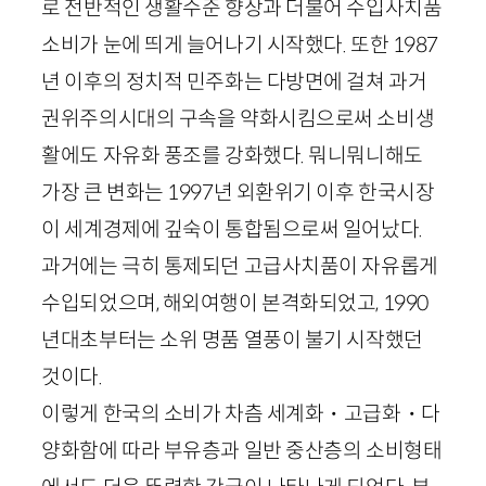
로 전반적인 생활수준 향상과 더불어 수입사치품
소비가 눈에 띄게 늘어나기 시작했다. 또한
1987
년 이후의 정치적 민주화는 다방면에 걸쳐 과거
권위주의시대의 구속을 약화시킴으로써 소비생
활에도 자유화 풍조를 강화했다. 뭐니뭐니해도
가장 큰 변화는
1997
년 외환위기 이후 한국시장
이 세계경제에 깊숙이 통합됨으로써 일어났다.
과거에는 극히 통제되던 고급사치품이 자유롭게
수입되었으며, 해외여행이 본격화되었고,
1990
년대초부터는 소위 명품 열풍이 불기 시작했던
것이다.
이렇게 한국의 소비가 차츰 세계화・고급화・다
양화함에 따라 부유층과 일반 중산층의 소비형태