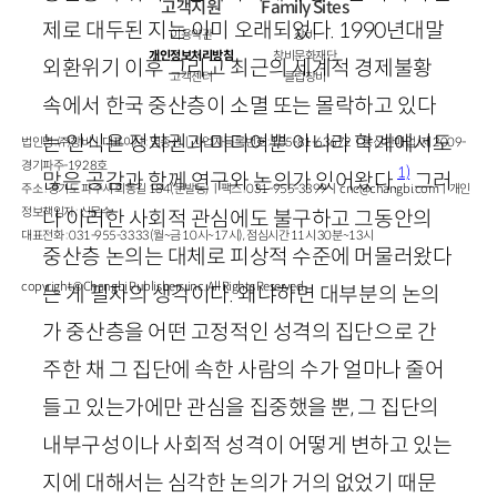
고객지원
Family Sites
제로 대두된 지는 이미 오래되었다.
1990
년대말
이용약관
창비
개인정보처리방침
창비문화재단
외환위기 이후 그리고 최근의 세계적 경제불황
고객센터
클럽창비
속에서 한국 중산층이 소멸 또는 몰락하고 있다
는 인식은 정치권과 미디어뿐 아니라 학계에서도
법인명 : ㈜창비ㅣ대표이사 : 염종선ㅣ사업자등록번호 : 105-81-63672ㅣ통신판매업 : 제 2009-
경기파주-1928호
1)
많은 공감과 함께 연구와 논의가 있어왔다.
그러
주소 : 경기도 파주시 회동길 184(문발동)ㅣ팩스 : 031-955-3399 ㅣ
cnc@changbi.com
ㅣ개인
정보책임자 : 신문수
나 이러한 사회적 관심에도 불구하고 그동안의
대표전화 : 031-955-3333(월~금 10시~17시), 점심시간 11시 30분~13시
중산층 논의는 대체로 피상적 수준에 머물러왔다
copyright © Changbi Publishers, inc. All Rights Reserved.
는 게 필자의 생각이다. 왜냐하면 대부분의 논의
가 중산층을 어떤 고정적인 성격의 집단으로 간
주한 채 그 집단에 속한 사람의 수가 얼마나 줄어
들고 있는가에만 관심을 집중했을 뿐, 그 집단의
내부구성이나 사회적 성격이 어떻게 변하고 있는
지에 대해서는 심각한 논의가 거의 없었기 때문