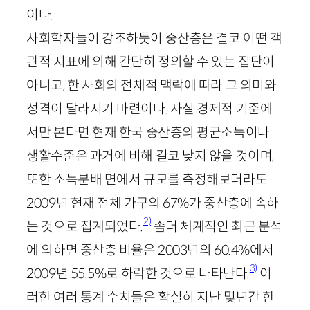
이다.
사회학자들이 강조하듯이 중산층은 결코 어떤 객
관적 지표에 의해 간단히 정의할 수 있는 집단이
아니고, 한 사회의 전체적 맥락에 따라 그 의미와
성격이 달라지기 마련이다. 사실 경제적 기준에
서만 본다면 현재 한국 중산층의 평균소득이나
생활수준은 과거에 비해 결코 낮지 않을 것이며,
또한 소득분배 면에서 규모를 측정해보더라도
2009
년 현재 전체 가구의
67
%가 중산층에 속하
2)
는 것으로 집계되었다.
좀더 체계적인 최근 분석
에 의하면 중산층 비율은
2003
년의
60
.
4
%에서
3)
2009
년
55
.
5
%로 하락한 것으로 나타난다.
이
러한 여러 통계 수치들은 확실히 지난 몇년간 한