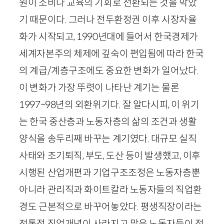
원이 소비나 교육의 기회로 전환되는 것을 막았
기 때문이다. 그러나 전두환정권 이후 시장자율
화가 시작되고,
1990
년대에 들어서 한국경제가
세계자본주의 체제에 깊숙이 편입됨에 따라 한국
의 계급/계층구조에도 중요한 변화가 일어났다.
이 변화가 가장 뚜렷이 나타난 계기는 물론
1997
~
98
년의 외환위기다. 잘 알다시피, 이 위기
는 한국 중산층과 노동자층의 삶의 조건과 생활
양식을 송두리째 바꾸는 계기였다. 대규모 실직
사태와 조기퇴직, 부도, 도산 등이 발생했고, 이후
시행된 산업개편과 기업구조조정은 노동자층뿐
아니라 관리직과 화이트칼라 노동자들의 직업환
경도 근본적으로 바꾸어놓았다. 평생직장이라는
전통적 직업개념이 사라지고 많은 노동자들이 정