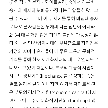
(관리직・전문직・화이트칼라) 중에서 이른바
승자와 패자의 분화를 조장하는 역할을 해왔다고
볼 수 있다. 그런데 이 두 시기를 통해 마침내 승자
로 떠오른 사람들은 두개의 다른 집단이 아니라,
2
~
3
세대를 거친 같은 집단의 출신일 가능성이 많
다. 왜냐하면 산업화시대에 부유층으로 자리잡은
가정의 자녀나 손자들이 더 좋은 교육과 문화적
기회를 통해 현재 세계화시대의 새로운 엘리뜨로
떠오르고 있기 때문이다. 부모의 계급적 자원이
자녀의 생활기회(
life
chance
)를 결정하는 것은
결코 놀라운 일이 아니지만, 여기서 흥미로운 것
은 부모의 경제적 자원(
economic
capital
)이 자
녀세대에는 주로 문화적 자원(
cultural
capital
)