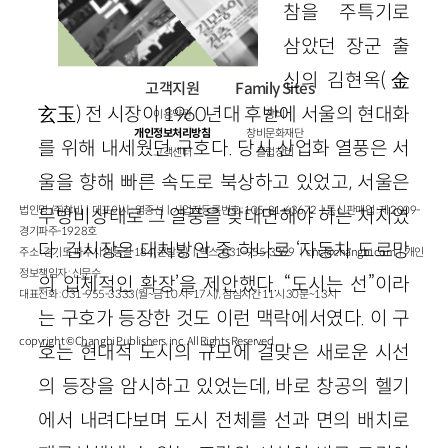
참을 주특기로
삼았던 장군 출
신의 김현옥
(
金
고객지원
Family Sites
玄玉
)
전 시장이
1960
년대 후반에 서울의 현대화
이용약관
창비
개인정보처리방침
창비문화재단
를 위해 내세웠던 구호다. 당시 산업화 열풍은 서
고객센터
클럽창비
울을 향해 빠른 속도로 북상하고 있었고, 서울은
법인명 : ㈜창비ㅣ대표이사 : 염종선ㅣ사업자등록번호 : 105-81-63672ㅣ통신판매업 : 제 2009-
무방비상태로 그 열풍을 맞대면해야 하는 처지였
경기파주-1928호
다. 김시장은 대처방안 중 하나로 ‘자동차 도로망
주소 : 경기도 파주시 회동길 184(문발동)ㅣ팩스 : 031-955-3399 ㅣ
cnc@changbi.com
ㅣ개인
정보책임자 : 신문수
의 입체적인 확장’을 제안했다. “도시는 선”이라
대표전화 : 031-955-3333(월~금 10시~17시), 점심시간 11시 30분~13시
는 구호가 등장한 것도 이런 맥락에서였다. 이 구
copyright © Changbi Publishers, inc. All Rights Reserved.
호는 현대적 도시의 규모에 걸맞은 새로운 시선
의 등장을 암시하고 있었는데, 바로 창공의 헬기
에서 내려다보며 도시 전체를 선과 면의 배치로