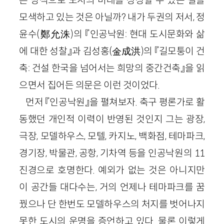
모색하고 있는 것은 아닐까? 내가 두권의 저서, 정
윤수
(
鄭允洙
)
의 『인공낙원: 현대 도시문화와 삶
에 대한 성찰』과 김성홍
(金
成洪
)
의 『길모퉁이 건
축: 건설 한국을 넘어서는 희망의 중간건축』을 읽
으면서 집어든 의문은 이런 것이었다.
먼저 『인공낙원』을 펼쳐보자. 축구 평론가로 활
동했던 개인적 이력이 반영된 것인지 그는 광장,
극장, 모델하우스, 모텔, 카지노, 백화점, 테마파크,
경기장, 박물관, 공항, 기차역 등을 인공낙원의
11
진경으로 호명한다. 예외가 없는 것은 아니지만
이 공간들 대다수는, 거의 언제나 테마파크를 꿈
꿨으나 단 한번도 모델하우스의 처지를 벗어나지
못한 도시의 운명을 증언하고 있다. 물론 이렇게