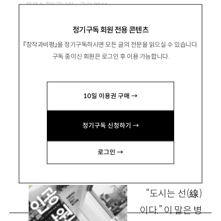
정윤수 『인공낙원』, 궁리 2011
김성홍 『길모퉁이 건축』, 현암사 2011
정기구독 회원 전용 콘텐츠
『창작과비평』을 정기구독하시면 모든 글의 전문을 읽으실 수 있습니다.
도시를 바라보는 다채로운 시선들
구독 중이신 회원은 로그인 후 이용 가능합니다.
10일 이용권 구매 →
朴海天
박해천
정기구독 신청하기 →
홍익대 BK연구교수 haecheon@gmail.com
로그인 →
“도시는 선
(
線
)
이다.” 이 말은 병