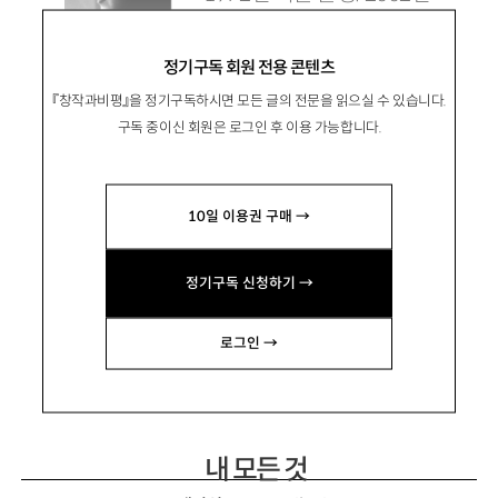
『문학과사회』로 등단. 소설집
정기구독 회원 전용 콘텐츠
『낭만적 사랑과 사회』 『오늘
『창작과비평』을 정기구독하시면 모든 글의 전문을 읽으실 수 있습니다.
의 거짓말』, 장편 『달콤한 나의 도시』 『너는 모른
구독 중이신 회원은 로그인 후 이용 가능합니다.
다』 『사랑의 기초—연인들』 등이 있음.
deepoem@hanmail.net
10일 이용권 구매 →
정기구독 신청하기 →
로그인 →
장편연재 1
내 모든 것