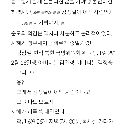
그렇게 쉽게 흔들리진 않을 거야,
불안하긴
킁,
킁,
하겠지만,
김정일이 어떤 사람인지
씨팔, 좆같아, 킁, 킁,
는 더,
지켜봐야지.
.
킁, 킁,
킁
준모의 의견은 역시나 차분하고 논리적이었다.
지혜가 앵무새처럼 빠르게 중얼거렸다.
—김정일, 현직 북한 국방위원회 위원장,
1942
년
2
월
16
일생, 아버지는 김일성, 어머니는 김정숙.
—그리고?
—응?
—그래서 김정일이 어떤 사람이냐고.
—그야 나도 모르지.
지혜가 혀를 쏙 내밀었다.
—작년
6
월
25
일 저녁
7
시
30
분, 독서실 가다가