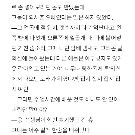
로 손 넣어보라던 놈도 만났는데.
그놈이 외사촌 오빠였다는 말은 하지 않았다.
—그 얼굴에 점 위치, 갯수까지 다 기억난다고. 왼
쪽 뺨에 다섯개, 오른쪽에 일곱개. 내 귀에 불어넣
던 거친 숨소리, 그때 나던 담배 냄새도. 그러곤 탈
의실에 들어왔는데 다른 애들은 아무렇지도 않게
옷 갈아입고 있는 거야. 너무나 평화롭게. 탈의실
에서 나오던 노래가 뭐였냐면, 집시 집시 집시 집
시 여인.
—그러면 수업시간에 배운 것도 하나도 안 잊어
버린단 말이야?
—응. 선생님이 한번 얘기했던 건. 휴……
그녀는 아주 길게 한숨을 내쉬었다.