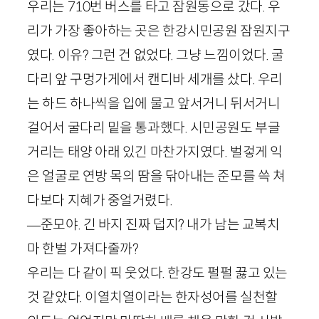
우리는
710
번 버스를 타고 잠원동으로 갔다. 우
리가 가장 좋아하는 곳은 한강시민공원 잠원지구
였다. 이유? 그런 건 없었다. 그냥 느낌이었다. 굴
다리 앞 구멍가게에서 캔디바 세개를 샀다. 우리
는 하드 하나씩을 입에 물고 앞서거니 뒤서거니
걸어서 굴다리 밑을 통과했다. 시민공원도 부글
거리는 태양 아래 있긴 마찬가지였다. 벌겋게 익
은 얼굴로 연방 목의 땀을 닦아내는 준모를 쓱 쳐
다보다 지혜가 중얼거렸다.
—준모야. 긴 바지 진짜 덥지? 내가 남는 교복치
마 한벌 가져다줄까?
우리는 다 같이 픽 웃었다. 한강도 펄펄 끓고 있는
것 같았다. 이열치열이라는 한자성어를 실천할