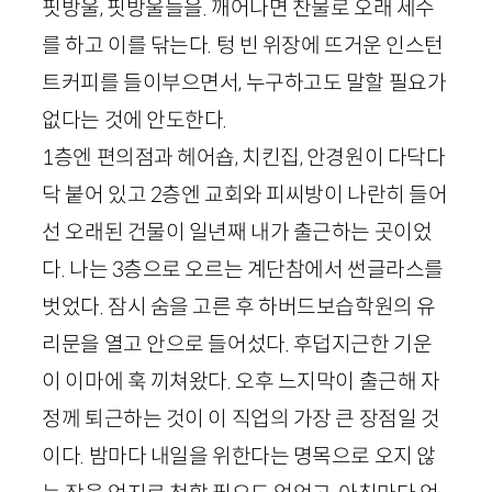
핏방울, 핏방울들을. 깨어나면 찬물로 오래 세수
를 하고 이를 닦는다. 텅 빈 위장에 뜨거운 인스턴
트커피를 들이부으면서, 누구하고도 말할 필요가
없다는 것에 안도한다.
1
층엔 편의점과 헤어숍, 치킨집, 안경원이 다닥다
닥 붙어 있고
2
층엔 교회와 피씨방이 나란히 들어
선 오래된 건물이 일년째 내가 출근하는 곳이었
다. 나는
3
층으로 오르는 계단참에서 썬글라스를
벗었다. 잠시 숨을 고른 후 하버드보습학원의 유
리문을 열고 안으로 들어섰다. 후덥지근한 기운
이 이마에 훅 끼쳐왔다. 오후 느지막이 출근해 자
정께 퇴근하는 것이 이 직업의 가장 큰 장점일 것
이다. 밤마다 내일을 위한다는 명목으로 오지 않