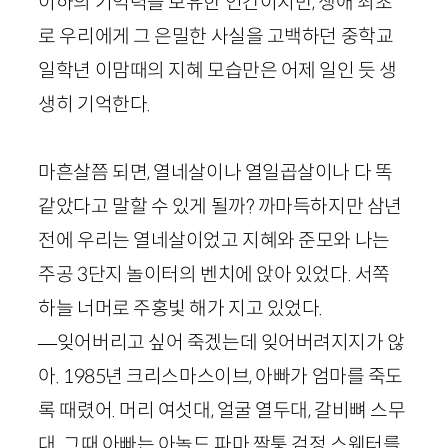
이하의 기억력을 보유한 인간이지만, 생애 최초
로 우리에게 그 은밀한 사실을 고백하던 중학교
일학년 이맘때의 지혜 모습만은 어제 일인 듯 생
생히 기억한다.
마흔살쯤 되면, 열네살이나 열일곱살이나 다 똑
같았다고 말할 수 있게 될까? 까마득하지만 삼년
전에 우리는 열네살이었고 지혜와 준모와 나는
주공
3
단지 놀이터의 벤치에 앉아 있었다. 서쪽
하늘 너머로 주홍빛 해가 지고 있었다.
—잊어버리고 싶어 죽겠는데 잊어버려지지가 않
아.
1985
년 크리스마스이브, 아빠가 엄마를 죽도
록 때렸어. 머리 여섯대, 얼굴 열두대, 갈비뼈 스무
대. 그때 아빠는 아놀드 파마 짝퉁 검정 스웨터를