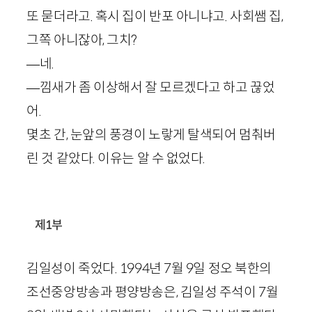
또 묻더라고. 혹시 집이 반포 아니냐고. 사회쌤 집,
그쪽 아니잖아, 그치?
—네.
—낌새가 좀 이상해서 잘 모르겠다고 하고 끊었
어.
몇초 간, 눈앞의 풍경이 노랗게 탈색되어 멈춰버
린 것 같았다. 이유는 알 수 없었다.
제1부
김일성이 죽었다.
1994
년
7
월
9
일 정오 북한의
조선중앙방송과 평양방송은, 김일성 주석이
7
월