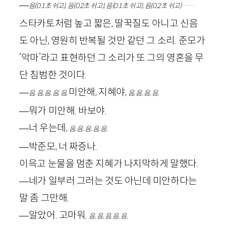
—
음(
0
.
1
초 쉬고), 음(
0
.
2
초 쉬고), 음(
0
.
1
초 쉬고), 음(
0
.
2
초 쉬고)……
스타카토처럼 높고 짧은, 딸꾹질도 아니고 신음
도 아닌, 영원히 반복될 것만 같던 그 소리. 준모가
‘악마’라고 표현하던 그 소리가 또 그의 영혼을 무
단 침범한 것이다.
—
미안해, 지혜야,
.
음, 음, 음, 음, 음,
음, 음, 음, 음
—뭐가 미안해. 바보야.
—너 우는데,
.
음, 음, 음, 음, 음
—박준모, 너 짜증나.
이윽고 눈물을 멈춘 지혜가 나지막하게 말했다.
—네가 일부러 그러는 것도 아닌데 미안하다는
말 좀 그만해.
—알았어. 고마워.
.
음, 음, 음, 음, 음