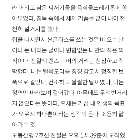
라 버리고 남은 찌꺼기들을 음식물쓰레기통에 쏟
아부었다. 침묵 속에서 세제 거품을 많이 내어 천
천히 설거지를 했다.
집을 나서면서 썬글라스를 쓰는 것은 비 오는 날
이나 눈 내리는 날이나 변함없는 나만의 작은 의
식이다. 진갈색 렌즈 너머의 거리는 침침하고 적
막했다. 나는 털목도리를 칭칭 감고서 정직한 보
폭으로 걸었다. 건조하고 쌀쌀한 날씨였다. 나는
정면만 바라보며 걸어갔다. 아무데도 두리번거리
지 않았다는 뜻이다. 요새는 가끔 내 인생의 목표
가 오로지 하나뿐이라는 생각이 든다. 조용히 닳
아가는 것.
도봉산행
7
호선 전철은 오후
1
시
39
분에 도착했