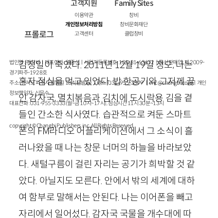
고객지원
Family Sites
이용약관
창비
개인정보처리방침
창비문화재단
프롤로그
고객센터
클럽창비
법인명 : ㈜창비ㅣ대표이사 : 염종선ㅣ사업자등록번호 : 105-81-63672ㅣ통신판매업 : 제 2009-
김정일이 죽었다.
2011
년
12
월
19
일 정오, 나는
경기파주-1928호
혼자 점심을 먹고 있었다. 밥 한공기와 그저께 끓
주소 : 경기도 파주시 회동길 184(문발동)ㅣ팩스 : 031-955-3399 ㅣ
cnc@changbi.com
ㅣ개인
정보책임자 : 신문수
인 감자국, 멸치볶음과 김치에 도시락용 김을 곁
대표전화 : 031-955-3333(월~금 10시~17시), 점심시간 11시 30분~13시
들인 간소한 식사였다. 습관적으로 켜둔 스마트
copyright © Changbi Publishers, inc. All Rights Reserved.
폰의
FM
라디오 어플리케이션에서 그 소식이 흘
러나왔을 때 나는 창문 너머의 하늘을 바라보았
다. 새털구름이 걸린 자리는 공기가 희박할 것 같
았다. 아닐지도 모른다. 안에서 밖의 세계에 대하
여 함부로 말해서는 안된다. 나는 이어폰을 빼고
자리에서 일어섰다. 감자국 국물을 개수대에 따