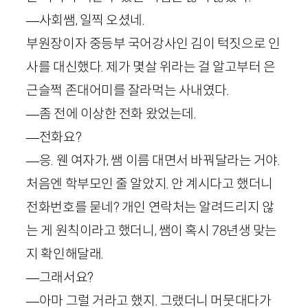
—사회쌤, 일찍 오셨네.
부원장이자 중등부 국어강사인 김이 턱짓으로 인
사를 대신했다. 제가 몇살 위라는 걸 알고부터 은
근슬쩍 존대어미를 잘라먹는 사내였다.
—좀 전에 이상한 전화 왔었는데.
—전화요?
—응. 웬 여자가, 쌤 이름 대면서 바꿔달라는 거야.
처음엔 학부모인 줄 알았지. 안 계시다고 했더니
전화번호를 묻네? 개인 연락처는 알려드리지 않
는 게 원칙이라고 했더니, 쌤이 혹시
78
년생 맞는
지 확인해달래.
—그래서요?
—아마 그럴 거라고 했지. 그랬더니 머뭇대다가