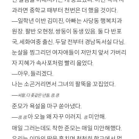
과라면 중학교 때부터 천번은 더 했을 것이다.
—일학년 이반 김미진, 아빠는 사당동 행복치과
원장. 팔반 오현정, 쌍둥이 동생 있음. 둘 다 반포
국, 세화여중 출신. 두달 전부터 경남독서실 다님.
눈살을 찡그리던 여자애들이 저만치 앞서 가버리
자 지혜가 속사포처럼 빨리 읊었다.
—아우, 들리겠다.
나는 소곤거리면서 그녀의 팔뚝을 꼬집었다.
—
씨팔, 다 좆같은 년들, 킁, 킁.
준모가 욕설을 마구 쏟아냈다.
—
아 오늘 왜 자꾸 이러지.
미안해.
킁, 킁,
킁,
매일 그러는데도 착한 준모는 매일 미안해했다.
우리는 이마의 땀을 훔치며 천천히 학교에서 멀