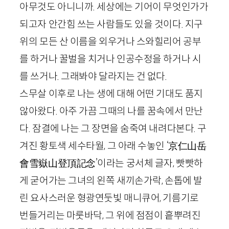
아무것도 아니니까. 세상에는 기어이 무엇인가가
되고자 안간힘 쓰는 사람들도 있을 것이다. 지구
위의 모든 산 이름을 외우거나 스와힐리어 공부
를 하거나 꿀벌을 치거나 인공수정을 하거나 시
를 쓰거나. 그래봐야 달라지는 건 없다.
스무살 이후로 나는 생에 대해 어떤 기대도 품지
않아왔다. 아주 가끔 그때의 나를 꿈속에서 만난
다. 잠결에 나는 그 장면을 숨죽여 내려다본다. 구
겨진 황토색 세수타월, 그 아래 수놓인 ‘
京仁山岳
會雪嶽山登頂記念
’이라는 궁서체 글자, 빳빳하
게 굳어가는 그녀의 왼쪽 새끼손가락, 손톱에 발
린 요사스러운 형광연둣빛 매니큐어, 기름기로
번들거리는 마룻바닥, 그 위에 점점이 흩뿌려진