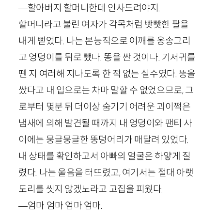
—할아버지 할머니한테 인사드려야지.
할머니라고 불린 여자가 각목처럼 빳빳한 팔을
내게 뻗었다. 나는 본능적으로 어깨를 옹송그리
고 엉덩이를 뒤로 뺐다. 똥을 싼 것이다. 기저귀를
뗀 지 여러해 지나도록 한 적 없는 실수였다. 똥을
쌌다고 내 입으로는 차마 말할 수 없었으므로, 그
로부터 몇분 뒤 더이상 숨기기 어려운 괴이쩍은
냄새에 의해 발견될 때까지 내 엉덩이와 팬티 사
이에는 뭉글뭉글한 똥덩어리가 매달려 있었다.
내 상태를 확인하고서 아빠의 얼굴은 하얗게 질
렸다. 나는 울음을 터뜨렸고, 여기서는 절대 아랫
도리를 씻지 않겠노라고 고집을 피웠다.
—엄마 엄마 엄마 엄마.