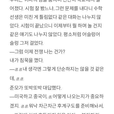
어졌다. 시험 잘 봤느냐, 그런 문제를 내다니 수학
선생은 미친 게 틀림없다 같은 대화는 나누지 않
았다. 시험이 끝났으니 이제부터 뭘 하며 놀 건지
같은 얘기도 나누지 않았다. 평소처럼 어슬렁어
슬렁 그저 걸었다.
—그럼 이제 전쟁 나는 건가?
내가 침묵을 깼다.
—
내 생각엔 그렇게 단순하지는 않을 것 같은
킁, 킁,
데,
.
킁, 킁
준모가 또박또박 대답했다.
—미국하고 중국이,
,
어떻게 나오는지가 중요하
킁
겠지.
워낙 차근차근 후계구도를 준비해놔서,
킁, 킁,