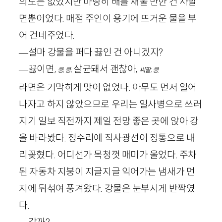
의도는 없었지만 마땅히 배를 채울 만한 건 사발
면뿐이었다. 매점 주인이 용기에 뜨거운 물을 부
어 건네주었다.
—설마 강물을 퍼다 끓인 건 아니겠지?
—끓이면,
살균돼서 괜찮아,
.
킁, 킁,
씨팔, 킁
라면은 기막히게 맛이 없었다. 아무도 먼저 일어
나자고 하지 않았으므로 우리는 일사병으로 쓰러
지기 일보 직전까지 제일 전망 좋은 곳에 앉아 강
을 바라봤다. 정수리에 직사광선이 정통으로 내
리꽂혔다. 어디선가 목청껏 매미가 울었다. 주차
된 자동차 지붕이 지글지글 익어가는 냄새가 먼
지에 뒤섞여 풍겨왔다. 강물은 눈부시게 반짝였
다.