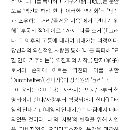
하”여 “의미를 폭파하”
(「개구기(
開口期
)」)
는 분만
으로 ‘역진화’하려 한다. 이러한 ‘역진화’는 “당신
과 조우하는 거리/즐거운 지옥”에서 “견디기 위
해” ‘부동의 점’에 이르기까지 “나를 소거”
(「그러
나 그 이후의 고통에 대하여」)
해가는 과정이다.
당신과의 외설적인 사랑을 통해 ‘나’를 폭파해 “묘
혈 안에 거주하는”
(「역진화의 시작」)
단자
(
單子
)
로서의 존재에 이르는 역진화, 이를 위한
‘
Durchhalten
’(‘견디자’)이 장석원의 ‘윤리’다.
이 윤리는 이미 “나는 사라지는 먼지/나부터 혁
명되어야 한다/사랑부터 혁명되어야 한다”
(「태
양의 연대기」, 『태양의 연대기』)
는 다짐에서 배태
되었을 것이다. ‘나’와 ‘사랑’의 변혁을 위해 시인
은 ‘아버지’와의 오이디푸스적인 욕망을 과감하