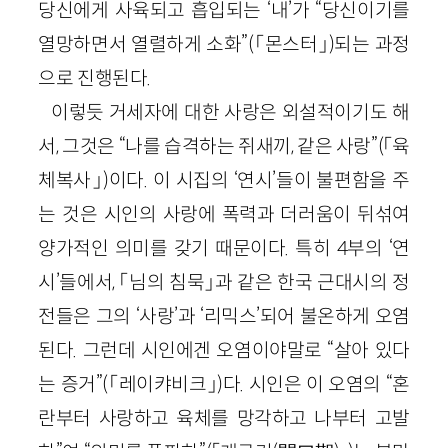
당신에게 사육되고 흡입되는 ‘내’가 “당신이기를
열망하면서 열렬하게 소화”
(「몬스터」)
되는 과정
으로 진행된다.
이렇듯 거세자에 대한 사랑은 외설적이기도 해
서, 그것은 “나를 습격하는 쥐새끼, 같은 사랑”
(「육
체복사」)
이다. 이 시집의 ‘연시’들이 불편함을 주
는 것은 시인의 사랑에 폭력과 더러움이 뒤섞여
양가적인 의미를 갖기 때문이다. 특히
4
부의 ‘연
시’들에서, 「님의 침묵」과 같은 한국 근대시의 정
전들은 그의 ‘사랑’과 ‘리믹스’되어 불온하게 오염
된다. 그런데 시인에겐 오염이야말로 “살아 있다
는 증거”
(「레이캬비크」)
다. 시인은 이 오염의 “혼
란부터 사랑하고 육체를 망각하고 나부터 고발