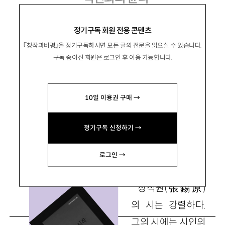
장석원 시집 『역진화의 시작』
정기구독 회원 전용 콘텐츠
『창작과비평』을 정기구독하시면 모든 글의 전문을 읽으실 수 있습니다.
구독 중이신 회원은 로그인 후 이용 가능합니다.
李城赫
이성혁
10일 이용권 구매 →
문학평론가. 저서로 『불꽃과 트임』 『불화의 상상
력과 기억의 시학』 『서정시와 실재』 등이 있음.
정기구독 신청하기 →
redland21@hanmail.net
로그인 →
장석원
(
張錫原
)
의 시는 강렬하다.
그의 시에는 시인의