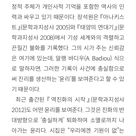
정적 주체가 개인사적 기억을 포함한 역사의 인
력과 싸우고 있기 때문이다. 장석원은 『아나키스
트』
(문학과지성사
2005
)
와 『태양의 연대기』
(문
학과지성사
2008
)
에서 기성 세계와의 격렬하고
끈질긴 불화를 기록했다. 그의 시가 주는 신뢰감
은 여기에 있는데, 알랭 바디우(
A
.
Badiou
) 식으
로 말하자면, 그러한 기록이 사건에 충실함으로
써 진리를 생산하는 ‘윤리’를 보여준다고 할 수 있
기 때문이다.
최근 출간된 『역진화의 시작』
(문학과지성사
2012
)
도 어떤 윤리를 보여준다. 그것은 진화의 반
대방향으로 ‘충실하게’ 퇴화하여 소멸로까지 나
아가는 윤리다. 시집은 “우리에겐 기원이 없”는