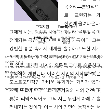
목소리—분열적으
로 표현되는—가
전면에 울려나온다.
고객지원
Family Sites
그에게 시는, ‘형상적 사유’가 아니라 ‘울부짖음’이
이용약관
창비
개인정보처리방침
창비문화재단
전개되는 공간이며 ‘어떤 싸움의 기록’이다. 그는
고객센터
클럽창비
강렬한 흥분 속에서 세계를 흡수하고 또한 세계
에 흡입된다. 이 과정을 기록하는 그의 시는 열병
법인명 : ㈜창비ㅣ대표이사 : 염종선ㅣ사업자등록번호 : 105-81-63672ㅣ통신판매업 : 제 2009-
경기파주-1928호
을 앓을 때처럼 세계의 혼돈을 그대로 수용하고
주소 : 경기도 파주시 회동길 184(문발동)ㅣ팩스 : 031-955-3399 ㅣ
cnc@changbi.com
ㅣ개인
정보책임자 : 신문수
무의식에 개방된다. 이러한 시인의 시작
(
詩作
)
은
대표전화 : 031-955-3333(월~금 10시~17시), 점심시간 11시 30분~13시
포스트모던적인 가벼운 유희와는 거리가 있다.
copyright © Changbi Publishers, inc. All Rights Reserved.
시에 욕설이 난무하고 대중가요와 시의 정전
(
正
典
)
이 리믹스되어도, 그의 시는 무겁게 아래로 ‘흘
러내’리는 것이다. 이는 시의 전면에 등장하는 서