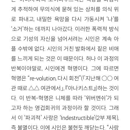
게 추적하여 무의식에 묻혀 있는 상처를 의식 위
로 파내고, 내밀한 욕망을 다시 가동시켜 ‘나’를
‘소거’하는 데까지 나아갔다. 이러한 폭력적 방식
으로 기성의 자신을 넘어서려는 시인은 계속 아
플 수밖에 없다. 시인의 거친 발화에서 짙은 비애
를 느끼게 되는 것은 이 때문이다. 허나 이 과정의
반복이야말로, 시인에겐 혁명이다. 그에 따르면
혁명은 “
re
-
volution
, 다시 회전”
(「지난해
○
○ 여
관 때로 △△ 여관에서」, 『아나키스트』)
하는 것이
다. 이 반복-혁명은 니체를 따라 ‘위버멘쉬’가 되
고자 하는 영겁회귀의 과정이라 할 것이다. 그래
서 이 ‘파괴적’ 사랑은 ‘
Indestructible
’
(
2
부 제목)
,
즉 불멸이다. 이에 시인은 불현듯 깨닫는다. “사랑