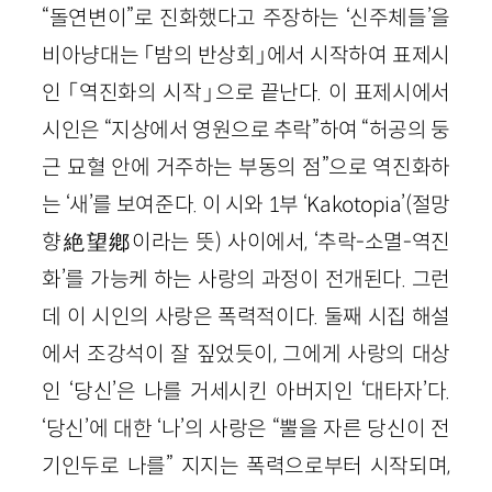
“돌연변이”로 진화했다고 주장하는 ‘신주체들’을
비아냥대는 「밤의 반상회」에서 시작하여 표제시
인 「역진화의 시작」으로 끝난다. 이 표제시에서
시인은 “지상에서 영원으로 추락”하여 “허공의 둥
근 묘혈 안에 거주하는 부동의 점”으로 역진화하
는 ‘새’를 보여준다. 이 시와
1
부 ‘
Kakotopia
’
(절망
향
絶望鄕
이라는 뜻)
사이에서, ‘추락-소멸-역진
화’를 가능케 하는 사랑의 과정이 전개된다. 그런
데 이 시인의 사랑은 폭력적이다. 둘째 시집 해설
에서 조강석이 잘 짚었듯이, 그에게 사랑의 대상
인 ‘당신’은 나를 거세시킨 아버지인 ‘대타자’다.
‘당신’에 대한 ‘나’의 사랑은 “뿔을 자른 당신이 전
기인두로 나를” 지지는 폭력으로부터 시작되며,