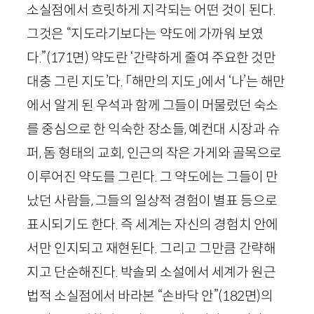
소실점에서 흐릿하게 지각되는 어떤 것이 된다.
그것은 “지도라기보다는 약도에 가까워 보였
다.”
(
171
면)
약도란 ‘간략하게 줄여 주요한 것만
대충 그린 지도’다. 「해만의 지도」에서 ‘나’는 해만
에서 알게 된 우석과 함께 그들이 머물렀던 숙소
를 중심으로 한 익숙한 장소들, 예컨대 시장과 슈
퍼, 돔 형태의 교회, 인근의 작은 가게와 골목으로
이루어진 약도를 그린다. 그 약도에는 그들이 만
났던 사람들, 그들의 일상적 경험이 별표 등으로
표시되기도 한다. 즉 세계는 자신의 경험치 안에
서만 인지되고 재현된다. 그리고 그만큼 간략해
지고 단순해진다. 박솔뫼 소설에서 세계가 원근
법적 소실점에서 바라본 “손바닥 안”
(
182
면)
의