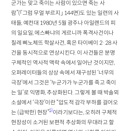
군가는 맞고 죽이는 사람이 있으면 죽는 사
람”
(「그럼 무얼 부르지」
144
면)
도 있는 일련의 사
태들, 예컨대
1980
년
5
월 광주나 아일랜드의 피
의 일요일, 에스빠냐의 게르니까 폭격사건이나
칠레 삐노체뜨 학살사건, 혹은 타이베이
2
·
28
사
건을 동시적으로 연상시킨다. 이 사건들은 분명
구체적인 역사적 맥락 속에서 일어난 것이지만,
오퍼레이터들의 상상 속에서 재구성된 ‘너무의
극장’에서 그것은 ‘누군가가 누군가를 죽고 죽이
는 일’로 익명화, 추상화된다. 그렇게 볼 때 박솔뫼
소설에서 ‘극장’이란 “압도적 감각 부하를 걸어오
5)
는 (급박한) 현장”
이라기보다는, 오히려 구체적
현장성이 소거된 보편적 추상화의 무대라고 할