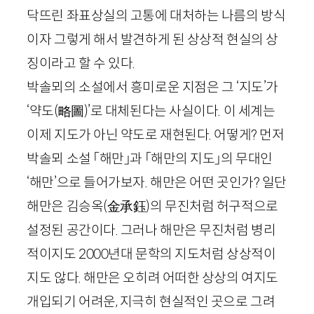
닥뜨린 좌표상실의 고통에 대처하는 나름의 방식
이자 그렇게 해서 발견하게 된 상상적 현실의 상
징이라고 할 수 있다.
박솔뫼의 소설에서 흥미로운 지점은 그 ‘지도’가
‘약도
(略
圖
)
’로 대체된다는 사실이다. 이 세계는
이제 지도가 아닌 약도로 재현된다. 어떻게? 먼저
박솔뫼 소설 「해만」과 「해만의 지도」의 무대인
‘해만’으로 들어가보자. 해만은 어떤 곳인가? 일단
해만은 김승옥
(
金承鈺
)
의 무진처럼 허구적으로
설정된 공간이다. 그러나 해만은 무진처럼 병리
적이지도
2000
년대 문학의 지도처럼 상상적이
지도 않다. 해만은 오히려 어떠한 상상의 여지도
개입되기 어려운, 지극히 현실적인 곳으로 그려