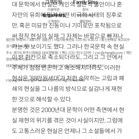
고객지원
Family Sites
대 문학에서 현실은 개인의 실존적 불안이나 혼
이용약관
창비
자만의 유희에 밀려 어떤 비극적 사태의 징후로
개인정보처리방침
창비문화재단
고객센터
클럽창비
만, 혹은 미묘한 진동이나 기미로만 포착됨으로
써 정작 현실의 실재 그 자체는 바깥으로 빠져나
법인명 : ㈜창비ㅣ대표이사 : 염종선ㅣ사업자등록번호 : 105-81-63672ㅣ통신판매업 : 제 2009-
가는 듯 보이기도 했다. 그러나 한국문학 속 현실
경기파주-1928호
주소 : 경기도 파주시 회동길 184(문발동)ㅣ팩스 : 031-955-3399 ㅣ
cnc@changbi.com
ㅣ개인
이 방 한칸으로 축소되더라도, 그리고 그 안에서
정보책임자 : 신문수
대표전화 : 031-955-3333(월~금 10시~17시), 점심시간 11시 30분~13시
주체가 점점 빈곤하고 왜소해지더라도, 이러한
현상은 ‘
88
만원세대’가 처한 숨막히는 고립과 폐
copyright © Changbi Publishers, inc. All Rights Reserved.
쇄의 현실을 그 나름의 방식으로 실감나게 재현
한 것으로 해석할 수 있다.
분명한 것은
2000
년대 문학이 어떤 측면에서 현
실 재현의 위기를 겪은 것이 사실이지만, 그럼에
도 고통스러운 현실은 언제나 그 소설들에서 가