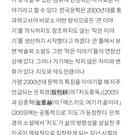
야기라고 할 수 있다. 한국문학은
2000
년대를 통
과하고서야 비로소 어떤 방식으로든 ‘큰 이야
기’를 의식하지도 참조하지도 않는 ‘작은 이야
기’를 생산하기 시작했다고 하겠다. 큰 틀에서 보
면 박솔뫼 소설도 그런 ‘작은 이야기’들의 연장선
상에 있다. 그러나 거기에는 작지 않은 차이와 변
화가 있다. 지도와 약도만큼이나.
가령
2000
년대 문학의 특징을 이야기할 때 자주
언급되는 은희경
(
殷熙耕
)
의 「지도중독」
(
2005
)
과 김중혁
(
金重赫
)
의 「에스키모, 여기가 끝이야」
(
2005
)
에는 공통적으로 ‘지도’가 등장한다. 은희
경의 소설에서 ‘지도’가 삶의 방향성을 상실한 주
인공이 역설적으로 집착하게 되는 지난 시절의