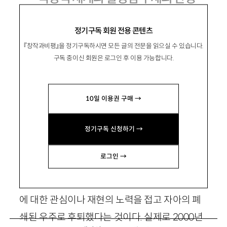
정기구독 회원 전용 콘텐츠
沈眞卿
심진경
『창작과비평』을 정기구독하시면 모든 글의 전문을 읽으실 수 있습니다.
문학평론가. 저서로 『떠도는 목소리들』 『여성, 문
구독 중이신 회원은 로그인 후 이용 가능합니다.
학을 가로지르다』 『한국문학과 섹슈얼리티』 등
이, 공역서로 『근대성의 젠더』가 있음.
10일 이용권 구매 →
stariz87@naver.com
정기구독 신청하기 →
1. 사과와 오렌지, 또다른 현실
로그인 →
2000
년대 소설에 대한 흔한 평가 중 하나는 현실
에 대한 관심이나 재현의 노력을 접고 자아의 폐
쇄된 우주로 후퇴했다는 것이다. 실제로
2000
년