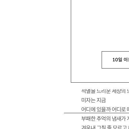
밤의 불광천을 거닐다 
10일 이
미자야 사랑한다 죽도록
비틀대는 발자국은 사
정처없이 한데를 서성이
적멸을 드리운 세상의 
미자는 지금
어디에 있을까 어디로
부패한 추억의 냄새가 
겨우내 그칠 줄 모르고