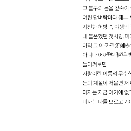
그 불구의 몸을 깊숙이
여린 담벼락마다 퉤— 
지천한 허방 속 야생의
내 불온했던 첫사랑, 
아직 그 어둔 길 끝에 
법인명 : ㈜창비
주소 : 경기도 파
아니다 어쩌면 미자는 
돌이켜보면
사랑이란 이름의 무수한
눈의 계절이 저물면 저 
미자는 지금 여기에 없
미자는 나를 모르고 기