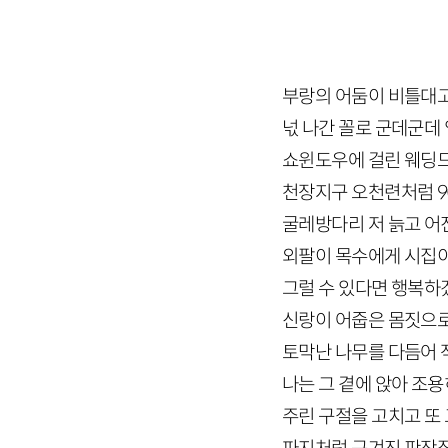
부랑의 어둠이 비틀대고
넋 나간 꼴로 군데군데
쇼윈도우에 걸린 웨딩드
천장지구 오천련처럼
9
굴레방다리 저 늙고 어
외팔이 목수에게 시집
그럴 수 있다면 행복하
신랑이 어줍은 몸짓으
토막난 나무를 다듬어 
나는 그 곁에 앉아 조용
주린 구절을 고치고 또