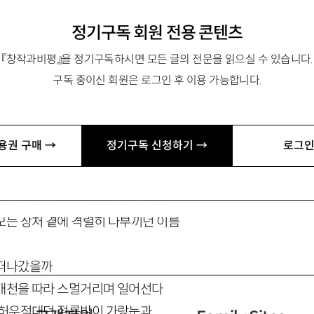
정기구독 회원 전용 콘텐츠
『창작과비평』을 정기구독하시면 모든 글의 전문을 읽으실 수 있습니다.
미자
구독 중이신 회원은 로그인 후 이용 가능합니다.
본다 허허로운 눈길 위
용권 구매 →
정기구독 신청하기 →
로그인
, 누군가 휘갈겨 쓴 선득한 고백
랑 쪽으로 유난히 난분분하고 열병처럼
던 저 날들이 내게도 있었다 미자,
모든 상처 곁에 격렬히 나부끼던 이름
 떠나갔을까
개천을 따라 스멀거리며 일어선다
 허우적대던 절름발이 가랑눈과