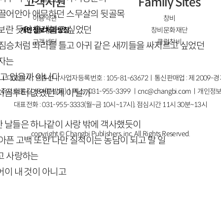
고객지원
Family Sites
 끌어안아 애무하던 스무살의 뒷골목
이용약관
창비
보란 듯이 흘레붙고 싶었던
개인정보처리방침
창비문화재단
고객센터
클럽창비
 짐승처럼 똬리를 틀고 아귀 같은 새끼들을 싸지르고 싶었던
미자는
살고 있을까 아니다
ㅣ대표이사 : 염종선ㅣ사업자등록번호 : 105-81-63672ㅣ통신판매업 : 제 2009-
주시 회동길 184(문발동)ㅣ팩스 : 031-955-3399 ㅣ
cnc@changbi.com
ㅣ개인정보
처음부터 없었던 게 아닐까
대표전화 : 031-955-3333(월~금 10시~17시), 점심시간 11시 30분~13시
 날들은 하나같이 사랑 밖에 객사했듯이
copyright © Changbi Publishers, inc. All Rights Reserved.
아픈 고백 또한 다만 질척이는 농담이 되고 말 일
고 사랑하는
어이 내 것이 아니고