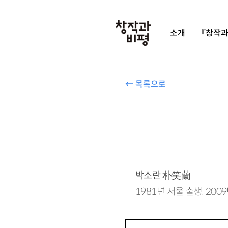
소개
『창작과
← 목록으로
박소란
朴笑蘭
1981년 서울 출생. 2009