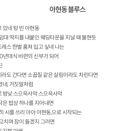
아현동 블루스
 있네 텅 빈 아현동
 임대 딱지를 내붙인 웨딩타운을 지날 때 불현듯
레스 한벌 훔쳐 입고 싶네 나는
0
년대식 비련의 신부가 되어
진
이라도 간다면 소꿉질 같은 살림이라도 차린다면
겠네, 거짓말처럼
로 밤낮 스으윽사악 스으윽사악
작은 밥상 하나를 지어내면
히 시를 쓰리 아아 아현동,으로 시작되는
 고치며 잠이 들겠지 그러면