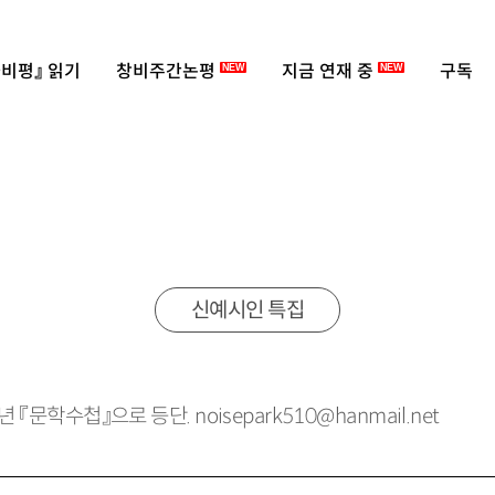
비평』 읽기
창비주간논평
지금 연재 중
구독
NEW
NEW
신예시인 특집
년 『문학수첩』으로 등단. noisepark510@hanmail.net