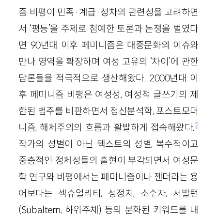
즘 비평이 민족·계급·성차의 관련성을 고려하면
서 ‘평등’을 주제로 첨예한 토론과 논쟁을 벌였다
면 90년대 이후 페미니즘은 대중문화의 이슈와
만나 영역을 확장하며 여성 고유의 ‘차이’에 관한
담론들을 적극적으로 생산해왔다. 2000년대 이
후 페미니즘 비평은 여성성, 여성적 글쓰기의 제
한된 범주를 비판하면서 정신분석학, 포스트모더
2
니즘, 해체주의의 흐름과 활발하게 접속해왔다.
작가의 성별이 아닌 텍스트의 성별, 복수적이고
중층적인 정체성들의 출현이 부각되면서 여성문
학 연구와 비평에서는 페미니즘이나 젠더라는 용
어보다는 섹슈얼리티, 성정치, 소수자, 서발턴
(Subaltern, 하위주체)
등의 분화된 키워드를 내