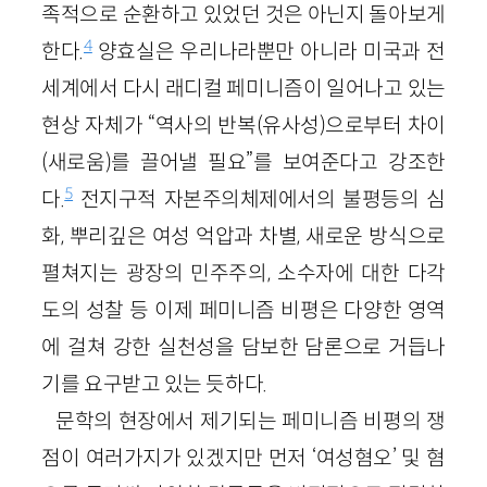
족적으로 순환하고 있었던 것은 아닌지 돌아보게
4
한다.
양효실은 우리나라뿐만 아니라 미국과 전
세계에서 다시 래디컬 페미니즘이 일어나고 있는
현상 자체가 “역사의 반복
(유사성)
으로부터 차이
(새로움)
를 끌어낼 필요”를 보여준다고 강조한
5
다.
전지구적 자본주의체제에서의 불평등의 심
화, 뿌리깊은 여성 억압과 차별, 새로운 방식으로
펼쳐지는 광장의 민주주의, 소수자에 대한 다각
도의 성찰 등 이제 페미니즘 비평은 다양한 영역
에 걸쳐 강한 실천성을 담보한 담론으로 거듭나
기를 요구받고 있는 듯하다.
문학의 현장에서 제기되는 페미니즘 비평의 쟁
점이 여러가지가 있겠지만 먼저 ‘여성혐오’ 및 혐