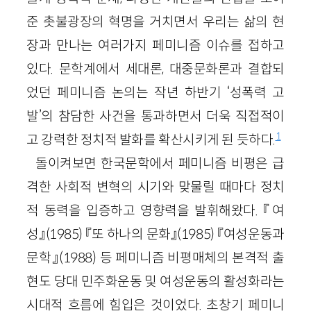
준 촛불광장의 혁명을 거치면서 우리는 삶의 현
장과 만나는 여러가지 페미니즘 이슈를 접하고
있다. 문학계에서 세대론, 대중문화론과 결합되
었던 페미니즘 논의는 작년 하반기 ‘성폭력 고
발’의 참담한 사건을 통과하면서 더욱 직접적이
1
고 강력한 정치적 발화를 확산시키게 된 듯하다.
돌이켜보면 한국문학에서 페미니즘 비평은 급
격한 사회적 변혁의 시기와 맞물릴 때마다 정치
적 동력을 입증하고 영향력을 발휘해왔다. 『여
성』
(1985)
『또 하나의 문화』
(1985)
『여성운동과
문학』
(1988)
등 페미니즘 비평매체의 본격적 출
현도 당대 민주화운동 및 여성운동의 활성화라는
시대적 흐름에 힘입은 것이었다. 초창기 페미니