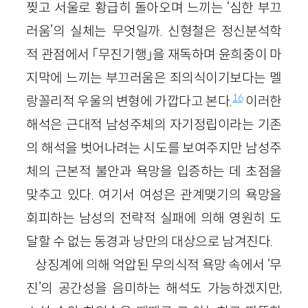
찢고 서울로 황급히 돌아오며 느끼는 ‘심한 부끄
러움’의 실체는 무엇일까. 신형철은 정신분석학
적 관점에서 「무진기행」을 재독하며 윤희중이 마
지막에 느끼는 부끄러움은 죄의식이기보다는 멜
16
랑꼴리적 우울의 변형에 가깝다고 본다.
이러한
해석은 근대적 남성주체의 자기정립이라는 기존
의 해석을 벗어나려는 시도를 보여주지만 남성주
체의 근본적 불안과 욕망을 입증하는 데 초점을
맞추고 있다. 여기서 여성은 관계맺기의 욕망을
회피하는 남성의 전략적 실패에 의해 영원히 도
달할 수 없는 동경과 낭만의 대상으로 남겨진다.
상징계에 의해 억압된 무의식적 욕망 속에서 ‘무
진’의 공간성을 음미하는 해석도 가능하겠지만,