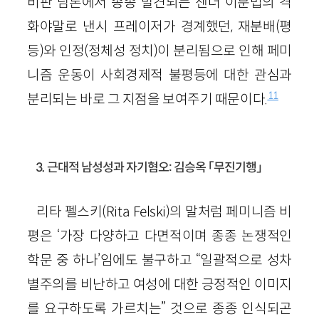
비판 담론에서 종종 발견되는 젠더 이분법의 격
화야말로 낸시 프레이저가 경계했던, 재분배
(평
등)
와 인정
(정체성 정치)
이 분리됨으로 인해 페미
니즘 운동이 사회경제적 불평등에 대한 관심과
11
분리되는 바로 그 지점을 보여주기 때문이다.
3. 근대적 남성성과 자기혐오: 김승옥 「무진기행」
리타 펠스키
(Rita Felski)
의 말처럼 페미니즘 비
평은 ‘가장 다양하고 다면적이며 종종 논쟁적인
학문 중 하나’임에도 불구하고 “일괄적으로 성차
별주의를 비난하고 여성에 대한 긍정적인 이미지
를 요구하도록 가르치는” 것으로 종종 인식되곤