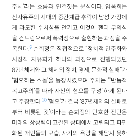
주체’라는 흐름과 연결짓는 분석이다. 임옥희는
신자유주의 시대의 중간계급 추락이 남성 가장에
게 과도한 수치심을 안기고 이것이 젠더 무의식
을 건드림으로써 폭력성으로 출현하는 과정을 주
9
목한다.
손희정은 직접적으로 “정치적 민주화와
시장적 자유화가 하나의 과정으로 진행되었던
87년체제와 그 체제의 정치, 경제, 문화적 실패”가
‘혐오하는 스놉’을 등장시켰으며 주체는 “‘반동적
복고주의’를 따라 자신의 혐오를 구성”하게 된다
10
고 주장한다.
‘혐오’가 결국 ‘87년체제의 실패로
부터 비롯된 것’이라는 손희정의 단호한 진단은
미래의 상상력이 고갈된 상태에서 고립되고 파편
화된 개인들의 모습, 자기의 욕망을 깨닫지 못하