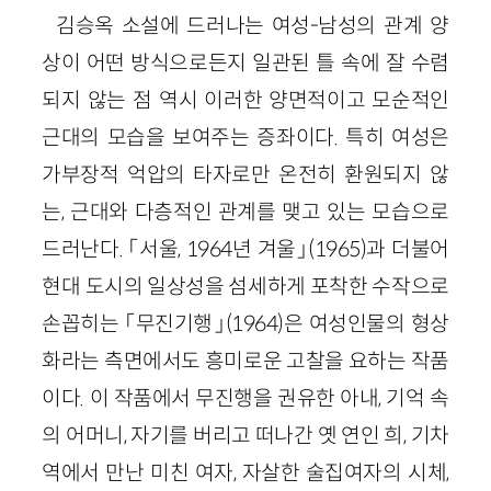
김승옥 소설에 드러나는 여성-남성의 관계 양
상이 어떤 방식으로든지 일관된 틀 속에 잘 수렴
되지 않는 점 역시 이러한 양면적이고 모순적인
근대의 모습을 보여주는 증좌이다. 특히 여성은
가부장적 억압의 타자로만 온전히 환원되지 않
는, 근대와 다층적인 관계를 맺고 있는 모습으로
드러난다. 「서울, 1964년 겨울」
(1965)
과 더불어
현대 도시의 일상성을 섬세하게 포착한 수작으로
손꼽히는 「무진기행」
(1964)
은 여성인물의 형상
화라는 측면에서도 흥미로운 고찰을 요하는 작품
이다. 이 작품에서 무진행을 권유한 아내, 기억 속
의 어머니, 자기를 버리고 떠나간 옛 연인 희, 기차
역에서 만난 미친 여자, 자살한 술집여자의 시체,