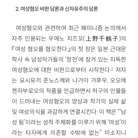
2. 여성혐오 비판 담론과 신자유주의 담론
여성혐오와 관련하여 최근 페미니즘 논의에서
자주 인용되는 우에노 치즈꼬
(上野千鶴子)
의
『여성 혐오를 혐오한다』의 첫 장은 일본 근대문
학사 속 남성작가들의 ‘정전’에 잠겨 있는 지독한
6
여성혐오에 대한 비판으로부터 시작한다.
저자
는 요시유끼 준노스께와 나가이 가후우, 오오에
켄자부로오의 작품을 언급하면서 허구의 인물들
이 드러내는 여성혐오의 양상과 작가의 실제 삶
및 여성의식을 과감하게 연결시킨다. 이 책은 “‘남
성 됨’이라는 성적 주체화를 이루기 위해 ‘여성’이
라는 타자에게 의존할 수밖에 없는” 미소지니