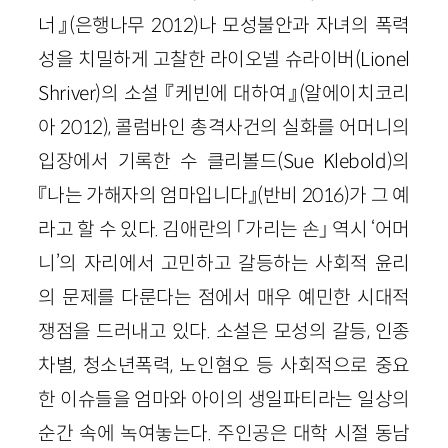
너』
(은행나무 2012)
나 모성불안과 자녀의 폭력
성을 치밀하게 고찰한 라이오넬 슈라이버
(Lionel
Shriver)
의 소설 『케빈에 대하여』
(알에이치코리
아 2012)
, 콜럼바인 총격사건의 실화를 어머니의
입장에서 기록한 수 클리볼드
(Sue Klebold)
의
『나는 가해자의 엄마입니다』
(반비 2016)
가 그 예
라고 할 수 있다. 김애란의 「가리는 손」 역시 ‘어머
니’의 자리에서 고민하고 갈등하는 사회적 윤리
의 문제를 다룬다는 점에서 매우 예민한 시대적
쟁점을 드러내고 있다. 소설은 모성의 갈등, 인종
차별, 청소년폭력, 노인혐오 등 사회적으로 중요
한 이슈들을 엄마와 아이의 생일파티라는 일상의
순간 속에 녹여놓는다. 주인공은 대학 시절 동남