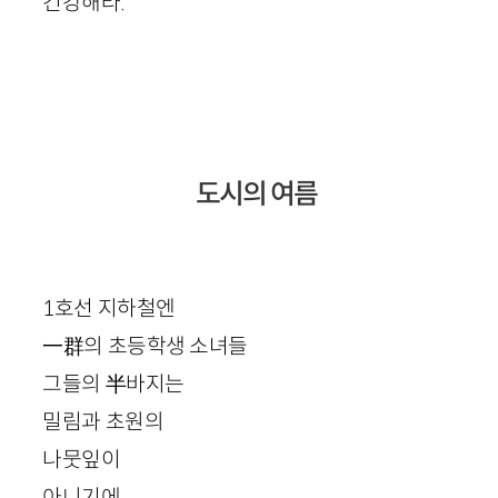
건강해라.
도시의 여름
1
호선 지하철엔
一群
의 초등학생 소녀들
그들의
半
바지는
밀림과 초원의
나뭇잎이
아니기에