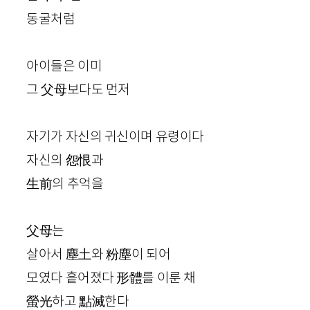
동굴처럼
아이들은 이미
그
父母
보다도 먼저
자기가 자신의 귀신이며 유령이다
자신의
怨恨
과
生前
의 추억을
父母
는
살아서
塵土
와
粉塵
이 되어
모였다 흩어졌다
形體
를 이룬 채
螢光
하고
點滅
한다