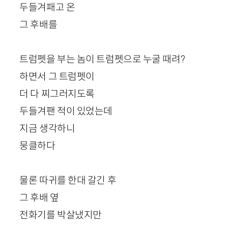
두들겨패고 온
그 후배를
트럼펫을 부는 놈이 트럼펫으로 누굴 때려?
하면서 그 트럼펫이
더 다 찌그러지도록
두들겨팬 적이 있었는데
지금 생각하니
뭉클하다
물론 따귀를 한대 갈긴 후
그 후배 옆
전화기를 박살냈지만