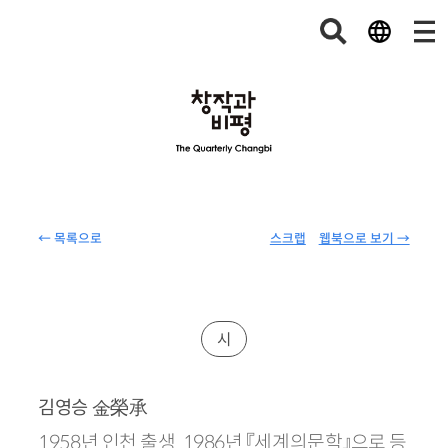
← 목록으로
스크랩
웹북으로 보기 →
시
金榮承
김영승
1958년 인천 출생. 1986년 『세계의문학』으로 등