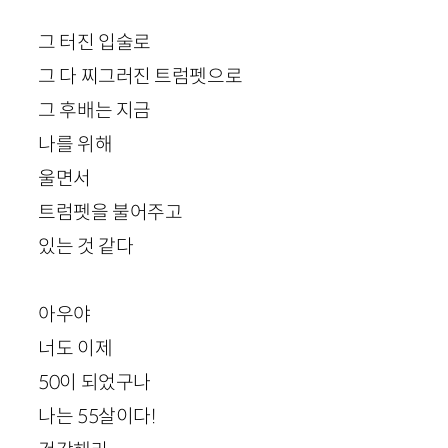
그 터진 입술로
그 다 찌그러진 트럼펫으로
그 후배는 지금
나를 위해
울면서
트럼펫을 불어주고
있는 것 같다
아우야
너도 이제
50
이 되었구나
나는
55
살이다!