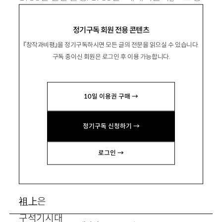
단. 시집으로 『반성』 『車에 실려가는 車』 『아름다
정기구독 회원 전용 콘텐츠
운 폐인』 『몸 하나의 사랑』 『권태』 『무소유보다도
『창작과비평』을 정기구독하시면 모든 글의 전문을 읽으실 수 있습니다.
찬란한 극빈』 『화창』 등이 있음.
구독 중이신 회원은 로그인 후 이용 가능합니다.
hwaryeokangsan@hanmail.net
10일 이용권 구매 →
정기구독 신청하기 →
퓨전 설날
로그인 →
祖上
은
구석기시대