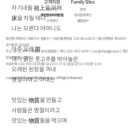
고객지원
Family Sites
자기네들
祖上
을 위해
이용약관
창비
개인정보처리방침
창비문화재단
床
을 차릴 테니
고객센터
클럽창비
나는 모른다 어머니도
법인명 : ㈜창비ㅣ대표이사 : 염종선ㅣ사업자등록번호 : 105-81-63672ㅣ통신판매업 : 제 2009-
경기파주-1928호
아주 오래
前
주소 : 경기도 파주시 회동길 184(문발동)ㅣ팩스 : 031-955-3399 ㅣ
cnc@changbi.com
ㅣ개인
정보책임자 : 신문수
내가 굵은 풋고추를 박아놓은
대표전화 : 031-955-3333(월~금 10시~17시), 점심시간 11시 30분~13시
오래된 된장을 꺼내
copyright © Changbi Publishers, inc. All Rights Reserved.
명절이라고 아내는
맛있는
物質
을 만들고
사람들은 명절이라고
맛있는
物質
들을 먹으며