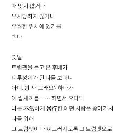
매 맞지 않거나
무시당하지 않거나
우월한 위치에 있기를
빈다
옛날
트럼펫을 들고 온 후배가
피투성이가 된 나를 보더니
아니, 형! 왜 그래요? 하다가
이 씹새끼를…… 하면서 후다닥
나를 不
當
하게
暴行
한 어떤 사람을 쫓아가서
나를 위해
그 트럼펫이 다 찌그러지도록 그 트럼펫으로