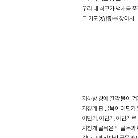
우리 네 식구가 냄새를 
그 기도
(
祈禱
)
를 찾아서
지하방 창에 딸깍 불이 
지칭개 핀 골목이 어딘가
어딘가, 어딘가, 어딘가로
지칭개 골목은 떡 골목과