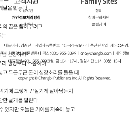
고객지원
Family Sites
페달을 밟는다
이용약관
창비
개인정보처리방침
창비문화재단
고객센터
클럽창비
리의 꿈을 품어주려고
주는
ㅣ대표이사 : 염종선ㅣ사업자등록번호 : 105-81-63672ㅣ통신판매업 : 제 2009-
주시 회동길 184(문발동)ㅣ팩스 : 031-955-3399 ㅣ
cnc@changbi.com
ㅣ개인정보
처럼 번창하리
대표전화 : 031-955-3333(월~금 10시~17시), 점심시간 11시 30분~13시
우리 생명보다 소중하여
넣고 두근두근 돈이 심장소리를 들을 때
copyright © Changbi Publishers, inc. All Rights Reserved.
 먹기에 그렇게 끈질기게 살아남는지
단한 날개를 말린다
수 있지만 오늘은 기어를 저속에 놓고