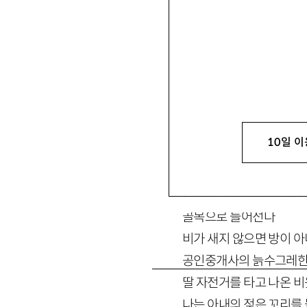
자전거 타고 방 보러 간다
장마전선이 물폭탄을 쏟
10일 이
자작한 하수도를 따라
늘 곰팡이가 솟아오르는 
나팔꽃 아래 덤성덤성 파
골목으로 들어선다
비가 새지 않으면 방이 
공인중개사의 늙수그레한
딸 자전거를 타고 나온 비
나는 아내의 젖은 꼬리를