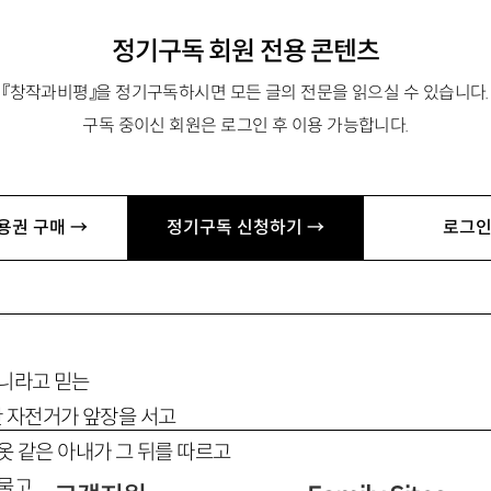
정기구독 회원 전용 콘텐츠
『창작과비평』을 정기구독하시면 모든 글의 전문을 읽으실 수 있습니다.
자전거 타고 방 보러 간다
구독 중이신 회원은 로그인 후 이용 가능합니다.
아부은 동네의
용권 구매 →
정기구독 신청하기 →
로그인
우리의 정오
(
正午
)
를 지나서
인
아니라고 믿는
 자전거가 앞장을 서고
옷 같은 아내가 그 뒤를 따르고
 물고