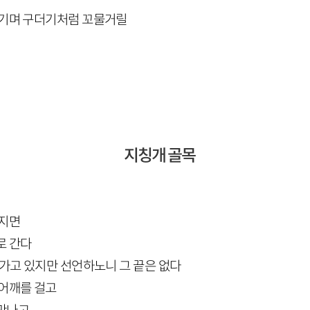
풍기며 구더기처럼 꼬물거릴
지칭개 골목
켜지면
로 간다
 가고 있지만 선언하노니 그 끝은 없다
 어깨를 걸고