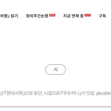
비평』 읽기
창비주간논평
지금 연재 중
구독
NEW
NEW
시
6년 『현대시학』으로 등단. 시집으로 『우두커니』가 있음. pkvalley@