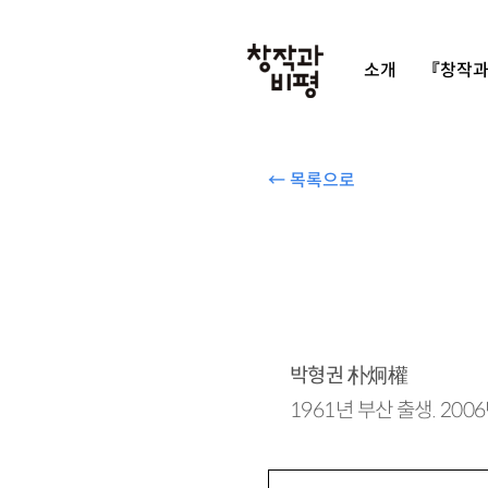
소개
『창작과
← 목록으로
박형권
朴炯權
1961년 부산 출생. 200