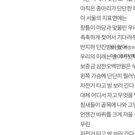
아직은 종아리가 단단한 
이 서울의 지표면에는
창틀이 마당과 맞물린 우
축축하게 젖어서 기다려
반지하 단칸방이 있어
법인명 : ㈜창비
주소 : 경기도 파
우리의 미래는 송이버섯
보증금 삼천오백만원은 
왼쪽 가슴에 단단히 찔러
자전거 타고 방 보러 간다
대체 어디서 자고 무엇을
참새들이 골목에 나와 고
언젠간 바퀴를 크게 저을 
우린
자전거 타고 방 보러 간다