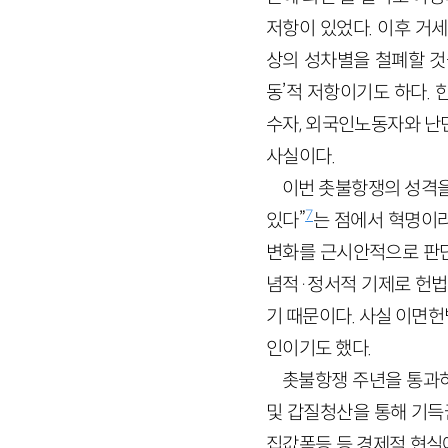
저항이 있었다. 이후 거
상의 성차별을 철폐할 것
동’적 저항이기도 하다.
수자, 외국인노동자와 난
사실이다.
이번 촛불항쟁의 성격을
7
있다”
는 점에서 혁명이
변화를 근시안적으로 판단
념적·정서적 기제로 헌법
기 때문이다. 사실 이면
인이기도 했다.
촛불항쟁 주년을 통과하
및 갑질청산을 통해 기득
집값폭등 등 경제적 현실