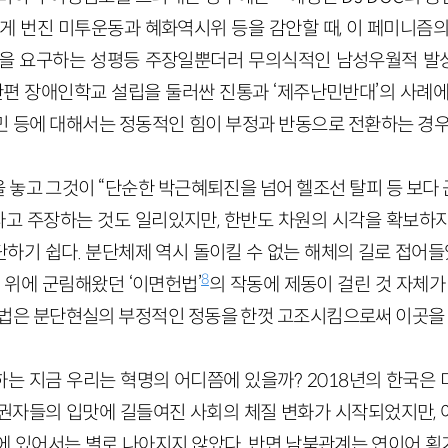
세게 번진 미투운동과 혜화역시위 등을 감안할 때, 이 페미니즘
을 요구하는 성평등 주장일뿐더러 무의식적인 남성우월적 발상과
 한편 장애인학교 설립을 둘러싼 진통과 ‘제주난민반대’의 사례에
민 등에 대해서는 정동적인 힘이 부정과 반동으로 전환하는 경우
 놓고 그것이 “단순한 박근혜퇴진을 넘어 헬조선 탈피 등 보다
라고 주장하는 것도 일리있지만, 한반도 차원의 시각을 확보하
하기 쉽다. 분단체제 역시 돌이킬 수 없는 해체의 길로 접어들
8
 위에 군림해왔던 ‘이면헌법’
의 작동에 제동이 걸린 것 자체가
헌법은 분단현실의 부정적인 정동을 한껏 고조시킴으로써 이곳을 ‘
는 지금 우리는 혁명의 어디쯤에 있을까? 2018년의 한국은
권자들의 입맛에 길들여진 사회의 체질 변화가 시작되었지만,
에 있어서는 별로 나아지지 않았다. 반면 남북관계는 연이어 