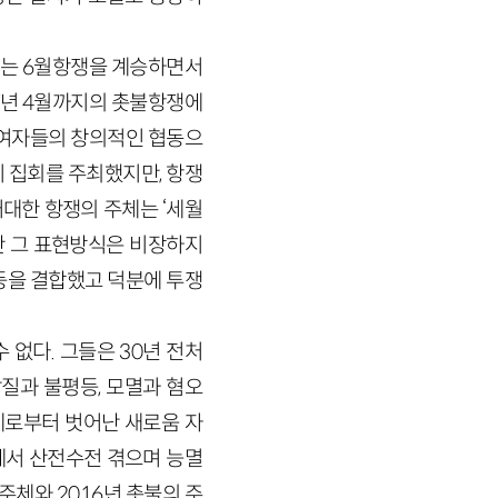
서는 6월항쟁을 계승하면서
17년 4월까지의 촛불항쟁에
참여자들의 창의적인 협동으
 집회를 주최했지만, 항쟁
거대한 항쟁의 주체는 ‘세월
만 그 표현방식은 비장하지
등을 결합했고 덕분에 투쟁
 없다. 그들은 30년 전처
질과 불평등, 모멸과 혐오
주체로부터 벗어난 새로움 자
에서 산전수전 겪으며 능멸
 주체와 2016년 촛불의 주