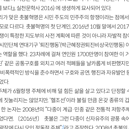
를 보다』, 실천문학사 2016) 에 생생하게 묘사되어 있다.
리가 맞은 촛불혁명은 시민 주도의 민주주의 항쟁이라는 점에
모로 다르다. 촛불혁명의 첫 단계인, 2016년 10월 말에서 20
항쟁이 특정한 지도부의 사전 계획에 따른 것이 아니라 자발적 
범시민단체 연대기구 ‘퇴진행동’(박근혜정권퇴진비상국민행동) 이
역할을 했다. 23차례에 걸쳐 연인원 1700만명이 참여한 이 
 퇴진’ 같은 공통구호를 외치고 여러 적폐들을 날카롭게 비판했지
는 비폭력적인 방식을 준수하면서 구호와 공연, 행진과 자유발언 
었다.
체가 6월항쟁 주체에 비해 덜 힘든 삶을 살고 있다고 단정할 수
 짓눌리지는 않았지만, ‘헬조선’이라 불릴 만큼 온갖 종류의 갑
 한 논자는 2008년의 “다중이 계급·민중 같은 전통적 저항
었다면, 〔2016년〕 촛불은 그런 다중이 신자유주의 광풍 속
4
광장에 다시 모인 정동적 주체”
라고 주장한다. 2008년 촛불의