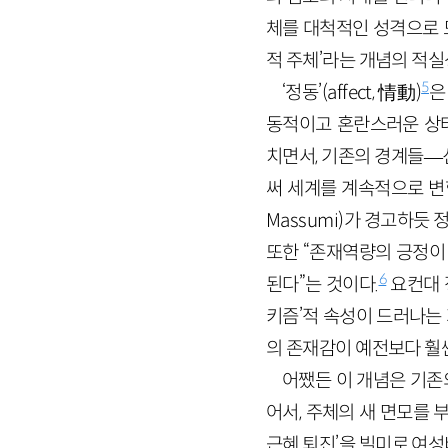
체를 대척적인 성격으로 
적 주체’라는 개념의 적실
5
‘정동’(affect, 情動)
은
동적이고 혼란스러운 상태라
치면서, 기존의 경계들—
써 세계를 계속적으로 변
Massumi)가 경고하듯 
또한 “존재역량의 긍정이
6
된다”는 것이다.
요컨대 
키즘’적 속성이 드러나는
의 존재감이 예전보다 훨
어쨌든 이 개념은 기존
어서, 주체의 새 면모를 
근혜 퇴진’을 빌미로 여