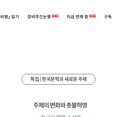
비평』 읽기
창비주간논평
지금 연재 중
구독
NEW
NEW
특집 | 한국문학과 새로운 주체
주체의 변화와 촛불혁명