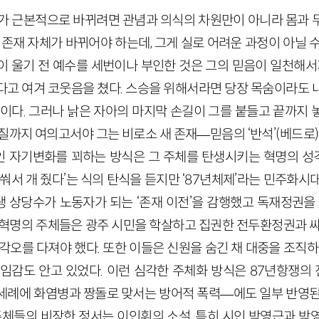
체가 근본적으로 바뀌려면 관념과 의식의 차원만이 아니라 몸과 
 존재 자체가 바뀌어야 하는데, 그게 실로 어려운 과정이 아닐 
이 울기 전 예수를 세번이나 부인한 것은 그의 믿음이 일천해서가
다고 여겨 코웃음을 쳤다. 스승을 위해서라면 당장 목숨이라도 
것이다. 그러나 낡은 자아의 마지막 손길이 그를 붙들고 끝까지 
질까지 여의고서야 그는 비로소 새 존재—믿음의 ‘반석’(베드로)
 자기변화를 꾀하는 방식은 그 주체를 탄생시키는 혁명의 성
죽 쒀서 개 줬다’는 식의 탄식을 듣지만 ‘87년체제’라는 민주화시
 상당수가 노동자가 되는 ‘존재 이전’을 감행했고 독재정권을
 혁명의 주체들은 광주 시민을 학살하고 집권한 전두환정권과 싸
각오를 다져야 했다. 또한 이들은 신원을 숨긴 채 대중을 조직하
책임감도 안고 있었다. 이런 심각한 주체화 방식은 87년항쟁
세례에 화염병과 짱돌로 맞서는 방어적 폭력—에도 일부 반영된
 주체들의 비장한 정서는 이인휘의 소설, 특히 시인 박영근과 박