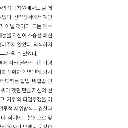
무의식의 차원에서도 갈 데
수 없다. 신약성서에서 예언
 아닐 것이다. 그는 예수
내놓을 자신이 스승을 배신
놓아주지 않았다. 의식하지
—가 될 수 있었다.
3
격에 따라 달라진다.
가령
대를 성취한 혁명인데, 당시
 타도하는 합법·비합법 민
워야 했던 만큼 자신의 신
고 ‘가투’와 파업투쟁을 이
의 전투적 시위방식—경찰과
다. 심지어는 분신으로 맞
영진 열사가 모델로 등장하