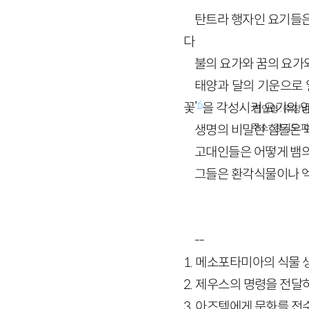
탄트라 행자인 요기들
다
불의 요가와 꿈의 요가와
태양과 달의 기운으로 
6
꽃’
을 각성시켜 요기의 
법인명 : ㈜창비
주소 : 경기도 파
생명의 비밀한 힘들은 
고대인들은 어떻게 뱀
그들은 환각식물이나 
--
1. 메소포타미아의 식물 
2. 제우스의 명령을 전
3. 아즈텍에게 문화를 전수