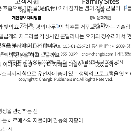
고객지원
Family Sites
4
은 호흡으로 미저골
(
尾低骨
)
아래 잠자는 뱀의 기운 쿤달리니
를
이용약관
창비
개인정보처리방침
창비문화재단
고객센터
클럽창비
5
 빛의 요가가 ‘생명의 나무’
인 척추를 거꾸로 올라가는 기술
일곱개의 차크라를 각성시킨 쿤달리니는 요기의 정수리에서 ‘
영혼을 불사에 이르게 합니다
ㅣ대표이사 : 염종선ㅣ사업자등록번호 : 105-81-63672ㅣ통신판매업 : 제 2009-
주시 회동길 184(문발동)ㅣ팩스 : 031-955-3399 ㅣ
cnc@changbi.com
ㅣ개인정보
왜 뱀의 형상을 하고 있을까요
대표전화 : 031-955-3333(월~금 10시~17시), 점심시간 11시 30분~13시
의 이미지와 형상으로부터 지혜를 이끌어낼 수 있었을까요
엑스터시의 힘으로 유전자에 숨어 있는 생명의 프로그램을 엿본
copyright © Changbi Publishers, inc. All Rights Reserved.
생성을 관장하는 신.
달하는 헤르메스의 지물이며 권능의 지팡이.
한 신.