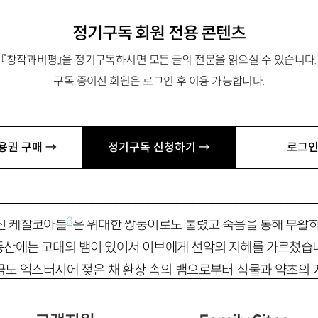
정기구독 회원 전용 콘텐츠
『창작과비평』을 정기구독하시면 모든 글의 전문을 읽으실 수 있습니다.
구독 중이신 회원은 로그인 후 이용 가능합니다.
생명나무와 뱀
용권 구매 →
정기구독 신청하기 →
로그인
놈은 뱀 두마리가 서로 몸을 꼬아서 올라간 쌍두사의 모습을 
1
章
)
에는 교접하는 쌍두사의 형상인 뱀신 닝기쉬즈다
가 있습니
2
두케우스
지팡이와 모세의 권능을 수행한 청동 뱀의 지팡이도 
3
신 케찰코아틀
은 위대한 쌍둥이로도 불렸고 죽음을 통해 부활
동산에는 고대의 뱀이 있어서 이브에게 선악의 지혜를 가르쳤습
도 엑스터시에 젖은 채 환상 속의 뱀으로부터 식물과 약초의