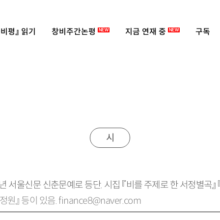
비평』 읽기
창비주간논평
지금 연재 중
구독
NEW
NEW
시
83년 서울신문 신춘문예로 등단. 시집 『비를 주제로 한 서정별곡』
』 등이 있음. finance8@naver.com