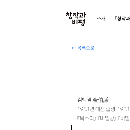
소개
『창작과
← 목록으로
김백겸
金伯謙
1953년 대전 출생. 19
『북소리』 『비밀방』 『비밀정원