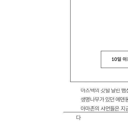
10일 이
유전자정보의 집합인 게
고대 수메르의 인장
(
印
헤르메스가 사용한 카
아즈텍의 깃털 달린 뱀
생명나무가 있던 에덴
아마존의 샤먼들은 지금
다