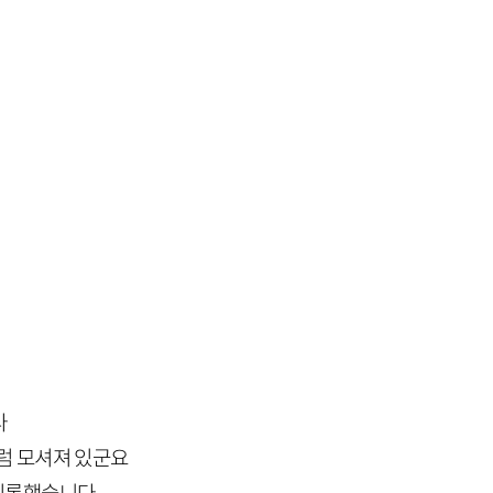
다
럼 모셔져 있군요