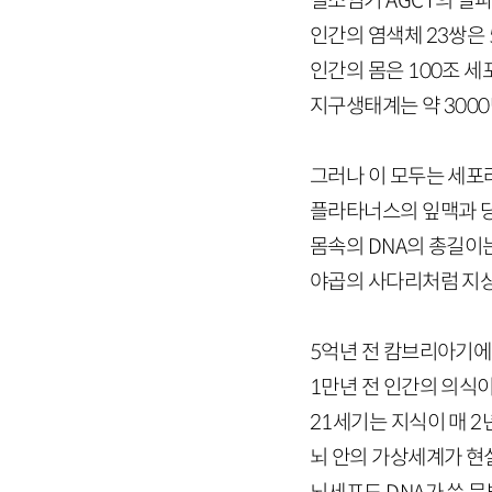
질소염기
AGCT
의 알
인간의 염색체
23
쌍은
인간의 몸은
100
조 세
지구생태계는 약
3000
그러나 이 모두는 세포
플라타너스의 잎맥과 당
몸속의
DNA
의 총길이
야곱의 사다리처럼 지상
5
억년 전 캄브리아기에
1
만년 전 인간의 의식
21
세기는 지식이 매
2
뇌 안의 가상세계가 현