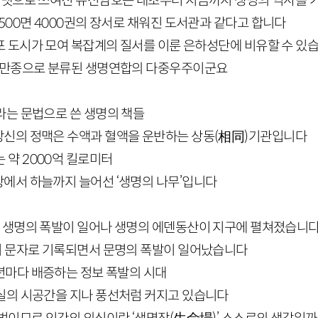
파벳으로 쓰여진 유전암호는 태초부터 지금까지 생명의 역사를
500
면
4000
권의 장서로 채워진 도서관과 같다고 합니다
포 도시가 모여 복잡계의 질서를 이룬 은하성단에 비유할 수 있
만종으로 분류된 생명연합의 다중우주이군요
라는 문법으로 쓴 생명의 책들
신의 정맥은 수액과 혈액을 운반하는 상동
(
相同
)
기관입니다
는 약
2000
억 킬로미터
에서 하늘까지 늘어선 ‘생명의 나무’입니다
 생명의 폭발이 일어나 생명의 에덴동산이 지구에 펼쳐졌습니
이 문자로 기록되면서 문명의 폭발이 일어났습니다
년마다 배증하는 정보 폭발의 시대
실의 시공간을 지나 풍선처럼 커지고 있습니다