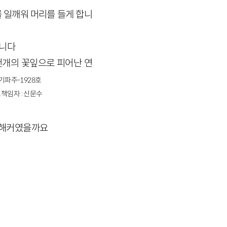
 일깨워 머리를 들게 합니
입니다
천개의 꽃잎으로 피어난 연
경기파주-1928호
책임자 : 신문수
 해커였을까요