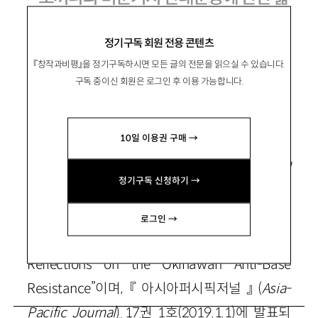
은 생각
정기구독 회원 전용 콘텐츠
『창작과비평』을 정기구독하시면 모든 글의 전문을 읽으실 수 있습니다.
구독 중이신 회원은 로그인 후 이용 가능합니다.
C. Douglas Lummis
C. 더글러스 러머스
오끼나와 국제대학 대학원 객원교수, 『아시아
10일 이용권 구매 →
퍼시픽저널』(
The Asia-Pacific Journal
) 편집자,
사회운동가. 저서 『급진적 민주주의』(
Radical
정기구독 신청하기 →
Democracy
) 등이 있음.
로그인 →
* 이 글의 원제는 “‘It Ain’t Over ’Till It’s Over’:
Reflections on the Okinawan Anti-Base
Resistance”이며, 『아시아퍼시픽저널』(
Asia-
Pacific Journal
) 17권 1호(2019.1.1)에 발표되