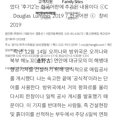
고객지원
Family Sites
었다. ‘후기2’는 한국어판에 추가된 내용이다. ⓒC
이용약관
창비
개인정보처리방침
창비문화재단
. Douglas Lummis 2019 / 한국어판 ⓒ 창비
고객센터
클럽창비
2019
법인명 : ㈜창비ㅣ대표이사 : 염종선ㅣ사업자등록번호 : 105-81-63672ㅣ통신판매업 : 제 2009-
경기파주-1928호
주소 : 경기도 파주시 회동길 184(문발동)ㅣ팩스 : 031-955-3399 ㅣ
cnc@changbi.com
ㅣ개인
정보책임자 : 신문수
작년 12월 14일 오끼나와 방위국은 오끼나와
대표전화 : 031-955-3333(월~금 10시~17시), 점심시간 11시 30분~13시
북부 헤노꼬(邊野古) 연안에 대규모의 미 해병대
copyright © Changbi Publishers, inc. All Rights Reserved.
항공기지를 건설하기 위해 공식적으로 매립공사
를 개시했다. 나는 숙고한 끝에 ‘공식적’이라는 단
어를 사용한다. 방위국에서 거의 팡파르를 울리
다시피 한참이나 일찍 공사 개시를 발표했기 때
문이다. 이 기지를 반대하는 사람들, 즉 건설현장
및 흙더미를 선적하는 부두에서 주당 6일씩 연좌