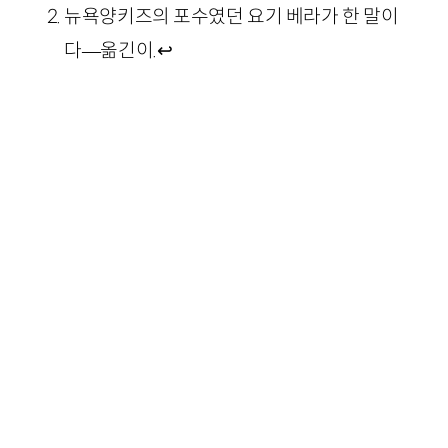
뉴욕양키즈의 포수였던 요기 베라가 한 말이
다—옮긴이.
↩