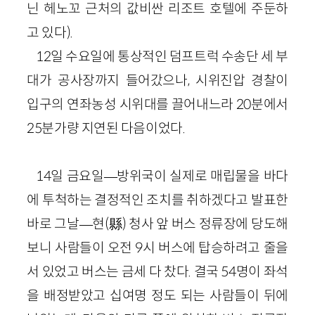
닌 헤노꼬 근처의 값비싼 리조트 호텔에 주둔하
고 있다).
12일 수요일에 통상적인 덤프트럭 수송단 세 부
대가 공사장까지 들어갔으나, 시위진압 경찰이
입구의 연좌농성 시위대를 끌어내느라 20분에서
25분가량 지연된 다음이었다.
14일 금요일—방위국이 실제로 매립물을 바다
에 투척하는 결정적인 조치를 취하겠다고 발표한
바로 그날—현(縣) 청사 앞 버스 정류장에 당도해
보니 사람들이 오전 9시 버스에 탑승하려고 줄을
서 있었고 버스는 금세 다 찼다. 결국 54명이 좌석
을 배정받았고 십여명 정도 되는 사람들이 뒤에