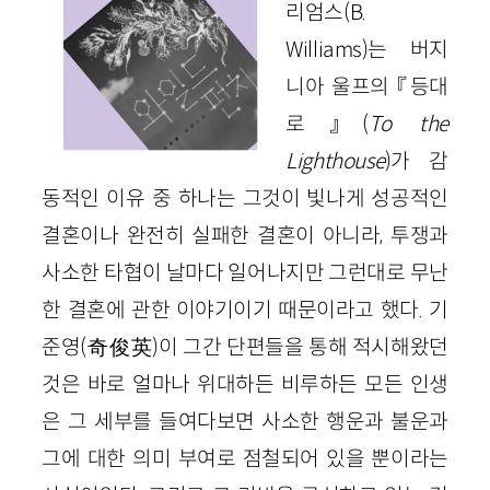
리엄스(
B
.
Williams
)는 버지
니아 울프의 『등대
로』(
To
the
Lighthouse
)가 감
동적인 이유 중 하나는 그것이 빛나게 성공적인
결혼이나 완전히 실패한 결혼이 아니라, 투쟁과
사소한 타협이 날마다 일어나지만 그런대로 무난
한 결혼에 관한 이야기이기 때문이라고 했다. 기
준영
(
奇俊英
)
이 그간 단편들을 통해 적시해왔던
것은 바로 얼마나 위대하든 비루하든 모든 인생
은 그 세부를 들여다보면 사소한 행운과 불운과
그에 대한 의미 부여로 점철되어 있을 뿐이라는