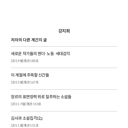
강지희
저자의 다른 계간지 글
새로운 작가들의 젠더·노동·세대감각
[2019 봄] 통권 183호
이 계절에 주목할 신간들
[2015 봄] 통권 167호
장르의 표면장력 위로 질주하는 소설들
[2011 가을] 통권 153호
김사과 소설집 『02』
[2011 봄] 통권 151호