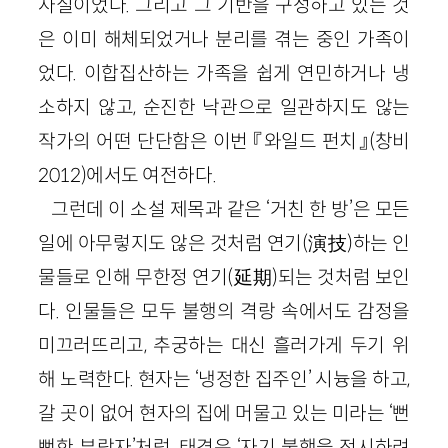
사실이었다. 그리고 그 기반을 구성하고 있는 것
은 이미 해체되었거나 분리를 겪는 중인 가족이
었다. 이합집산하는 가족을 쉽게 연민하거나 냉
소하지 않고, 순진한 낙관으로 일관하지도 않는
작가의 어떤 단단함은 이번 『와일드 펀치』
(창비
2012
)
에서도 여전하다.
그런데 이 소설 제목과 같은 ‘거친 한 방’은 모든
일에 아무렇지도 않은 것처럼 연기
(
演技
)
하는 인
물들로 인해 무한정 연기
(
延期
)
되는 것처럼 보인
다. 인물들은 모두 불행의 격랑 속에서도 감정을
미끄러뜨리고, 추궁하는 대신 흘러가게 두기 위
해 노력한다. 현자는 ‘냉정한 집주인’ 시늉을 하고,
갈 곳이 없어 현자의 집에 머물고 있는 미라는 ‘뻔
뻔한 부랑자’처럼, 태경은 ‘자기 불행을 전시하려