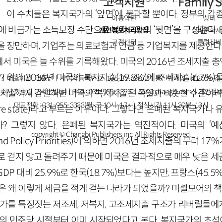
고객지원
Family S
이 수치들은 복지국가의 ‘앞면’에 불과할 뿐이다. 정부의 각
이용약관
창비
여에 버금가는 소득보장 수단으로 복지국가의 ‘뒷면’을 구성한다.
개인정보처리방침
창비문화재
고객센터
클럽창비
을 장만하며, 기업주는 의료보험과 연금 등 기업복지를 제공한다
 미국은 늘 수위를 기록해왔다. 미국의 2016년 조세지출 총액
? 위의 2016년 미국의 복지지출(19.3%)에 조세지출(6.7%
ㅣ대표이사 : 염종선ㅣ사업자등록번호 : 105-81-63672ㅣ통신판매업 : 제 2009-
주시 회동길 184(문발동)ㅣ팩스 : 031-955-3399 ㅣ
cnc@changbi.com
ㅣ개인정보
진 지출까지 감안하면 미국의 복지지출은 독일과 비슷한 수준이라는
대표전화 : 031-955-3333(월~금 10시~17시), 점심시간 11시 30분~13시
lfare state)라고 부르는 이유이다. 그렇다면 은폐된 복지국가나
? 그렇지 않다. 은폐된 복지국가는 역진적이다. 미국의 ‘
copyright © Changbi Publishers, inc. All Rights Reserved.
t and Policy Priorities)에 의하면 2016년 조세지출의 무려 
로 걷지 않고 돌려주기 때문에 미국은 결과적으로 매우 낮은 세금
 대비 25.9%로 한국(18.7%)보다는 높지만, 프랑스(45.5%)
은 왜 이렇게 세금을 적게 걷는 나라가 되었을까? 미셸모어의 책
가를 특징짓는 저조세, 저복지, 고조세지출 구조가 리버럴들에게
트의 민주당 시절부터 이미 시작되었다고 본다. 복지국가의 초석이