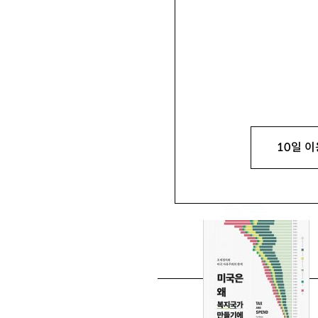
김영순
金榮順
서울과학기술대 교수 isola
10일 이