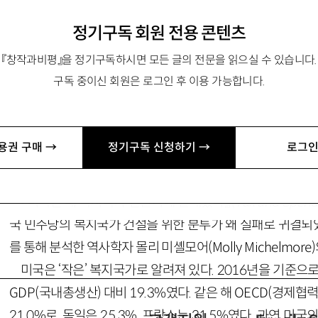
정기구독 회원 전용 콘텐츠
리버럴의 실패와 저조세 복지국가 미국
『창작과비평』을 정기구독하시면 모든 글의 전문을 읽으실 수 있습니다.
구독 중이신 회원은 로그인 후 이용 가능합니다.
@seoultech.ac.kr
용권 구매 →
정기구독 신청하기 →
로그인
『미국은 왜 복지국가 만들기에 실패했나』(
Tax and Spend
국 민주당의 복지국가 건설을 위한 분투가 왜 실패로 귀결
를 통해 분석한 역사학자 몰리 미셸모어(Molly Michelmore
미국은 ‘작은’ 복지국가로 알려져 있다. 2016년을 기준으
GDP(국내총생산) 대비 19.3%였다. 같은 해 OECD(경제
21.0%로, 독일은 25.3%, 프랑스는 31.5%였다. 과연 미