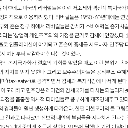
딜 이후에도 미국의 리버럴들은 이런 저조세와 역진적 복지국
 정치적으로 이용하려 했다. 리버럴들은 1950~60년대에는 연
정부와 존슨 정부 하에서 리버럴들은 감세가 소비여력을 증가시킬
라는 ‘상업적 케인즈주의’의 가정을 근거로 감세에 앞장섰다. 19
출로 인플레이션이 야기되고 존슨이 증세를 시도하자, 민주당 
‘복지’예산부터 삭감해야 한다는 것이었다.
의 복지국가화가 절호의 기회를 맞았을 때도 이런 분위기 속
의 지지를 얻지 못한다. 그리고 보수주의자들은 공적부조 수
마’(tax-eater)로 공격하면서 감세와 복지삭감에 나서게 된
혁명이 도래하고 민주당은 레이건의 감세국가를 다시는 되돌리지 
패 과정을 촘촘한 역사적 디테일들로 풍부하게 재조명해주고 있다
의 경과들이 훨씬 생생하게 다가온다. 한편 미셸모어의 큰 그림
 그 결과로 나타났던 진보적 대안의 부침들을 지나치게 간과한 점
1950년대 중반엔 소득세 상한이 91%에 달했다. 기업 이익에 