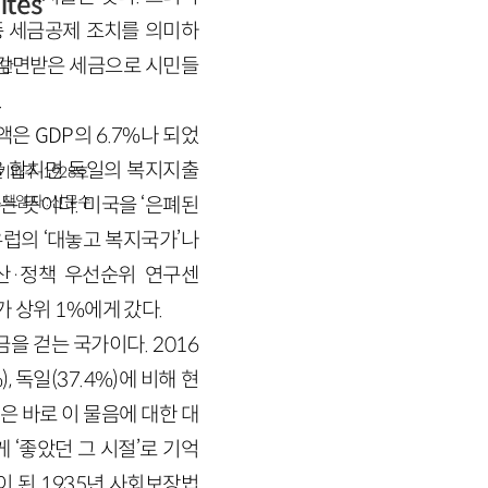
ites
종 세금공제 조치를 의미하
 감면받은 세금으로 시민들
단
.
은 GDP의 6.7%나 되었
)을 합치면 독일의 복지지출
경기파주-1928호
책임자 : 신문수
 뜻이다. 미국을 ‘은폐된
 유럽의 ‘대놓고 복지국가’나
예산·정책 우선순위 연구센
17%가 상위 1%에게 갔다.
을 걷는 국가이다. 2016
, 독일(37.4%)에 비해 현
은 바로 이 물음에 대한 대
 ‘좋았던 그 시절’로 기억
 된 1935년 사회보장법