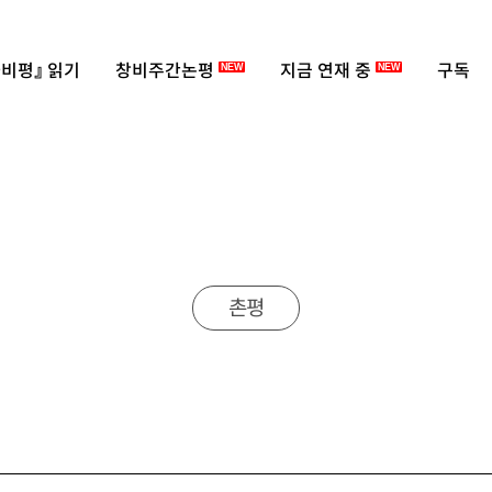
비평』 읽기
창비주간논평
지금 연재 중
구독
NEW
NEW
촌평
국가 만들기에 실패했나』, 페이퍼로드 2020