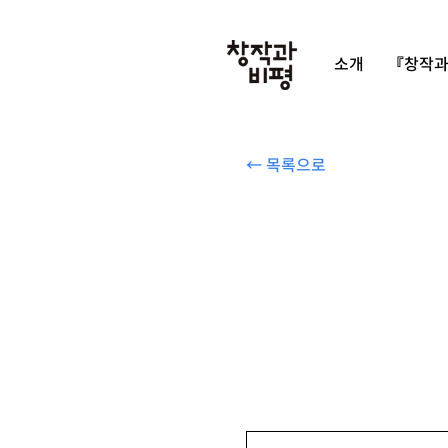
소개
『창작과
← 목록으로
몰리 미셸모어 『미국은 왜 복지