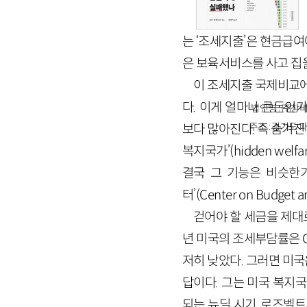
는 ‘조세지출’은 현금급
은 보육서비스를 사고 집
이 조세지출 국제비교에서
다. 이게 얼마나 큰돈인가
법인명 : ㈜창비
주소 : 경기도 파
보다 많아진다. 즉 숨겨
복지국가’(hidden we
결국 그 기능은 비슷한가
터’(Center on Budge
걷어야 할 세금을 제대
년 미국의 조세부담률은 GDP
저히 낮았다. 그러면 미국
답이다. 그는 미국 복지국
되는 뉴딜 시기, 로즈벨