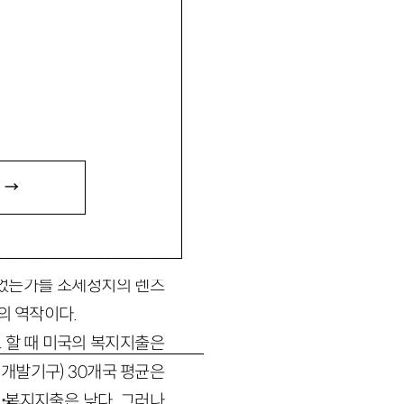
 →
, 2012, 강병익 옮김)는 미
되었는가를 조세정치의 렌즈
)의 역작이다.
로 할 때 미국의 복지지출은
협력개발기구) 30개국 평균은
국의 복지지출은 낮다. 그러나