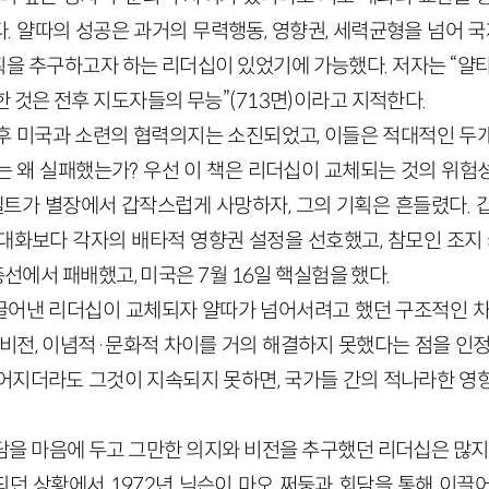
. 얄따의 성공은 과거의 무력행동, 영향권, 세력균형을 넘어
을 추구하고자 하는 리더십이 있었기에 가능했다. 저자는 “얄타
 것은 전후 지도자들의 무능”(713면)이라고 지적한다.
후 미국과 소련의 협력의지는 소진되었고, 이들은 적대적인 두
는 왜 실패했는가? 우선 이 책은 리더십이 교체되는 것의 위험
즈벨트가 별장에서 갑작스럽게 사망하자, 그의 기획은 흔들렸다.
화보다 각자의 배타적 영향권 설정을 선호했고, 참모인 조지 케넌(
총선에서 패배했고, 미국은 7월 16일 핵실험을 했다.
어낸 리더십이 교체되자 얄따가 넘어서려고 했던 구조적인 차
 비전, 이념적·문화적 차이를 거의 해결하지 못했다는 점을 인정
어지더라도 그것이 지속되지 못하면, 국가들 간의 적나라한 영
담을 마음에 두고 그만한 의지와 비전을 추구했던 리더십은 많지 
던 상황에서 1972년 닉슨이 마오 쩌둥과 회담을 통해 이끌