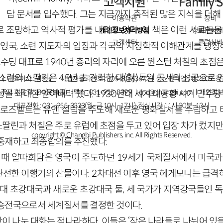
고객지원
Family S
담 문서를 입수했다. 그는 지금까지 축적된 많은 지식을 더해
이용약관
창비
 조망하고 역사적 평가를 내리고 있다. 이 책은 이런 사료들을 
개인정보처리방침
창비문화재
고객센터
클럽창비
, 영국, 소련 지도자의 입장과 각국의 지정학적 이해관계를 냉
보수당 대표로 1940년 총리의 자리에 오른 윈스턴 처칠의 초점
소련의 스딸린은 45년 초 강력한 대(對)독일 공세의 성공으로 
ㅣ대표이사 : 염종선ㅣ사업자등록번호 : 105-81-63672ㅣ통신판매업 : 제 2009-
주시 회동길 184(문발동)ㅣ팩스 : 031-955-3399 ㅣ
cnc@changbi.com
ㅣ개인정보
을 최대한 얻어내려 했다. 1930년대 세계 대공황 시기 민주
대표전화 : 031-955-3333(월~금 10시~17시), 점심시간 11시 30분~13시
 로즈벨트는 유엔 설립을 주도해 새로운 평화질서를 수립하고
 스딸린과 처칠은 주로 유럽에 초점을 두고 있어 입장 차가 컸지만
copyright © Changbi Publishers, inc. All Rights Reserved.
중재하고 최종합의를 추진했다.
 때 얄따회담은 영국이 주도하던 19세기 국제질서에서 미국과
전한 이행기의 산물이다. 2차대전 이후 영국 헤게모니는 급격
대 초강대국과 새로운 초강대국 둘, 세 국가가 지역강국들인 독
승전국으로서 세계질서를 결정한 것이다.
이 나눈 대화는 적나라하다. 이들은 ‘작은 나라들로 나뉘어 있을