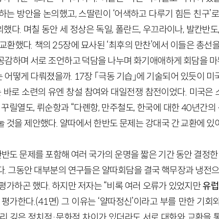
해체하는 방안을 논의했고, 스딸린이 ‘어색하고 다루기 힘든 친구’
다. 며칠 동안 세 정상은 독일, 폴란드, 우끄라이나, 발칸반도
교환했다. 책의 25장에 묘사된 ‘최후의 만찬’에서 이들은 총선
공감하며 서로 조언하고 덕담을 나누며 화기애애하게 회담을 마
 어떻게 다뤄졌을까. 17장 「극동 기습」에 기술되어 있듯이 미
지는 바로 소련의 유엔 창설 참여와 대일전쟁 참전이었다. 미국은
 꾸릴열도, 뤼순항과 “다롄항, 만주철도, 한국에 대한 40년간의 
눌 것을 제안했다. 얄따에서 한반도 문제는 강대국 간 교환에 있
반도 문제를 포함해 여러 국가의 운명을 짧은 기간 동안 결정한 
다. 그동안 대부분의 연구들은 얄따회담을 결국 핵무장과 냉전으
평가하곤 했다. 하지만 저자는 “비록 여러 오류가 있었지만
유럽
 평가한다.(41면) 그 이유는 ‘얄따정신’이라고 부를 만한 기
뿌리 깊은 정치적·문화적 차이가 있더라도 서로 대화와 교환을 