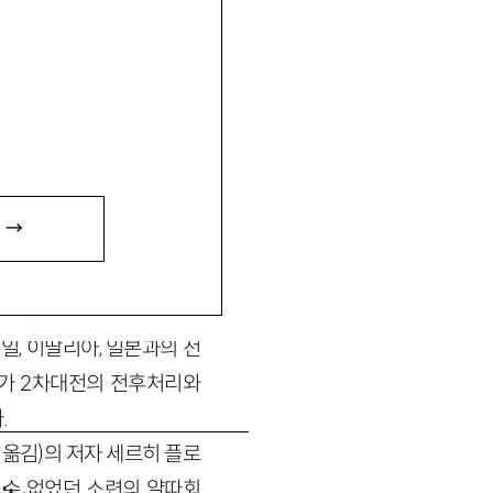
점
 →
지 얄따에서 미국, 영국, 소
일, 이딸리아, 일본과의 전
가 2차대전의 전후처리와
.
철 옮김)의 저자 세르히 플로
근할 수 없었던 소련의 얄따회