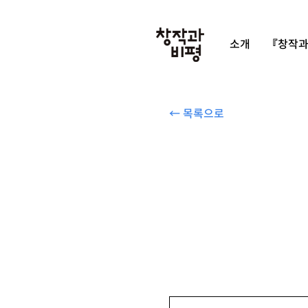
소개
『창작과
← 목록으로
세르히 플로히 『얄타』, 역사비평