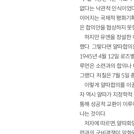
없다는 낙관적 인식이었다
이어지는 국제적 평화기획
은 합의안을 협상하지 못한
하지만 유엔을 창설한 
했다. 그렇다면 얄따합의
1945년 4월 12일 로
루먼은 소련과의 합의나 대
그랬다. 처칠은 7월 5일 
이렇게 얄따합의를 이끌
자 역시 얄따가 지정학적
통해 성공적 교환이 이루
나는 것이다.
저자에 따르면, 얄따회
련과의 군비경쟁이 악화되