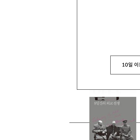
김학재
金學載
서울대 통일평화연구원 HK
10일 이