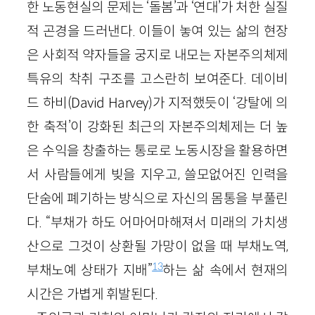
한 노동현실의 문제는 ‘돌봄’과 ‘연대’가 처한 실질
적 곤경을 드러낸다. 이들이 놓여 있는 삶의 현장
은 사회적 약자들을 궁지로 내모는 자본주의체제
특유의 착취 구조를 고스란히 보여준다. 데이비
드 하비(David Harvey)가 지적했듯이 ‘강탈에 의
한 축적’이 강화된 최근의 자본주의체제는 더 높
은 수익을 창출하는 통로로 노동시장을 활용하면
서 사람들에게 빚을 지우고, 쓸모없어진 인력을
단숨에 폐기하는 방식으로 자신의 몸통을 부풀린
다. “부채가 하도 어마어마해져서 미래의 가치생
산으로 그것이 상환될 가망이 없을 때 부채노역,
13
부채노예 상태가 지배”
하는 삶 속에서 현재의
시간은 가볍게 휘발된다.