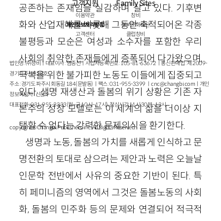
고객지원
Family Sites
공존하는 존재임을 실감하며 살고 있다. 기후변
이용약관
창비
화와 산업재해를 비롯해 그동안 축적되어온 각종
개인정보처리방침
창비문화재단
고객센터
클럽창비
불평등과 모순은 여성과 소수자를 포함한 우리
사회의 취약한 존재들에게 증폭되어 다가왔으며,
법인명 : ㈜창비ㅣ대표이사 : 염종선ㅣ사업자등록번호 : 105-81-63672ㅣ통신판매업 : 제 2009-
극복을 위한 불가피한 노동도 이들에게 집중되고
경기파주-1928호
주소 : 경기도 파주시 회동길 184(문발동)ㅣ팩스 : 031-955-3399 ㅣ
cnc@changbi.com
ㅣ개인
있다. 생명 재생산과 돌봄의 위기 상황은 기존 자
정보책임자 : 신문수
대표전화 : 031-955-3333(월~금 10시~17시), 점심시간 11시 30분~13시
본주의 성장 모델로는 이 세계의 삶을 더이상 지
탱할 수 없다는 강력한 문제의식을 환기한다.
copyright © Changbi Publishers, inc. All Rights Reserved.
생명과 노동, 돌봄의 가치를 새롭게 인식하고 문
명전환의 토대로 삼으려는 제안과 노력은 오늘날
인문학 전반에서 사유의 중요한 기반이 된다. 특
히 페미니즘의 영역에서 그것은 돌봄노동의 사회
화, 돌봄의 민주화 등의 문제와 연결되어 적극적