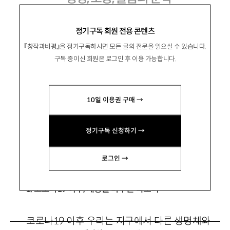
공선옥 권여선 조해진 작품을 중심으로
정기구독 회원 전용 콘텐츠
『창작과비평』을 정기구독하시면 모든 글의 전문을 읽으실 수 있습니다.
구독 중이신 회원은 로그인 후 이용 가능합니다.
白智延
백지연
10일 이용권 구매 →
문학평론가. 평론집 『미로 속을 질주하는 문학』
『사소한 이야기의 자유』 등이 있음.
정기구독 신청하기 →
cyndi89@naver.com
로그인 →
1. 코로나19 이후, 세상을 바꾸는 목소리
코로나19 이후 우리는 지구에서 다른 생명체와