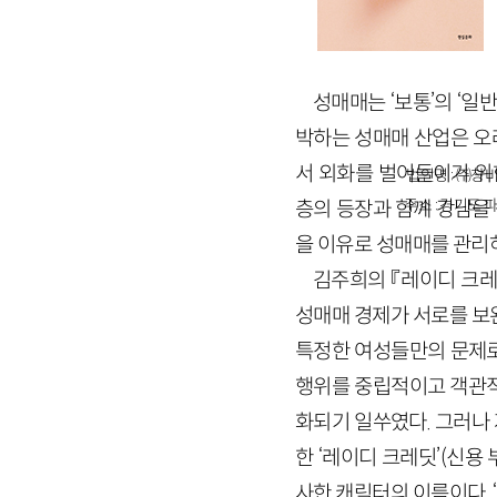
성매매는 ‘보통’의 ‘일
박하는 성매매 산업은 오
서 외화를 벌어들이기 위
법인명 : ㈜창비
주소 : 경기도 파
층의 등장과 함께 강남을
을 이유로 성매매를 관리
김주희의 『레이디 크레
성매매 경제가 서로를 보
특정한 여성들만의 문제로 
행위를 중립적이고 객관적
화되기 일쑤였다. 그러나
한 ‘레이디 크레딧’(신용
사한 캐릭터의 이름이다.