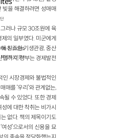
ites
만 빚을 해결하려면 성매매
단
 그러나 규모 30조원에 육
경제의 일부였다. 미군에게
해 창조한 기생관광, 중산
경기파주-1928호
책임자 : 신문수
산업까지, 정부는 경제발전
합법적인 시장경제와 불법적인
매를 ‘우리’와 관계없는,
속될 수 있었다. 또한 경제
여성에 대한 착취는 비가시
는 없다. 책의 제목이기도
 ‘여성’으로서의 신용을 묘
여성의 종속을 정당화했는지