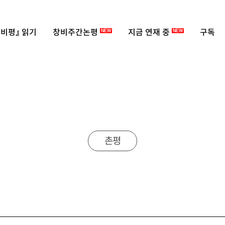
비평』 읽기
창비주간논평
지금 연재 중
구독
NEW
NEW
촌평
화 2020