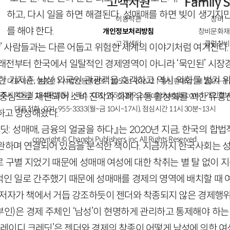
고객지원
Family S
하고, 다시 일을 하면 해결된다. 성매매를 하면 빚이 생기지
이용약관
창비
를 해야 한다.
개인정보처리방침
창비문화재
고객센터
클럽창비
반’ 사람들과는 다른 어둡고 위험한 세계의 이야기처럼 여겨진다.
래전부터 한국에서 일탈적인 경제영역이 아니라 ‘묵인된’ 시장
한 기지촌, 남성 외국인 관광객을 호객하고 역시 외화를 벌기 위
ㅣ대표이사 : 염종선ㅣ사업자등록번호 : 105-81-63672ㅣ통신판매업 : 제 2009-
주시 회동길 184(문발동)ㅣ팩스 : 031-955-3399 ㅣ
cnc@changbi.com
ㅣ개인정보
 중심으로 재편되어 소비 진작과 화폐 유통 활성화를 꾀한 유흥
대표전화 : 031-955-3333(월~금 10시~17시), 점심시간 11시 30분~13시
하고 양성해왔다.
딧: 성매매, 금융의 얼굴을 하다』는 2020년 지금, 한국의 
copyright © Changbi Publishers, inc. All Rights Reserved.
완하며 연결되어 있음을 분석한 책이다. 지금까지 한국사회는 성매
구별 지었기 때문에 성매매 여성에 대한 착취는 별 탈 없이 지
인 일로 간주했기 때문에 성매매를 경제의 영역에 배치할 때 
 저자가 책에서 거듭 강조하듯이 젠더와 착종되지 않은 경제행위
 부인)은 경제 주체인 ‘남성’이 현명하게 관리하고 통제해야 하는
 ‘레이디 크레딧’은 젠더와 경제의 착종이 어떻게 남성에 의한 