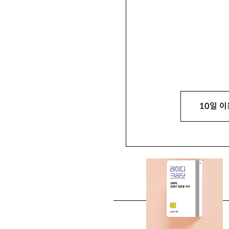
황유나
반성매매인권행동 이룸 활
10일 이