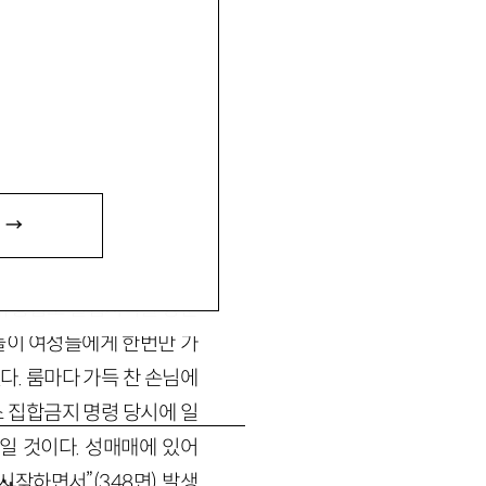
 →
 유흥업소 밀집지역을 방문
들이 여성들에게 한번만 가
. 룸마다 가득 찬 손님에
 집합금지 명령 당시에 일
일 것이다. 성매매에 있어
시작하면서”(348면) 발생