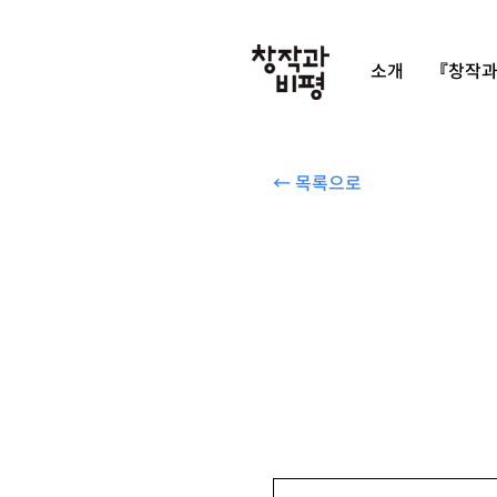
소개
『창작과
← 목록으로
김주희 『레이디 크레딧』, 현실문