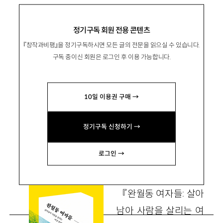
정경숙 『완월동 여자들』, 산지니 2020
정기구독 회원 전용 콘텐츠
『창작과비평』을 정기구독하시면 모든 글의 전문을 읽으실 수 있습니다.
‘완월동’에서 ‘여자들’로서 연대하기
구독 중이신 회원은 로그인 후 이용 가능합니다.
10일 이용권 구매 →
卞禎希
변정희
(사)여성인권지원센터‘살림’ 상임대표
정기구독 신청하기 →
2012fellowship@gmail.com
로그인 →
『완월동 여자들: 살아
남아 사람을 살리는 여