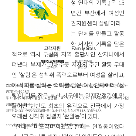
성 연대의 기록』은 15
년간 부산에서 여성인
권지원센터‘살림’이라
는 단체를 만들고 활동
한 저자의 기록을 담은
고객지원
Family Sites
책으로 역시 부산의 지역 출판사인 산지니에서
이용약관
창비
개인정보처리방침
창비문화재단
펴냈다. 부제가 말해주듯 저자의 주된 활동 무대
고객센터
클럽창비
인 ‘살림’은 성착취 폭력으로부터 여성을 살리고,
이 사회를 살리는 의미를 담은 여성단체이다. ‘살
법인명 : ㈜창비ㅣ대표이사 : 염종선ㅣ사업자등록번호 : 105-81-63672ㅣ통신판매업 : 제 2009-
경기파주-1928호
림’이 터를 잡은 부산 서구에는 일제강점기에 만
주소 : 경기도 파주시 회동길 184(문발동)ㅣ팩스 : 031-955-3399 ㅣ
cnc@changbi.com
ㅣ개인
정보책임자 : 신문수
들어진 한반도 최초의 유곽으로 전국에서 가장
대표전화 : 031-955-3333(월~금 10시~17시), 점심시간 11시 30분~13시
오래된 성착취 집결지 ‘완월동’이 있다.
copyright © Changbi Publishers, inc. All Rights Reserved.
한때는 미도리마찌였고, 한때는 완월동이었다