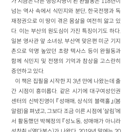
가 지금은 다른 행정지명이 된 완월동은 118년이
넘는 역사 속에서 식민지와 분단, 한국전쟁과 독
재정권으로 이 땅이 겪은 몸살을 여전히 앓고 있
다. 이는 부산의 원도심이 가진 특징이기도 하다.
일본 영사관 앞 소녀상, 부산역 맞은편 미군 기지
촌으로 악명 높았던 초량 텍사스 등이 완월동과
함께 식민지 및 전쟁의 기억과 참상을 고스란히
증언하고 있다.
이 책은 집필을 시작한 지 3년 만에 나왔는데 출
간 시점이 흥미롭다. 같은 시기에 대구여성인권
센터의 신박진영이 『성매매, 상식의 블랙홀』(봄
알람)을 펴냈고, 그보다 조금 이른 시점에 ‘살림’에
서 활동했던 박혜정의 『성노동, 성매매가 아니라
성착취』(열다북스)가 나왔다. 2019년 말에는 20