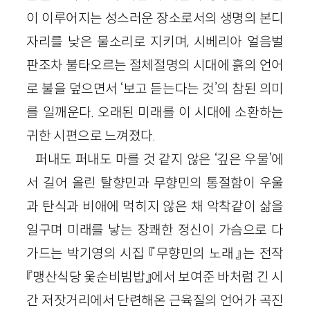
이 이루어지는 성스러운 장소로서의 생명의 본디
자리를 낮은 물소리로 지키며, 시베리아 얼음벌
판조차 불타오르는 절체절명의 시대에 흙의 언어
로 불을 덮으면서 ‘보고 듣는다는 것’의 참된 의미
를 일깨운다. 오래된 미래를 이 시대에 소환하는
귀한 시편으로 느껴졌다.
퍼내도 퍼내도 마를 것 같지 않은 ‘깊은 우물’에
서 길어 올린 탈향민과 무향민의 통절함이 우울
과 탄식과 비애에 먹히지 않은 채 악착같이 삶을
일구며 미래를 낳는 장쾌한 정신이 가슴으로 다
가드는 박기영의 시집 『무향민의 노래』는 전작
『맹산식당 옻순비빔밥』에서 보여준 바처럼 긴 시
간 저잣거리에서 단련해온 근육질의 언어가 곡진