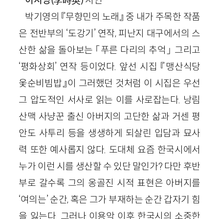
이시영(李時英)
시인
박기영의 『무향민의 노래』 중 내가 주목한 작품
은 전반부의 ‘도강기’ 연작, 피난지 대구에서의 스
산한 삶을 돌아보는 「푸른 다리의 추억」 그리고
‘평화상회’ 연작 등이었다. 앞선 시집 『맹산식당
옻순비빔밥』이 그러했던 것처럼 이 시집은 우선
그 압도적인 서사로 읽는 이를 사로잡는다. 낭림
산맥 사냥꾼 출신 아버지의 고단한 삶과 거센 평
안도 사투리 등을 생생하게 되살린 입담과 묘사
력 또한 예사롭지 않다. 도대체 요즘 한국시에서
누가 이런 시를 생산할 수 있단 말인가? 다만 후반
부로 갈수록 그의 옹골진 시적 표현은 아버지를
‘여의는’ 순간, 혹은 그가 부재하는 순간 갑자기 힘
을 잃는다. 그러나 이용악 이후 한국시의 소중한