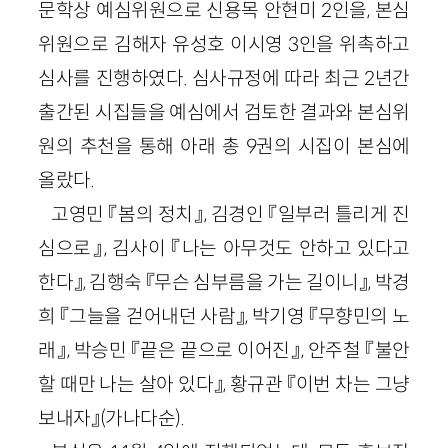
문학상 예심위원으로 신용목 안현미 2인을, 본심
위원으로 김해자 유성호 이시영 3인을 위촉하고
심사를 진행하였다. 심사규정에 따라 최근 2년간
출간된 시집들을 예심에서 검토한 결과와 본심위
원의 추천을 통해 아래 총 9권의 시집이 본심에
올랐다.
고영민 『봄의 정치』, 김경인 『일부러 틀리게 진
심으로』, 김사이 『나는 아무것도 안하고 있다고
한다』, 김행숙 『무슨 심부름을 가는 길이니』, 박경
희 『그늘을 걷어내던 사람』, 박기영 『무향민의 노
래』, 박승민 『끝은 끝으로 이어진』, 안주철 『불안
할 때만 나는 살아 있다』, 황규관 『이번 차는 그냥
보내자』(가나다순).