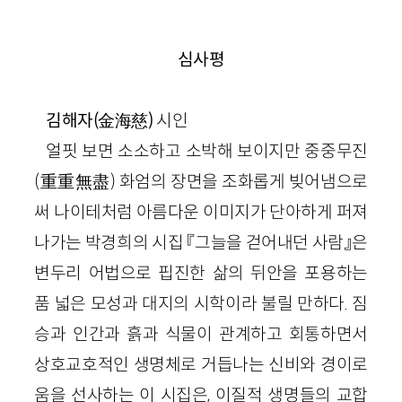
심사평
김해자(金海慈)
시인
얼핏 보면 소소하고 소박해 보이지만 중중무진
(重重無盡) 화엄의 장면을 조화롭게 빚어냄으로
써 나이테처럼 아름다운 이미지가 단아하게 퍼져
나가는 박경희의 시집 『그늘을 걷어내던 사람』은
변두리 어법으로 핍진한 삶의 뒤안을 포용하는
품 넓은 모성과 대지의 시학이라 불릴 만하다. 짐
승과 인간과 흙과 식물이 관계하고 회통하면서
상호교호적인 생명체로 거듭나는 신비와 경이로
움을 선사하는 이 시집은, 이질적 생명들의 교합