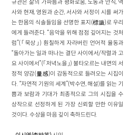
규관은 삶의 가파름과 평화로움, 노동과 안식, 역
사와 현재, 영원과 순간, 서사와 서정이 시를 써가
는 한몸의 식솔들임을 선명한 표지(標識)로 우리
에게 들려준다. “음악을 위해 점점 깊어지는 것처
럼”(「묵상」) 훤칠하게 자라버린 언어적 율동과
“돌아가는 일과 떠나는 결단 사이에서/작렬과 고
요 사이에서”(「저녁노을」) 불타오르는 내면의 서
정적 양감(量感)이 감동적으로 들려오는 시집이
다. “자연적 기원의 세계”(박수연, 해설)를 읽는 기
쁨과 보람과 기대가 최종적으로 그의 시집을 수
상작으로 선정하게 된 가장 신뢰할 만한 이유일
것이다. 수상을 마음 깊이 축하드린다.