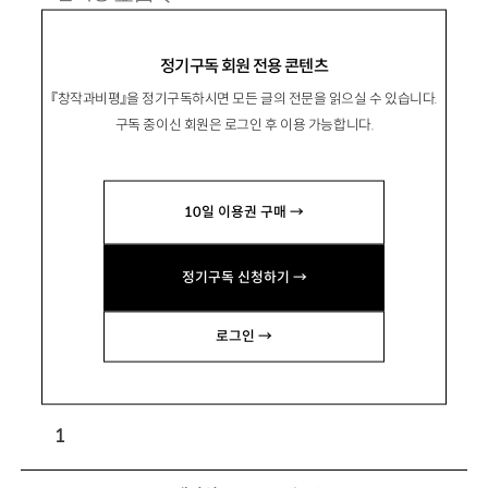
1971년 서울 출생. 2007년 창비청소년문학상
정기구독 회원 전용 콘텐츠
을 받으며 작품 활동 시작. 소설집 『샹들리에』, 장
『창작과비평』을 정기구독하시면 모든 글의 전문을 읽으실 수 있습니다.
편소설 『완득이』 『우아한 거짓말』 『가시고백』
구독 중이신 회원은 로그인 후 이용 가능합니다.
『너를 봤어』 『트렁크』 『일주일』 등이 있음.
10일 이용권 구매 →
정기구독 신청하기 →
기술자들
로그인 →
1