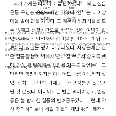
고객지원
Family Sites
최가 가게를 떠나기 보름 전이었다. 그의 관심은
이용약관
창비
온통 구인승 승합차에만 있었다. 인부는 더이상
개인정보처리방침
창비문화재단
고객센터
클럽창비
태울 일이 없을 거였다. 그 때문에 뒷좌석들을 모
두 없애고 생활공간으로 바꾸는 것에 여념이 없
법인명 : ㈜창비ㅣ대표이사 : 염종선ㅣ사업자등록번호 : 105-81-63672ㅣ통신판매업 : 제 2009-
었다. 바닥은 단열재와 합판을 판판하게 깐 뒤 마
경기파주-1928호
주소 : 경기도 파주시 회동길 184(문발동)ㅣ팩스 : 031-955-3399 ㅣ
cnc@changbi.com
ㅣ개인
루무늬 장판을 덮어 마무리했다. 차창들에는 짙
정보책임자 : 신문수
대표전화 : 031-955-3333(월~금 10시~17시), 점심시간 11시 30분~13시
은 필름을 붙여 밖에서 안이 잘 보이지 않도록 했
다. 창이 큰 뒤쪽에는 차량용 커튼도 달았는데, 그
copyright © Changbi Publishers, inc. All Rights Reserved.
만하면 캠핑카까지는 아니어도 나름 아늑하지 싶
었다. 최는 간단한 가재도구와 연장통만 있으면
될 것 같았다. 어디에서든 밥은 먹어야겠고, 연장
통은 늘 함께한 일종의 반려공구였다. 그런데 막
상 정리하다보니 챙길 것들이 제법 됐다. 쾌적하