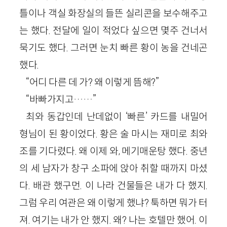
틀이나 객실 화장실의 들뜬 실리콘을 보수해주고
는 했다. 전달에 일이 적었다 싶으면 몇주 건너서
묵기도 했다. 그러면 눈치 빠른 황이 농을 건네곤
했다.
“어디 다른 데 가? 왜 이렇게 뜸해?”
“바빠가지고……”
최와 동갑인데 난데없이 ‘빠른’ 카드를 내밀어
형님이 된 황이었다. 황은 술 마시는 재미로 최와
조를 기다렸다. 왜 이제 와, 메기매운탕 했다. 중년
의 세 남자가 창구 소파에 앉아 취할 때까지 마셨
다. 배관 했구먼. 이 나라 건물들은 내가 다 했지.
그럼 우리 여관은 왜 이렇게 했냐? 툭하면 뭐가 터
져. 여기는 내가 안 했지. 왜? 나는 호텔만 했어. 이