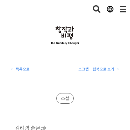
← 목록으로
스크랩
웹북으로 보기 →
소설
金呂玲
김려령