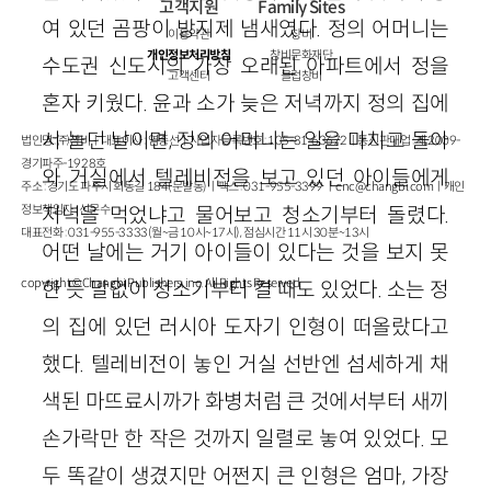
고객지원
Family Sites
여 있던 곰팡이 방지제 냄새였다. 정의 어머니는
이용약관
창비
개인정보처리방침
창비문화재단
수도권 신도시의 가장 오래된 아파트에서 정을
고객센터
클럽창비
혼자 키웠다. 윤과 소가 늦은 저녁까지 정의 집에
서 놀던 날이면, 정의 어머니는 일을 마치고 돌아
법인명 : ㈜창비ㅣ대표이사 : 염종선ㅣ사업자등록번호 : 105-81-63672ㅣ통신판매업 : 제 2009-
경기파주-1928호
와 거실에서 텔레비전을 보고 있던 아이들에게
주소 : 경기도 파주시 회동길 184(문발동)ㅣ팩스 : 031-955-3399 ㅣ
cnc@changbi.com
ㅣ개인
정보책임자 : 신문수
저녁을 먹었냐고 물어보고 청소기부터 돌렸다.
대표전화 : 031-955-3333(월~금 10시~17시), 점심시간 11시 30분~13시
어떤 날에는 거기 아이들이 있다는 것을 보지 못
copyright © Changbi Publishers, inc. All Rights Reserved.
한 듯 말없이 청소기부터 켤 때도 있었다. 소는 정
의 집에 있던 러시아 도자기 인형이 떠올랐다고
했다. 텔레비전이 놓인 거실 선반엔 섬세하게 채
색된 마뜨료시까가 화병처럼 큰 것에서부터 새끼
손가락만 한 작은 것까지 일렬로 놓여 있었다. 모
두 똑같이 생겼지만 어쩐지 큰 인형은 엄마, 가장