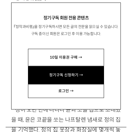
1989년 경기 광명 출생. 한신대 문예창작과 졸
정기구독 회원 전용 콘텐츠
업. 동국대 대학원 소설 전공 수료.
『창작과비평』을 정기구독하시면 모든 글의 전문을 읽으실 수 있습니다.
eve_adam@naver.com
구독 중이신 회원은 로그인 후 이용 가능합니다.
10일 이용권 구매 →
정기구독 신청하기 →
윤 소 정
로그인 →
정이 오년 만에 나타나 윤과 소를 집으로 초대했
을 때, 윤은 코끝을 쏘는 나프탈렌 냄새로 정의 집
을 기억했다. 정의 집 옷장과 화장실에 몇개씩 놓