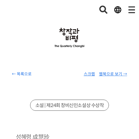
← 목록으로
스크랩
웹북으로 보기 →
소설 | 제24회 창비신인소설상 수상작
成慧玲
성혜령