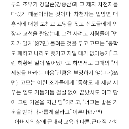
부와 조부가 강일순(강증산)과 그 제자 차천자를
따랐기 때문이라는 것이다. 차천자는 입암면 대
흥리에 대형 보천교 교당을 짓고 신도들에게 인
장과 교첩을 팔았는데, 그걸 사려고 사람들이 “먼
지가 일게”(87면) 몰려든 것을 두고 고모는 “동학
도 패허고 나라도 뺏기고 지댈 데가 없어농게” 그
런 허황된 일이 일어났다고 하면서도 그때의 “새
세상을 바라는 마음”만큼은 부정하지 않는다(86
면). 고모는 어린 조카들에게 “동학도 새 세상 세
우는 일도 거듭거듭 결실 없이 끝났시도 여그 땅
이 그런 기운을 지닌 땅”이라고, “너그는 좋은 기
운을 받아 다사롭게 살라고” 이른다(87면).
아버지의 삶에 근대식 교육과 다른, 근대적 가치