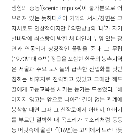
생함의 충동’(scenic impulse)이 불가분으로 어
3
우러져 있는 듯하다.
이 기억의 서사/장면은 그
자체로도 인상적이지만 『외딴방』의 ‘나’가 자기
발바닥에 쇠스랑이 박힌 채 태연히 누워 있는 장
면과 연동되어 상징적인 울림을 준다. 그 무렵
(1970년대 후반) 정읍을 포함한 한국의 농촌지역
은 서울과 주요 도시들의 급속한 산업화를 뒷받
침하는 배후지로 전락하고 있었고 그때만 해도
딸에게 고등교육을 시키는 농가는 드물었다. “헤
어지지 않고는 앞으로 나아갈 길이 없는 관계에
봉착할 때면 그때 그 신작로에서 아버지, 아버지
를 부르던 절박한 내 목소리가 북소리처럼 둥둥
둥 머릿속에 울린다”(16면)는 고백에서 드러나듯