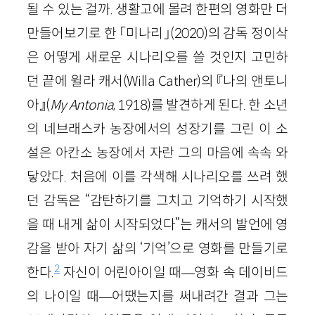
될 수 있는 걸까. 생활고에 몰려 한편의 영화만 더
만들어보기로 한 「미나리」(2020)의 감독 정이삭
은 어떻게 새로운 시나리오를 쓸 것인지 고민하
던 끝에 윌라 캐서(Willa Cather)의 『나의 앤토니
아』(
My Antonia
, 1918)를 발견하게 된다. 한 소년
의 네브래스카 농장에서의 성장기를 그린 이 소
설은 아칸소 농장에서 자란 그의 마음에 속속 와
닿았다. 처음에 이를 각색해 시나리오를 쓰려 했
던 감독은 “감탄하기를 그치고 기억하기 시작했
을 때 내게 삶이 시작되었다”는 캐서의 발언에 영
감을 받아 자기 삶의 ‘기억’으로 영화를 만들기로
2
한다.
자신이 어린아이일 때—영화 속 데이비드
의 나이일 때—어땠는지를 써내려간 결과 그는