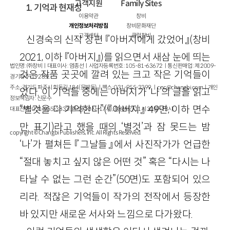
고객지원
Family Sites
1. 기억과 현재성
이용약관
창비
개인정보처리방침
창비문화재단
고객센터
클럽창비
신경숙의 신작 장편 『아버지에게 갔었어』(창비
2021, 이하 『아버지』)를 읽으면서 새삼 눈에 띄는
법인명 : ㈜창비ㅣ대표이사 : 염종선ㅣ사업자등록번호 : 105-81-63672ㅣ통신판매업 : 제 2009-
것은 작품 곳곳에 깔려 있는 크고 작은 기억들이
경기파주-1928호
주소 : 경기도 파주시 회동길 184(문발동)ㅣ팩스 : 031-955-3399 ㅣ
cnc@changbi.com
ㅣ개인
었다. 이 기억들 중에는 아버지가 ‘나’의 글을 읽고
정보책임자 : 신문수
“별것을 다 기억한다”(『아버지』 49면, 이하 면수
대표전화 : 031-955-3333(월~금 10시~17시), 점심시간 11시 30분~13시
만 표기)라고 했을 때의 ‘별것’과 잠 못드는 밤
copyright © Changbi Publishers, inc. All Rights Reserved.
‘나’가 펼쳐든 『그날들』에서 사진작가가 언급한
“절대 놓치고 싶지 않은 어떤 것” 혹은 “다시는 나
타날 수 없는 그런 순간”(50면)도 포함되어 있으
리라. 적잖은 기억들이 작가의 전작에서 등장한
바 있지만 새로운 서사와 느낌으로 다가왔다.