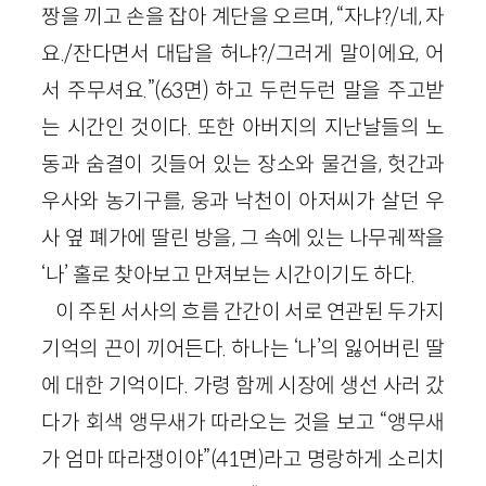
짱을 끼고 손을 잡아 계단을 오르며, “자냐?/네, 자
요./잔다면서 대답을 허냐?/그러게 말이에요, 어
서 주무셔요.”(63면) 하고 두런두런 말을 주고받
는 시간인 것이다. 또한 아버지의 지난날들의 노
동과 숨결이 깃들어 있는 장소와 물건을, 헛간과
우사와 농기구를, 웅과 낙천이 아저씨가 살던 우
사 옆 폐가에 딸린 방을, 그 속에 있는 나무궤짝을
‘나’ 홀로 찾아보고 만져보는 시간이기도 하다.
이 주된 서사의 흐름 간간이 서로 연관된 두가지
기억의 끈이 끼어든다. 하나는 ‘나’의 잃어버린 딸
에 대한 기억이다. 가령 함께 시장에 생선 사러 갔
다가 회색 앵무새가 따라오는 것을 보고 “앵무새
가 엄마 따라쟁이야”(41면)라고 명랑하게 소리치