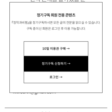
기억과 현재성의 예술로서 『아버지에게 갔
정기구독 회원 전용 콘텐츠
었어』
『창작과비평』을 정기구독하시면 모든 글의 전문을 읽으실 수 있습니다.
구독 중이신 회원은 로그인 후 이용 가능합니다.
韓基煜
한기욱
10일 이용권 구매 →
문학평론가, 인제대 영문과 교수. 저서 『문학의
정기구독 신청하기 →
새로움은 어디서 오는가』 『21세기 한반도 구상』
(공저), 역서 『필경사 바틀비』 『우리 집에 불났어』
로그인 →
『브루스 커밍스의 한국현대사』(공역) 등이 있음.
kiwookh@gmail.com