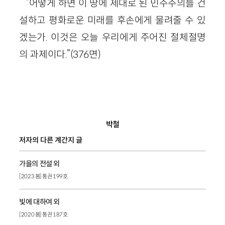
“어떻게 하면 이 땅에 제대로 된 민주주의를 건
설하고 평화로운 미래를 후손에게 물려줄 수 있
겠는가. 이것은 오늘 우리에게 주어진 절체절명
의 과제이다.”(376면)
박철
저자의 다른 계간지 글
가을의 전설 외
[2023 봄] 통권 199호
빛에 대하여 외
[2020 봄] 통권 187호