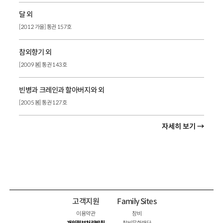
달 외
[2012 가을] 통권 157호
참외향기 외
[2009 봄] 통권 143호
빈병과 크레인과 할아버지와 외
[2005 봄] 통권 127호
자세히 보기 →
고객지원
Family Sites
이용약관
창비