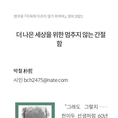
염무웅 『지옥에 이르지 않기 위하여』, 창비 2021
더 나은 세상을 위한 멈추지 않는 간절
함
朴哲
박철
시인 bch2475@nate.com
“그래도 그렇지……
천이두 선생처럼 60년