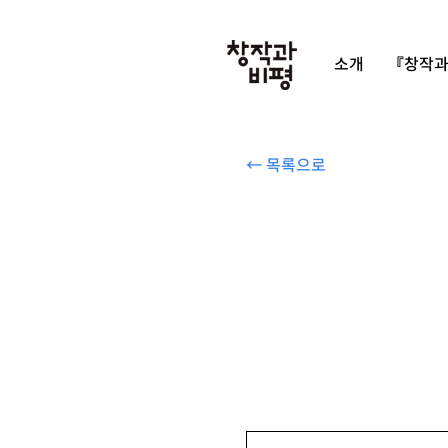
소개
『창작과
← 목록으로
공선옥 『춥고 더운 우리 집』, 한