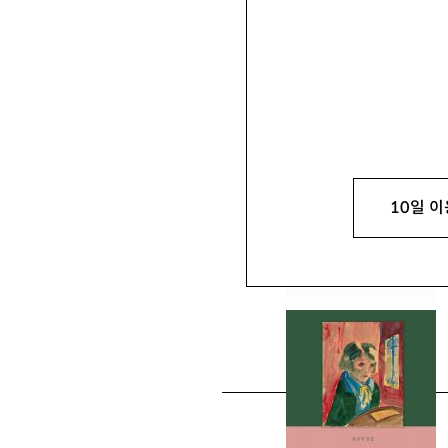
신미나
申美奈
시인 shinminari@nav
10일 이