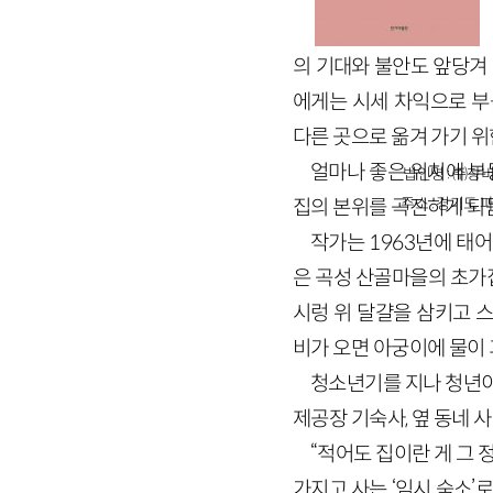
의 기대와 불안도 앞당겨 
에게는 시세 차익으로 부
다른 곳으로 옮겨 가기 위
얼마나 좋은 위치에 부
법인명 : ㈜창비
주소 : 경기도 파
집의 본위를 곡진하게 되묻
작가는 1963년에 태
은 곡성 산골마을의 초가
시렁 위 달걀을 삼키고 스
비가 오면 아궁이에 물이 
청소년기를 지나 청년이
제공장 기숙사, 옆 동네 
“적어도 집이란 게 그 
가지고 사는 ‘임시 숙소’