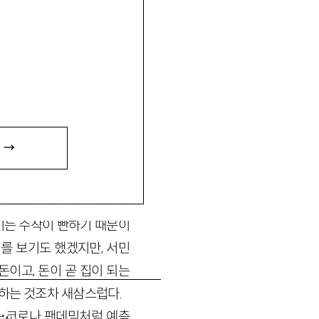
 →
트 광고를 믿지 않는다. 부
기는 수작이 빤하기 때문이
를 보기도 했겠지만, 서민
돈이고, 돈이 곧 집이 되는
하는 것조차 새삼스럽다.
는 코로나 팬데믹처럼 예측