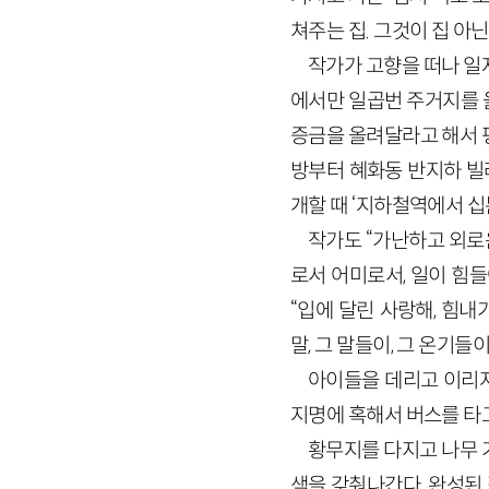
쳐주는 집. 그것이 집 아닌가
작가가 고향을 떠나 일
에서만 일곱번 주거지를 옮
증금을 올려달라고 해서 
방부터 혜화동 반지하 빌라
개할 때 ‘지하철역에서 십
작가도 “가난하고 외로운
로서 어미로서, 일이 힘
“입에 달린 사랑해, 힘내
말, 그 말들이, 그 온기들
아이들을 데리고 이리저
지명에 혹해서 버스를 타고
황무지를 다지고 나무 
색을 갖춰나간다. 완성된 