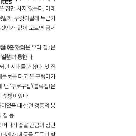
ites
 집만 사지 않는다. 미래
무엇일까. 무엇이길래 누군가
단
것인가. 값이 오르면 금세
 『춥고 더운 우리 집』은
경기파주-1928호
책임자 : 신문수
 질문과 통한다.
되던 시대를 거쳤다. 첫 집
대들보를 타고 온 구렁이가
 낸 ‘부로꾸집’(블록집)은
린 셋방이었다.
이었을 때 살던 정릉의 봉
집 등.
고 떠나기 좋을 만큼의 짐만
 더께가 내 등을 든든히 받