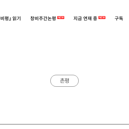
비평』 읽기
창비주간논평
지금 연재 중
구독
NEW
NEW
촌평
겨레출판 2021