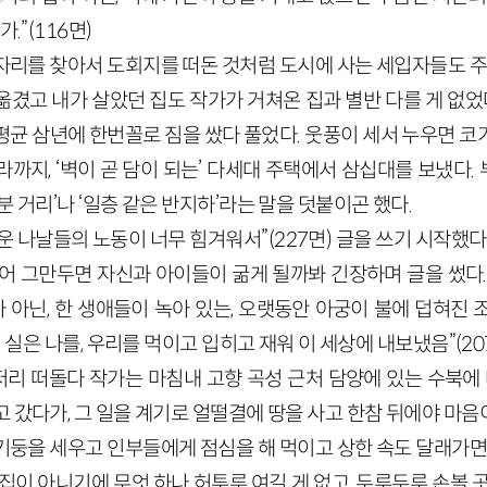
.”(116면)
자리를 찾아서 도회지를 떠돈 것처럼 도시에 사는 세입자들도 주거
겼고 내가 살았던 집도 작가가 거쳐온 집과 별반 다를 게 없었다
평균 삼년에 한번꼴로 짐을 쌌다 풀었다. 웃풍이 세서 누우면 코
까지, ‘벽이 곧 담이 되는’ 다세대 주택에서 삼십대를 보냈다
분 거리’나 ‘일층 같은 반지하’라는 말을 덧붙이곤 했다.
 나날들의 노동이 너무 힘겨워서”(227면) 글을 쓰기 시작했다
들어 그만두면 자신과 아이들이 굶게 될까봐 긴장하며 글을 썼다.
가 아닌, 한 생애들이 녹아 있는, 오랫동안 아궁이 불에 덥혀진
이 실은 나를, 우리를 먹이고 입히고 재워 이 세상에 내보냈음”(20
리 떠돌다 작가는 마침내 고향 곡성 근처 담양에 있는 수북에 터
 갔다가, 그 일을 계기로 얼떨결에 땅을 사고 한참 뒤에야 마음
기둥을 세우고 인부들에게 점심을 해 먹이고 상한 속도 달래가면서
집이 아니기에 무엇 하나 허투루 여길 게 없고, 두루두루 손볼 