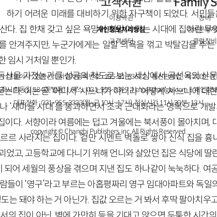
고객지원
Family S
하기 어려운 미래를 대비하기 위한 자구책이 되었다. 서민들은
이용약관
창비
산다. 집 한채 갖고 싶은 욕망이 희망이 되는 시대에 집이란 
개인정보처리방침
창비문화재
고객센터
클럽창비
를 안겨주지만, 누군가에게는 일할 의욕을 꺾고 박탈감을 주는 
한 임시 거처일 뿐인가.
동산을 가졌는가를 성공의 척도로 보는 세상에서 공선옥의 산문집
ㅣ대표이사 : 염종선ㅣ사업자등록번호 : 105-81-63672ㅣ통신판매업 : 제 2009-
주시 회동길 184(문발동)ㅣ팩스 : 031-955-3399 ㅣ
cnc@changbi.com
ㅣ개인정보
는다. 이는 곧 ‘어디서’ 사느냐가 아니라 ‘어떻게’ 사느냐에 대한
대표전화 : 031-955-3333(월~금 10시~17시), 점심시간 11시 30분~13시
어나 ‘새마을 시대’를 통과하면서 조국 근대화라는 명목으로 개발
집이다. 서향이라 여름에는 덥고 겨울에는 북서풍이 몰아치며, 
copyright © Changbi Publishers, inc. All Rights Reserved.
르르 사라지는 집이다. 겉만 시멘트 벽돌로 쌓아 신식 집을 흉내
괴었고, 고등학교에 다니기 위해 언니와 살았던 집은 식당에 딸
 되어 세월의 풍상을 겪으며 지낸 집도 하나같이 눅눅하다. 여공
사람들이 ‘영구’라고 부르는 아홉평짜리 영구 임대아파트와 독일의 
정도는 돼야 하는 거 아닌가. 집값 오르는 거 봐서 후딱 팔아치우
로서의 집이 아닌, 벽에 가만히 등을 기대고 앉으면 두툼한 시간의