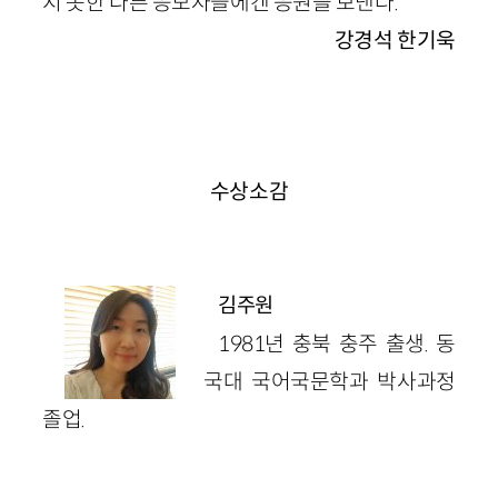
지 못한 다른 응모자들에겐 응원을 보낸다.
강경석 한기욱
수상소감
김주원
1981년 충북 충주 출생. 동
국대 국어국문학과 박사과정
졸업.