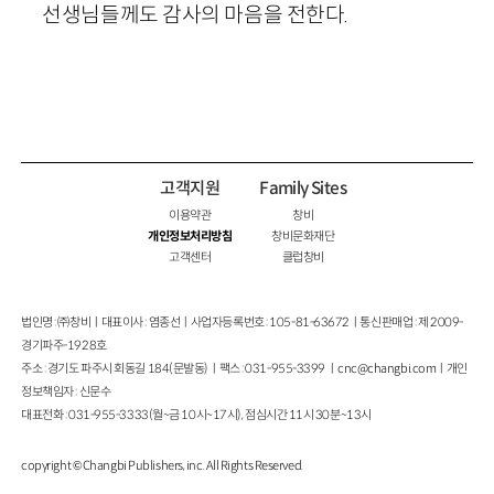
선생님들께도 감사의 마음을 전한다.
고객지원
Family Sites
이용약관
창비
개인정보처리방침
창비문화재단
고객센터
클럽창비
법인명 : ㈜창비ㅣ대표이사 : 염종선ㅣ사업자등록번호 : 105-81-63672ㅣ통신판매업 : 제 2009-
경기파주-1928호
주소 : 경기도 파주시 회동길 184(문발동)ㅣ팩스 : 031-955-3399 ㅣ
cnc@changbi.com
ㅣ개인
정보책임자 : 신문수
대표전화 : 031-955-3333(월~금 10시~17시), 점심시간 11시 30분~13시
copyright © Changbi Publishers, inc. All Rights Reserved.