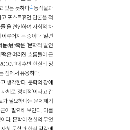
1
고 있는 듯하다.
동식물과
하고 포스트휴먼 담론을 적
자들’을 견인하여 사회적 차
 이루어지는 중이다. 일견
는 몫’ 혹은 ‘문학적 발언
경기파주-1928호
책임자 : 신문수
지적은 이러한 흐름들이 근
2010년대 후반 현실의 정
는 점에서 유용하다.
고 생각한다. 문학의 장에
자체로 ‘정치적’이라고 간
검토가 필요하다는 문제제기
근이 필요해 보인다. 이를
이다. 문학이 현실의 무엇
 자칫 문학과 현실 각각에