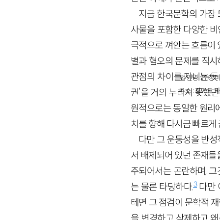
지금 한국문학의 가장 
사물을 포함한 다양한 비
극적으로 껴안는 흐름이 있
별과 혐오의 문제를 직시
관점의 차이를 지니는 듯 
법인명 : ㈜창비
주소 : 경기도 파
권’을 거의 누리지 못했
원적으로는 동일한 원리에
치를 향해 다시금 빠르게
다만 그 운동성을 반성
서 배제되어 있던 존재들
주되어서는 곤란하며, 그
3
는 물론 타당하다.
다만 
테면 그 점검이 문학적 
을 변경하고 삭제하고 왜