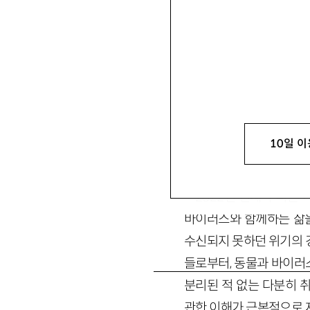
전기화
田己和
문학평론가. 주요 평론으
octobervoice@naver
10일 이
2022년 현재 우리는
바이러스와 함께하는 삶을
수신되지 못하던 위기의 
들로부터, 동물과 바이러
분리된 적 없는 다분히 
관한 이해가 근본적으로 