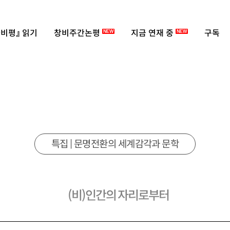
비평』 읽기
창비주간논평
지금 연재 중
구독
NEW
NEW
특집 | 문명전환의 세계감각과 문학
(비)인간의 자리로부터