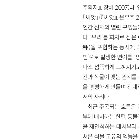
주의자』, 창비 2007)
「씨앗」(『씨앗』, 온우주
인간 신체의 열린 구멍들
다. ‘우리’를 화자로 삼은
種)을 포함하는 동시에,
범’으로 발생한 변이를 
다소 섬뜩하게 느껴지기도
간과 식물이 맺는 관계를
을 평평하게 만들며 관계
서의 자리다.
최근 주목되는 흐름은 
부에 배치하는 한편, 동물
을 재인식하는 데서부터 
쳐온 식물 고유의 역능을