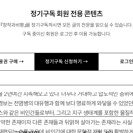
정기구독 회원 전용 콘텐츠
로 「황정은 다시」 「부풀어 오르는 모녀서사」 등이 있음.
『창작과비평』을 정기구독하시면 모든 글의 전문을 읽으실 수 있습니다.
.com
구독 중이신 회원은 로그인 후 이용 가능합니다.
더 많이 알게 될수록, 모든 것이 낯
용권 구매 →
정기구독 신청하기 →
로그인
—제이슨 히켈 『적을수록 풍요롭다』(김현우·민
 기후위기에 관한 경보가 어느 때보다도 크게 들려오는 시대를 살
 2년여간 지속해오고 있다. 너무나 거대하고 압도적인 층위
경보는 전염병의 대유행과 함께 보다 명료하게 와닿을 수 있었던 
스와 같은 비인간들로부터, 그리고 지구 생태계를 포함한 물질
취약한 존재이자 다른 존재들과 뒤얽혀 살아가는 존재라는 사실을
재편되는 흐름 가운데, 비인간에 대한 문학적 재현 또한 활발하게