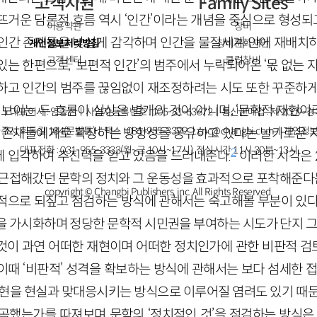
고객지원
Family Sites
뜨거운 담론적 흐름 역시 ‘인간’이라는 개념을 중심으로 형성되
이용약관
창비
인간 존재들을 낯설게 감각하며 인간을 물질세계 안에 재배치
개인정보처리방침
창비문화재단
고객센터
클럽창비
는 한편으로, ‘보편적 인간’의 범주에서 누락되어온 ‘몫 없는 
하고 인간의 범주를 끊임없이 재조정하려는 시도 또한 꾸준하게
보이는 두 흐름이 실상은 별개의 것이 아니며, ‘문학적 재현이라
ㅣ대표이사 : 염종선ㅣ사업자등록번호 : 105-81-63672ㅣ통신판매업 : 제 2009-
주시 회동길 184(문발동)ㅣ팩스 : 031-955-3399 ㅣ
cnc@changbi.com
ㅣ개인정보
던 존재들에게로 확장하는 방향성을 공유하고 있다는 날카로운 
대표전화 : 031-955-3333(월~금 10시~17시), 점심시간 11시 30분~13시
2
 입각하여 추진력을 얻고 있음을 드러내준다.
이러한 시각은 
 근접해갔던 문학의 정치와 그 운동성을 효과적으로 포착해준다
copyright © Changbi Publishers, inc. All Rights Reserved.
적으로 되짚고 점검하는 방식에 관해서는 숙고해볼 부분이 있다
을 가시화하며 정당한 문학적 시민권을 부여하는 시도가 단지 그 
것이 과연 어떠한 재현이며 어떠한 정치인가에 관한 비판적 
이때 ‘비판적’ 성격을 확보하는 방식에 관해서는 보다 섬세한 접
재현을 현실과 맞대응시키는 방식으로 이루어질 염려도 있기 때문
곡했는가를 따져보며 문학의 ‘정치적인 것’을 점검하는 방식은,