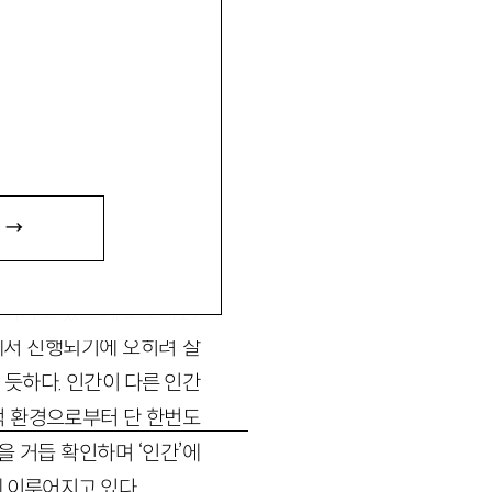
설어진다(혹은 아마 더 친숙해진다).
 →
정희 옮김, 창비 2021) 363면
아가고 있으며, 코로나19
에서 진행되기에 오히려 잘
듯하다. 인간이 다른 인간
적 환경으로부터 단 한번도
 거듭 확인하며 ‘인간’에
 이루어지고 있다.