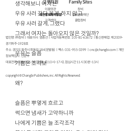
고객지원
Family Sites
생각해보니 여자는
이용약관
창비
우유 사러 갔다 올게, 하지 않고
개인정보처리방침
창비문화재단
고객센터
클럽창비
우유 사러 갈게, 그랬다
그래서 여자는 돌아오지 않은 것일까?
법인명 : ㈜창비ㅣ대표이사 : 염종선ㅣ사업자등록번호 : 105-81-63672ㅣ통신판매업 : 제 2009-
경기파주-1928호
주소 : 경기도 파주시 회동길 184(문발동)ㅣ팩스 : 031-955-3399 ㅣ
cnc@changbi.com
ㅣ개인
우유는 슬픔
정보책임자 : 신문수
기쁨은 조각보
대표전화 : 031-955-3333(월~금 10시~17시), 점심시간 11시 30분~13시
copyright © Changbi Publishers, inc. All Rights Reserved.
왜?
슬픔은 뿌옇게 흐르고
썩으면 냄새가 고약하니까
나에게 기쁨은 늘 조각조각