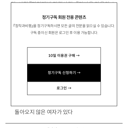
단. 시집 『피터래빗 저격사건』 『가벼운 마음의 소
유자들』 『피터 판과 친구들』(e-시집)이 있음.
정기구독 회원 전용 콘텐츠
sengdal@naver.com
『창작과비평』을 정기구독하시면 모든 글의 전문을 읽으실 수 있습니다.
구독 중이신 회원은 로그인 후 이용 가능합니다.
10일 이용권 구매 →
우유는 슬픔 기쁨은 조각보
정기구독 신청하기 →
로그인 →
우유 사러 갈게, 하고 나갔다가
돌아오지 않은 여자가 있다