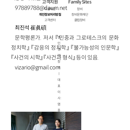
고객지원
Family Sites
97889788@daum.net
이용약관
창비
개인정보처리방침
창비문화재단
고객센터
클럽창비
崔眞碩
최진석
문학평론가. 저서 『민중과 그로테스크의 문화
법
인
정치학』 『감응의 정치학』 『불가능성의 인문학』
명 :
㈜
『사건의 시학』 『사건과 형식』 등이 있음.
창
vizario@gmail.com
비
ㅣ
대
표
이
사 :
염
종
선
ㅣ
사