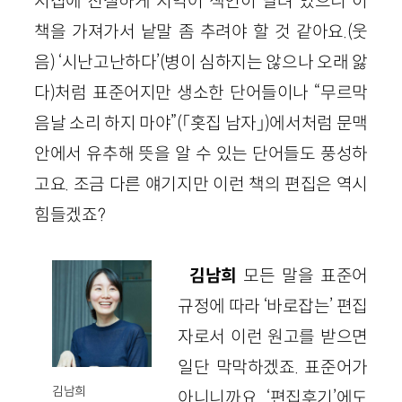
시집에 친절하게 지역어 색인이 달려 있으니 이
책을 가져가서 낱말 좀 추려야 할 것 같아요.(웃
음) ‘시난고난하다’(병이 심하지는 않으나 오래 앓
다)처럼 표준어지만 생소한 단어들이나 “무르막
음날 소리 하지 마야”(「홋집 남자」)에서처럼 문맥
안에서 유추해 뜻을 알 수 있는 단어들도 풍성하
고요. 조금 다른 얘기지만 이런 책의 편집은 역시
힘들겠죠?
김남희
모든 말을 표준어
규정에 따라 ‘바로잡는’ 편집
자로서 이런 원고를 받으면
일단 막막하겠죠. 표준어가
김남희
아니니까요. ‘편집후기’에도