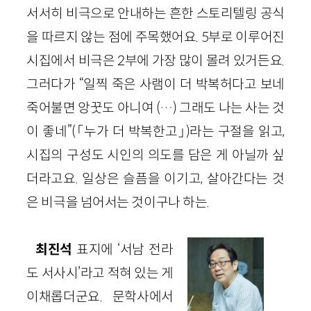
서서히 비극으로 안내하는 흔한 스토리텔링 공식
을 따르지 않는 점에 주목했어요. 5부로 이루어진
시집에서 비극은 2부에 가장 많이 몰려 있거든요.
그러다가 “일찍 죽은 사램이 더 박복허다고 보네
죽어불면 앙꿋도 아니여 (…) 그래도 나는 사는 것
이 좋네”(「누가 더 박복한고」)라는 구절을 읽고,
시집의 구성도 시인의 의도를 담은 게 아닐까 싶
더라고요. 일상은 슬픔을 이기고, 살아간다는 것
은 비극을 넘어서는 것이구나 하는.
최진석
표지에 ‘서남 전라
도 서사시’라고 적혀 있는 게
이채롭더군요. 문학사에서