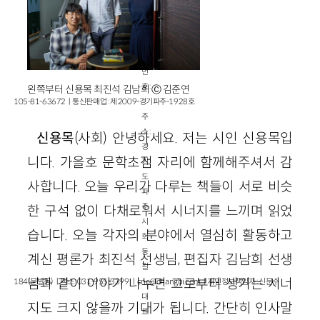
업
자
등
록
번
호 :
왼쪽부터 신용목 최진석 김남희 Ⓒ 김준연
105-81-63672ㅣ통신판매업 : 제 2009-경기파주-1928호
주
소 :
신용목
(사회) 안녕하세요. 저는 시인 신용목입
경
니다. 가을호 문학초점 자리에 함께해주셔서 감
기
도
사합니다. 오늘 우리가 다루는 책들이 서로 비슷
파
주
한 구석 없이 다채로워서 시너지를 느끼며 읽었
시
습니다. 오늘 각자의 분야에서 열심히 활동하고
회
동
계신 평론가 최진석 선생님, 편집자 김남희 선생
길
님과 같이 이야기 나누면 그로부터 생기는 시너
184(문발동)ㅣ팩스 : 031-955-3399 ㅣ
cnc@changbi.com
ㅣ개인정보책임자 : 신문수
대
지도 크지 않을까 기대가 됩니다. 간단히 인사말
표