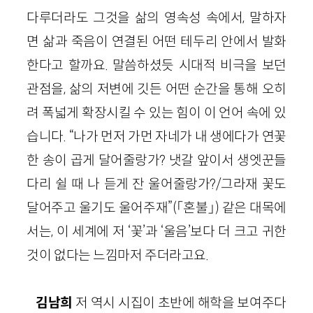
다루더라도 그것을 삶의 영속성 속에서, 말하자
면 삶과 죽음이 연결된 어떤 테두리 안에서 발화
한다고 할까요. 말씀하셨듯 시대적 비극을 보던
관점을, 삶의 저변에 깃든 어떤 순간을 통해 오히
려 폭넓게 확장시킬 수 있는 힘이 이 언어 속에 있
습니다. “나가 먼저 가먼 자네가 내 생에다가 연꽃
한 송이 곱게 달어줄랑가? 냇갈 앞이서 생엣꾼들
다리 쉴 때 나 듣게 잔 울어줄랑가?/그라재 꽃도
달어주고 울기도 울어주재”(「혼불」) 같은 대목에
서는, 이 세계에 저 ‘꽃’과 ‘울음’보다 더 크고 귀한
것이 없다는 느낌마저 주더라고요.
김남희
저 역시 시집이 초반에 해학을 보여주다