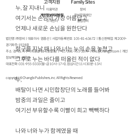
고객지원
Family Sites
누, 잘 지내니
이용약관
창비
개인정보처리방침
창비문화재단
여기서는 손님이 가장 아름답고
고객센터
클럽창비
언제나 새로운 손님을 원한단다
법인명 : ㈜창비ㅣ대표이사 : 염종선ㅣ사업자등록번호 : 105-81-63672ㅣ통신판매업 : 제 2009-
경기파주-1928호
항구를 지날 때 나와 너는 누의 손을 놓쳤고
주소 : 경기도 파주시 회동길 184(문발동)ㅣ팩스 : 031-955-3399 ㅣ
cnc@changbi.com
ㅣ개인
정보책임자 : 신문수
그후로 누는 바다를 떠올린 적이 없다
대표전화 : 031-955-3333(월~금 10시~17시), 점심시간 11시 30분~13시
copyright © Changbi Publishers, inc. All Rights Reserved.
누,
배탈이 나면 시민합창단의 노래를 들어봐
밤중의 과일은 줄이고
여기선 부유할수록 이빨이 희고 빽빽하다
나와 너와 누가 함께였을 때