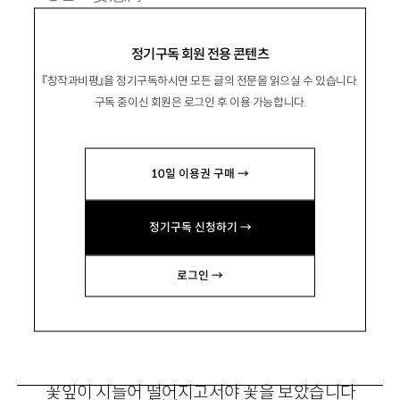
1968년 『사상계』 신인문학상으로 등단.
정기구독 회원 전용 콘텐츠
시집 『허무집』 『풀잎』 『빈자일기』 『벽 속의 편
『창작과비평』을 정기구독하시면 모든 글의 전문을 읽으실 수 있습니다.
지』 『초록 거미의 사랑』 『바리연가집』 『아직도 못
구독 중이신 회원은 로그인 후 이용 가능합니다.
만져본 슬픔이 있다』 등이 있음.
pilgrimk1412＠hanmail.net
10일 이용권 구매 →
정기구독 신청하기 →
■
로그인 →
멀리 있는 연인에게—아홉째 가락
꽃잎이 시들어 떨어지고서야 꽃을 보았습니다