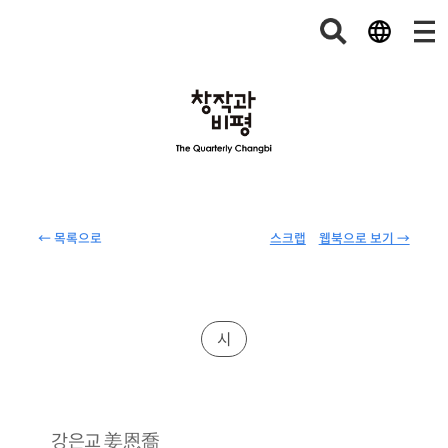
← 목록으로
스크랩
웹북으로 보기 →
시
姜恩喬
강은교