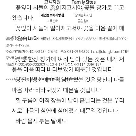
고객지원
Family Sites
꽃잎이 시들어 떨어지고서야 꽃을 창가로 끌고
이용약관
창비
개인정보처리방침
창비문화재단
왔습니다
고객센터
클럽창비
꽃잎이 시들어 떨어지고서야 꽃을 마음 끝에 매
달았습니다
법인명 : ㈜창비ㅣ대표이사 : 염종선ㅣ사업자등록번호 : 105-81-63672ㅣ통신판매업 : 제 2009-
경기파주-1928호
주소 : 경기도 파주시 회동길 184(문발동)ㅣ팩스 : 031-955-3399 ㅣ
cnc@changbi.com
ㅣ개인
꽃잎 한장 창가에 여직 남아 있는 것은 내가 저
정보책임자 : 신문수
대표전화 : 031-955-3333(월~금 10시~17시), 점심시간 11시 30분~13시
꽃을 마음 따라 바라보았기 때문일 것입니다
당신이 창가에 여직 남아 있는 것은 당신이 나를
copyright © Changbi Publishers, inc. All Rights Reserved.
마음 따라 바라보았기 때문일 것입니다
흰 구름이 여직 창틀에 남아 흩날리는 것은 우리
서로 마음의 심연에 심어졌기 때문일 것입니다
바람 몹시 부는 날에도