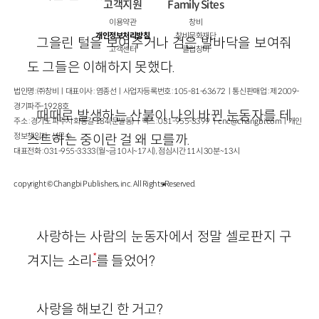
고객지원
Family Sites
이용약관
창비
개인정보처리방침
창비문화재단
그을린 털을 보여주거나 검은 발바닥을 보여줘
고객센터
클럽창비
도 그들은 이해하지 못했다.
법인명 : ㈜창비ㅣ대표이사 : 염종선ㅣ사업자등록번호 : 105-81-63672ㅣ통신판매업 : 제 2009-
경기파주-1928호
때때로 발생하는 산불이 나의 바뀐 눈동자를 테
주소 : 경기도 파주시 회동길 184(문발동)ㅣ팩스 : 031-955-3399 ㅣ
cnc@changbi.com
ㅣ개인
정보책임자 : 신문수
스트하는 중이란 걸 왜 모를까.
대표전화 : 031-955-3333(월~금 10시~17시), 점심시간 11시 30분~13시
copyright © Changbi Publishers, inc. All Rights Reserved.
*
사랑하는 사람의 눈동자에서 정말 셀로판지 구
*
겨지는 소리
를 들었어?
사랑을 해보긴 한 거고?