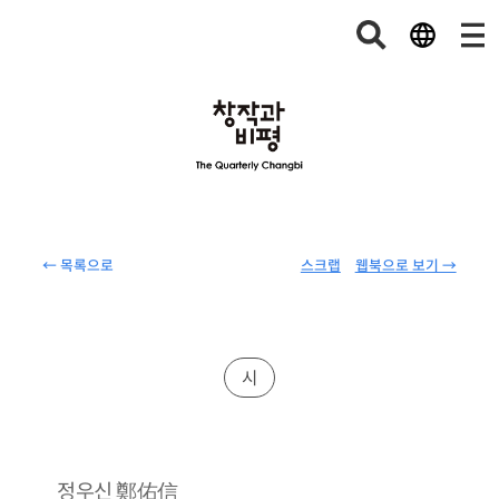
← 목록으로
스크랩
웹북으로 보기 →
시
鄭佑信
정우신