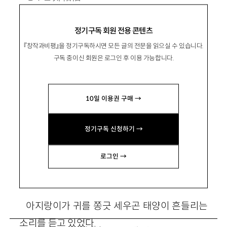
1984년 인천 출생. 2016년 『현대문학』으로 등
정기구독 회원 전용 콘텐츠
단.
『창작과비평』을 정기구독하시면 모든 글의 전문을 읽으실 수 있습니다.
시집 『비금속 소년』 등이 있음.
구독 중이신 회원은 로그인 후 이용 가능합니다.
bigssin@hanmail.net
10일 이용권 구매 →
정기구독 신청하기 →
일용직 토끼
로그인 →
아지랑이가 귀를 쫑긋 세우곤 태양이 흔들리는
소리를 듣고 있었다.