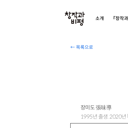
소개
『창작과
← 목록으로
장미도
張味導
1995년 출생. 202
mido6609@naver.c