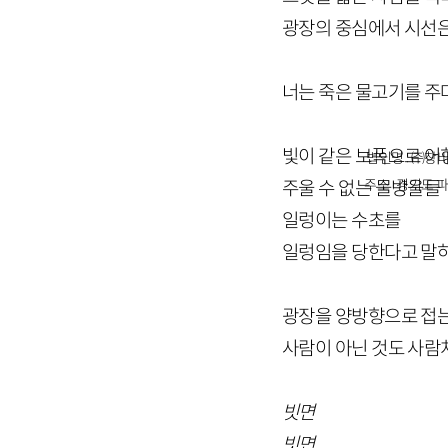
광장의 중심에서 시선
너는 죽은 물고기를 주
빛이 같은 보폭으로 어
법인명 : ㈜창비
주소 : 경기도 파
주울 수 없는 물방울들
일렁이는 수초를
일렁임을 당한다고 말
광장을 양방향으로 접
사람이 아닌 것도 사람
빗면
빗면