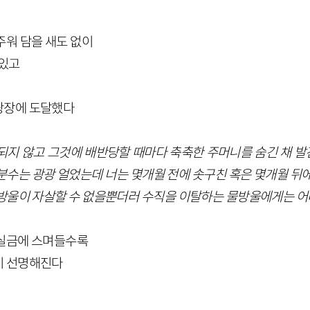
주워 담을 새도 없이
 있고
광장에 도달했다
되지 않고 그것에 배반당할 때마다 축축한 주머니를 숨긴 채 
분수는 광광 얼었는데 너는 몇개월 전에 솟구친 혹은 몇개월 뒤에
방울이 자살할 수 없을뿐더러 수직을 이탈하는 물방울에게는 어
 실금에 스며들수록
이 선명해진다