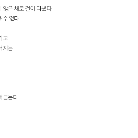
 않은 채로 걸어 다녔다
 수 없다
기고
부서지는
 머금는다