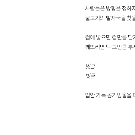
사람들은 방향을 정하지
물고기의 발자국을 찾을
컵에 넣으면 컵만큼 담
깨뜨리면 딱 그만큼 
빗금
빗금
입안 가득 공기방울을