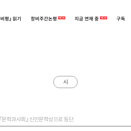
비평』 읽기
창비주간논평
지금 연재 중
구독
NEW
NEW
시
0년 『문학과사회』 신인문학상으로 등단.
om