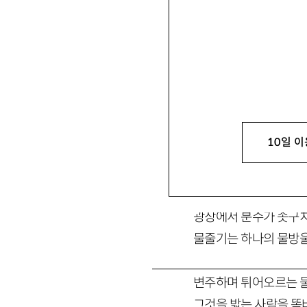
10일 이
의심으로 시작해
광장에서 분수가 솟구
물줄기는 하나의 물방
변주하며 튀어오르는 
그것을 밟는 사람을 똑