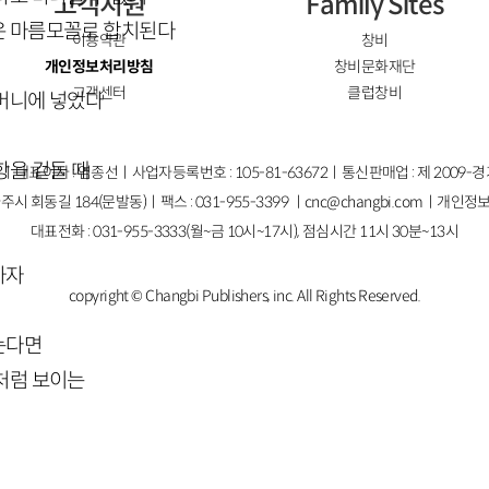
고객지원
Family Sites
은 마름모꼴로 합치된다
이용약관
창비
개인정보처리방침
창비문화재단
고객센터
클럽창비
머니에 넣었다
항을 겉돌 때
ㅣ대표이사 : 염종선ㅣ사업자등록번호 : 105-81-63672ㅣ통신판매업 : 제 2009-
주시 회동길 184(문발동)ㅣ팩스 : 031-955-3399 ㅣ
cnc@changbi.com
ㅣ개인정보
대표전화 : 031-955-3333(월~금 10시~17시), 점심시간 11시 30분~13시
하자
copyright © Changbi Publishers, inc. All Rights Reserved.
는다면
처럼 보이는