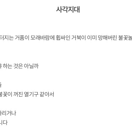
사각지대
 터지는 거품이 모래바람에 휩싸인 거북이 이미 망해버린 불꽃놀
 하는 것은 아닐까
들
불꽃이 꺼진 열기구 같아서
다리거나
니다