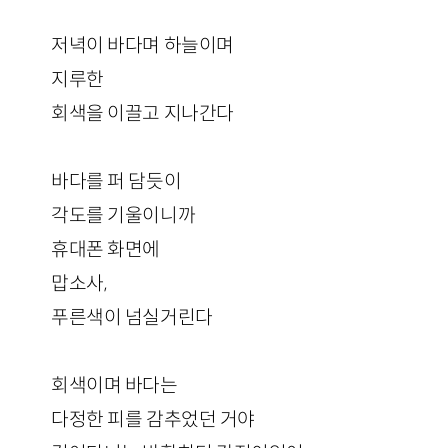
저녁이 바다며 하늘이며
지루한
회색을 이끌고 지나간다
바다를 퍼 담듯이
각도를 기울이니까
휴대폰 화면에
맙소사,
푸른색이 넘실거린다
회색이며 바다는
다정한 피를 감추었던 거야