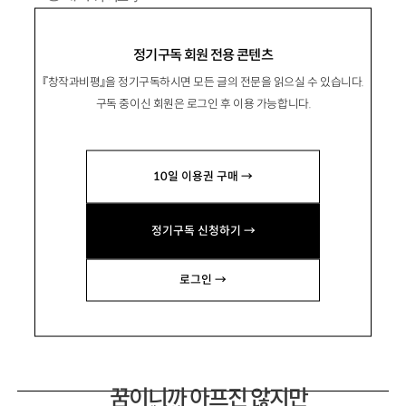
1955년 경북 영천 출생. 1986년 『세계의문학』
정기구독 회원 전용 콘텐츠
으로 등단.
『창작과비평』을 정기구독하시면 모든 글의 전문을 읽으실 수 있습니다.
시집 『얼음시집』 『살레시오네 집』 『푸른빛과
구독 중이신 회원은 로그인 후 이용 가능합니다.
싸우다』 『그가 내 얼굴을 만지네』 『기억들』 『진흙
얼굴』 『내간체를 얻다』 『날짜들』 『검은색』 『슬프
10일 이용권 구매 →
다 풀 끗혜 이슬』 『아침이 부탁했다, 결혼식을』 등
이 있음.
정기구독 신청하기 →
re6666@hanmail.net
로그인 →
꿈이니까 아프진 않지만