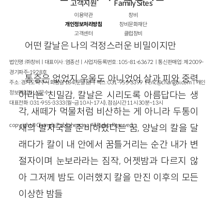
고객지원
Family Sites
이용약관
창비
개인정보처리방침
창비문화재단
고객센터
클럽창비
어떤 칼날은 나의 걱정스러운 비밀이지만
법인명 : ㈜창비ㅣ대표이사 : 염종선ㅣ사업자등록번호 : 105-81-63672ㅣ통신판매업 : 제 2009-
경기파주-1928호
통증은 없었지 우울도 아니었어 살과 피와 중력
주소 : 경기도 파주시 회동길 184(문발동)ㅣ팩스 : 031-955-3399 ㅣ
cnc@changbi.com
ㅣ개인
정보책임자 : 신문수
이라는 친밀감, 칼날은 시리도록 아름답다는 생
대표전화 : 031-955-3333(월~금 10시~17시), 점심시간 11시 30분~13시
각, 새떼가 먹물처럼 비산하는 게 아니라 두통이
copyright © Changbi Publishers, inc. All Rights Reserved.
새의 발자국을 준비하였다는 꿈, 양날의 칼을 달
래다가 칼이 내 안에서 꿈틀거리는 순간 내가 변
절자이며 눈보라라는 짐작, 어젯밤과 다르지 않
아 그저께 밤도 이러했지 칼을 만진 이후의 모든
이상한 밤들