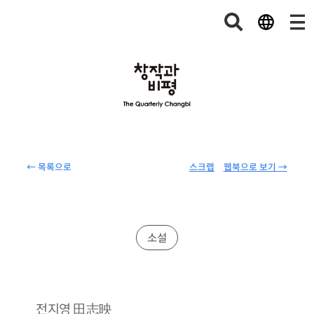
← 목록으로
스크랩
웹북으로 보기 →
소설
田志映
전지영