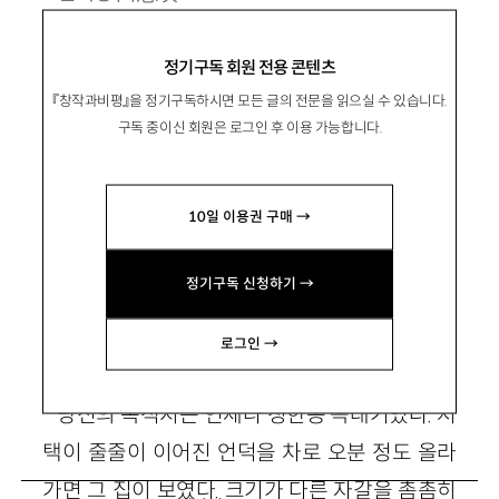
1983년 경북 포항 출생. 2023년 조선일보, 한국
정기구독 회원 전용 콘텐츠
일보 신춘문예로 등단.
『창작과비평』을 정기구독하시면 모든 글의 전문을 읽으실 수 있습니다.
jjyoung314@naver.com
구독 중이신 회원은 로그인 후 이용 가능합니다.
10일 이용권 구매 →
정기구독 신청하기 →
언캐니 밸리
로그인 →
당신의 목적지는 언제나 청한동 꼭대기였다. 저
택이 줄줄이 이어진 언덕을 차로 오분 정도 올라
가면 그 집이 보였다. 크기가 다른 자갈을 촘촘히