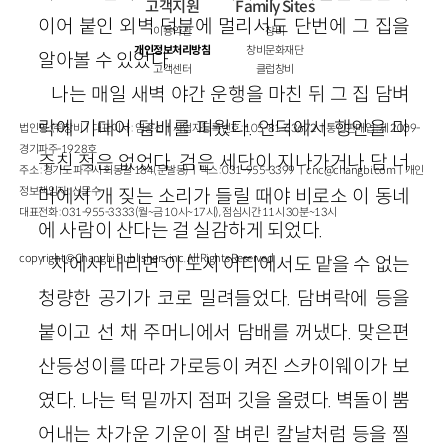
고객지원
Family Sites
이어 붙인 외벽 덕분에 멀리서도 단번에 그 집을
이용약관
창비
개인정보처리방침
창비문화재단
알아볼 수 있었다.
고객센터
클럽창비
나는 매일 새벽 야간 운행을 마친 뒤 그 집 담벼
락에 기대어 담배를 피웠다. 언덕에서 행인을 마
법인명 : ㈜창비ㅣ대표이사 : 염종선ㅣ사업자등록번호 : 105-81-63672ㅣ통신판매업 : 제 2009-
경기파주-1928호
주친 적은 없었다. 검은 세단이 지나가거나 담 너
주소 : 경기도 파주시 회동길 184(문발동)ㅣ팩스 : 031-955-3399 ㅣ
cnc@changbi.com
ㅣ개인
정보책임자 : 신문수
머에서 개 짖는 소리가 들릴 때야 비로소 이 동네
대표전화 : 031-955-3333(월~금 10시~17시), 점심시간 11시 30분~13시
에 사람이 산다는 걸 실감하게 되었다.
copyright © Changbi Publishers, inc. All Rights Reserved.
차에서 내리면 이 도시 어디에서도 맡을 수 없는
청량한 공기가 코로 밀려들었다. 담벼락에 등을
붙이고 선 채 주머니에서 담배를 꺼냈다. 맞은편
산등성이를 따라 가로등이 켜진 스카이웨이가 보
였다. 나는 턱 밑까지 점퍼 깃을 올렸다. 벽돌이 뿜
어내는 차가운 기운이 잘 벼린 칼날처럼 등을 찔