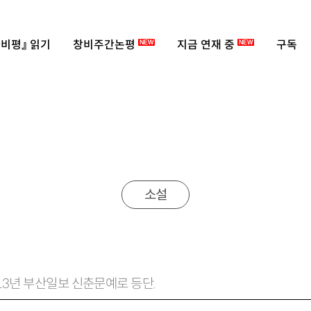
비평』 읽기
창비주간논평
지금 연재 중
구독
NEW
NEW
소설
013년 부산일보 신춘문예로 등단.
『호텔 해운대』 등이 있음.