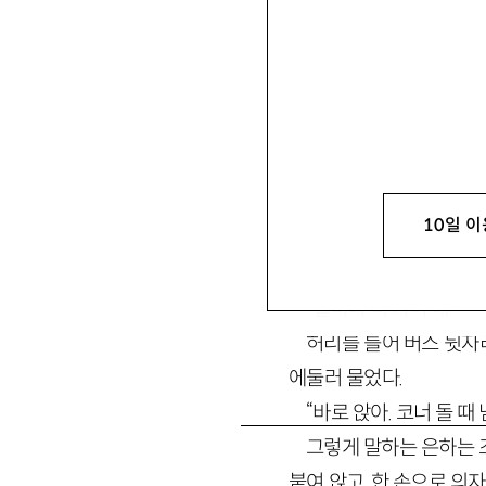
greenz45@naver.co
10일 이
“얼마나 더 가야 해?”
허리를 틀어 버스 뒷자리
에둘러 물었다.
“바로 앉아. 코너 돌 때 
그렇게 말하는 은하는 
붙여 앉고, 한 손으로 의