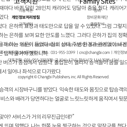
고객지원
Family Sites
때마다 바퀴 달린 28인치 캐리어도 덩달아 춤을 췄다. 캐리어
이용약관
창비
었다.
개인정보처리방침
창비문화재단
고객센터
클럽창비
다. 은하의 표정과 태도만으로 답을 알 수 있었다. 그럼 그렇지
하는 은하를 보며 묘한 안도를 느꼈다. 그러다 은하가 집의 정확
까 하는 의문이 들었다. 집의 상태, 주변 환경과 관계없이 내겐
ㅣ대표이사 : 염종선ㅣ사업자등록번호 : 105-81-63672ㅣ통신판매업 : 제 2009-
주시 회동길 184(문발동)ㅣ팩스 : 031-955-3399 ㅣ
cnc@changbi.com
ㅣ개인정보
든 덥석 물어야 했으니까.
대표전화 : 031-955-3333(월~금 10시~17시), 점심시간 11시 30분~13시
 버스가 종점에서 멈췄다. 출입문이 열리자 승객들이 몸을 일
서 일어나 좌석으로 다가왔다.
copyright © Changbi Publishers, inc. All Rights Reserved.
 승객의 시장바구니를 받았다. 익숙한 태도와 몸짓으로 탑승객의
 서비스와 배려가 당연하다는 얼굴로 느릿느릿하게 움직여서 뒷문
 맞아? 서비스가 거의 리무진급인데?”
게 뜨며 말했다. 나는 한쪽 눈을 찡긋하는 것으로 맞장구를 쳤다