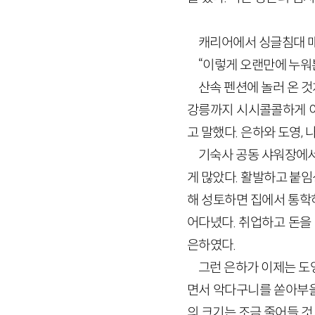
캐리어에서 싱글침대 매
“이렇게 오랜만에 누워본
산속 펜션에 놀러 온 
강릉까지 시시콜콜하게 이
고 말했다. 은하와 도영, 
기숙사 공동 샤워장에서
게 많았다. 활발하고 붙
해 성토하면 집에서 통학하
어다녔다. 취업하고 돈을
은하였다.
그런 은하가 이제는 도영
면서 악다구니를 쏟아부을 
의 크기는 조금 줄어들 것