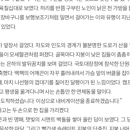
 육칠십대로 보였다. 허리를 반쯤 구부린 노인이 낡은 천 가방을
린 장바구니를 보행보조기처럼 밀면서 걸어가는 이와 유행이 지난
 있었다.
 앞장서 걸었다. 차도와 인도의 경계가 불분명한 도로가 산을 향
들이 모세혈관처럼 퍼졌다. 골목마다 지붕이 낮은 집들이 촘촘히
 나는 은하의 발뒤꿈치를 보며 걸었다. 국토대장정에 참석한 단원
축했다. 백팩의 어깨끈이 자꾸 흘러내려서 가슴 앞의 버클을 잡아
, 마치 나선형의 껍데기를 짊어진 달팽이가 된 느낌이었다. 캠
고 평생을 옮겨다니며 사는 손톱만 한 연체동물 말이다.
히 도착하셨습니다. 이상으로 내비게이션을 종료하겠습니다.”
고는 두 손으로 한 집을 가리켰다.
과 빈 명패, 잿빛의 시멘트 벽돌을 쌓아 올린 담이 보였다. 그
무성한 마당, 그리고 빨간색 슬레이트 지붕의 단층집. 지붕 너머