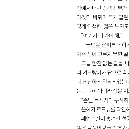
점에서 내린 승객 전부가
어갔다. 바퀴가 두개 달
맣게 염색한 ‘젊은’ 노인도
“여기서 더 가야 해.”
구글맵을 살펴본 은하가
기준 삼아 고르지 못한 길
그늘 한점 없는 길을,
과 겨드랑이가 땀으로 축
더 단단하게 밀착되었는데
는 단원이 아니라 집을 지
“손님, 목적지에 무사
은하가 로드뷰를 확인하
페인트칠이 벗겨진 철문
뻗은 담쟁이덩굴, 잡초가 