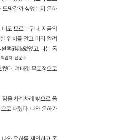
가 도망갈까 싶었는지 은하
, 너도 모르는구나. 지금의
한 위치를 알고 미리 알려
 선택권이 없었고, 나는 굶
경기파주-1928호
책임자 : 신문수
으켰다. 여태껏 무표정으로
 짐을 차례차례 밖으로 옮
으로 내렸다. 나와 은하가
. 나와 은하를 제외하고 종