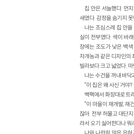
집 안은 서늘했다. 먼
새였다. 감정을 숨기지 못
나는 조심스레 집 안을
실이 전부였다. 색이 바래
장에는 조도가 낮은 백색
자개농과 같은 디자인의 좌
빌라보다 크고 넓었다. 마
나는 수건을 꺼내 바닥
“이 집은 왜 사신 거야
백팩에서 화장대로 트래
“이 마을이 재개발, 재
잖아. 전부 허물고 대단
라서 오기 싫어한다나 뭐라
나와 나란히 앉은 은하