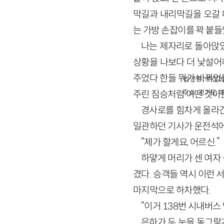
막길과 내리막길을 오갈 
는 가방 손잡이를 꽉 붙들
나는 제자리로 돌아앉았
상황을 나보다 더 낯설어
주었다 한들 뭐가 바뀌었을
법인명 : ㈜창비
주소 : 경기도 파
주린 짐승처럼 어떤 것이
경사로를 힘차게 올라간
일관하던 기사가 운전석에
“제가 할게요, 어르신.”
하얗게 머리가 센 여자
겼다. 승객들 역시 이런
마지막으로 하차했다.
“이거 138번 시내버스
은하가 두 눈을 동그랗