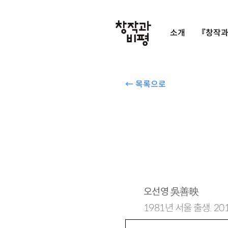
소개
『창작과
← 목록으로
오선영
吳善映
1981년 서울 출생. 2
소설집 『모두의 내력』 