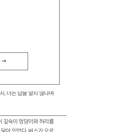
 →
지, 너는 답을 알지 않냐며
이 깊숙이 엉덩이와 허리를
 닿아 있었다. 버스가 오르