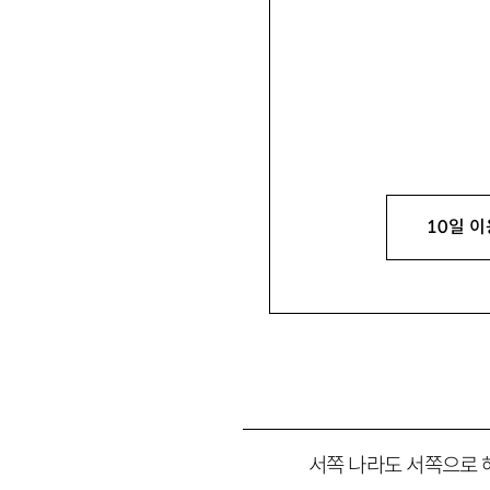
이여』 『자명한 산책』 『
아리』 등이 있음.
rana58@naver.com
10일 이
서쪽 나라도 서쪽으로 