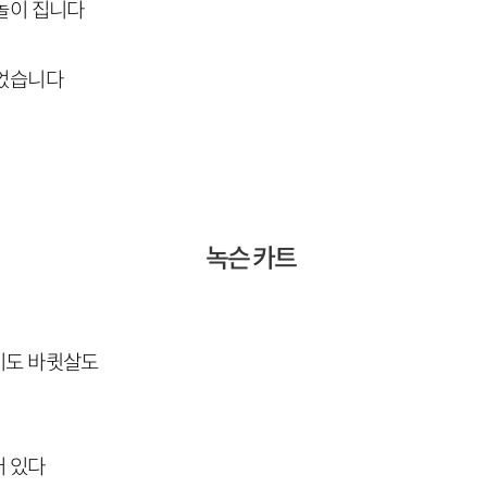
놀이 집니다
들었습니다
녹슨 카트
이도 바큇살도
어 있다