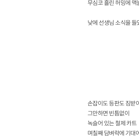
무심코 흘린 허밍에 맥
낮에 선생님 소식을 
손잡이도 등판도 짐받
그만하면 빈틈없이
녹슬어 있는 철제 카트
며칠째 담벼락에 기대