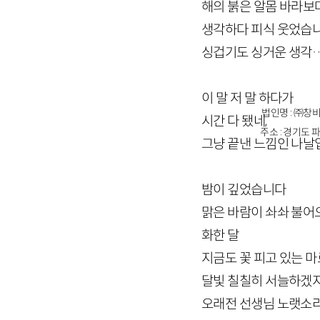
해의 붉은 알몸 바라보
생각하다 피식 웃었습
싱겁기도 싱거운 생각
이 말 저 말 하다가
법인명 : ㈜창비
시간 다 됐네,
주소 : 경기도 파
그냥 끝낸 느낌인 나
밤이 깊었습니다
맑은 바람이 솨솨 불어
화한 달
지금도 꽃 피고 있는 
달빛 칠칠히 서늘하겠
오래전 선생님 노랫소