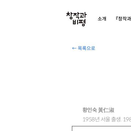
소개
『창작과
← 목록으로
황인숙
黃仁淑
1958년 서울 출생. 1
시집 『새는 하늘을 자유