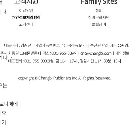
고객지원
Family Sites
며
이용약관
창비
니다
개인정보처리방침
창비문화재단
……
고객센터
클럽창비
ㅣ대표이사 : 염종선ㅣ사업자등록번호 : 105-81-63672ㅣ통신판매업 : 제 2009-
주시 회동길 184(문발동)ㅣ팩스 : 031-955-3399 ㅣ
cnc@changbi.com
ㅣ개인정보
날입니다
대표전화 : 031-955-3333(월~금 10시~17시), 점심시간 11시 30분~13시
copyright © Changbi Publishers, inc. All Rights Reserved.
오는
마로니에에
지요
리가