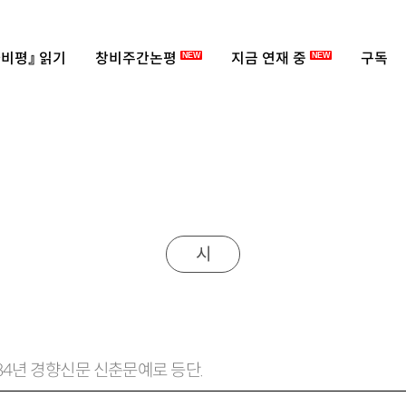
비평』 읽기
창비주간논평
지금 연재 중
구독
NEW
NEW
시
984년 경향신문 신춘문예로 등단.
롭게 풀어 놓고』 『슬픔이 나를 깨운다』 『우리는 철새처럼 만났