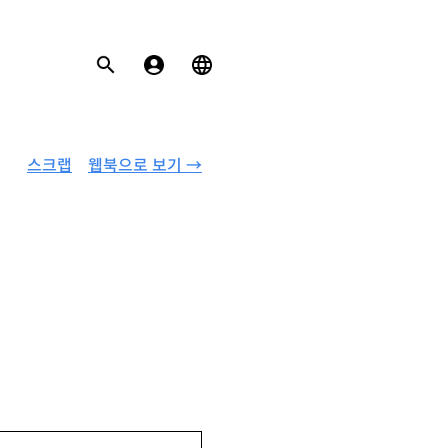
스크랩
웹북으로 보기 →
다』 『나의 침울한, 소중한