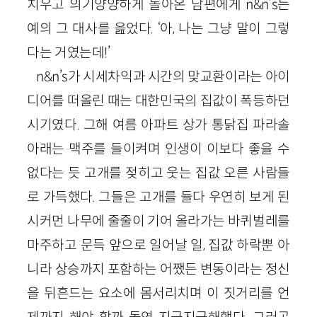
치우고 의기양양하게 돌아온 남편에게 n&n’s는
예의 그 대사를 읊었다. ‘아, 나는 그냥 말이 그렇
다는 거였는데!’
n&n’s가 시세차익과 시간의 맞교환이라는 아이
디어를 떠올린 때는 대한민국의 집값이 폭등하던
시기였다. 그해 여름 아파트 상가 통닭집 파라솔
아래는 맥주를 들이켜며 인생이 이보다 좋을 수
없다는 듯 고개를 젖히고 웃는 집값 오른 사람들
로 가득했다. 그들은 고개를 들다 우연히 보게 된
시커먼 나무에 줄줄이 기어 올라가는 바퀴벌레를
마주하고 문득 앞으로 일어날 일, 집값 하락뿐 아
니라 상승까지 포함하는 어쨌든 변동이라는 정신
을 뒤흔드는 요소에 몸서리치며 이 짓거리를 언
제까지 해야 할까 돌연 지긋지긋해했다. 그러곤