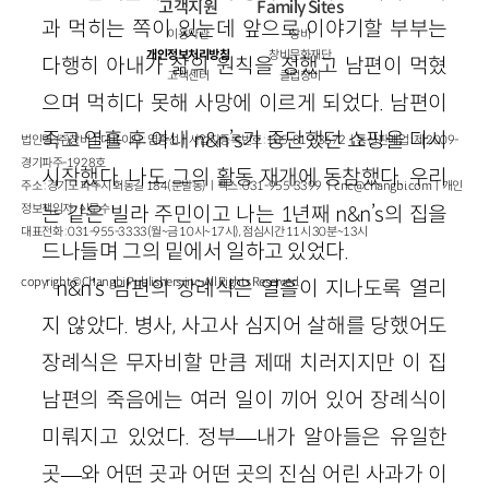
고객지원
Family Sites
과 먹히는 쪽이 있는데 앞으로 이야기할 부부는
이용약관
창비
개인정보처리방침
창비문화재단
다행히 아내가 삶의 원칙을 정했고 남편이 먹혔
고객센터
클럽창비
으며 먹히다 못해 사망에 이르게 되었다. 남편이
죽고 열흘 후 아내 n&n’s가 중단했던 쇼핑을 다시
법인명 : ㈜창비ㅣ대표이사 : 염종선ㅣ사업자등록번호 : 105-81-63672ㅣ통신판매업 : 제 2009-
경기파주-1928호
시작했다. 나도 그의 활동 재개에 동참했다. 우리
주소 : 경기도 파주시 회동길 184(문발동)ㅣ팩스 : 031-955-3399 ㅣ
cnc@changbi.com
ㅣ개인
정보책임자 : 신문수
는 같은 빌라 주민이고 나는 1년째 n&n’s의 집을
대표전화 : 031-955-3333(월~금 10시~17시), 점심시간 11시 30분~13시
드나들며 그의 밑에서 일하고 있었다.
copyright © Changbi Publishers, inc. All Rights Reserved.
n&n’s 남편의 장례식은 열흘이 지나도록 열리
지 않았다. 병사, 사고사 심지어 살해를 당했어도
장례식은 무자비할 만큼 제때 치러지지만 이 집
남편의 죽음에는 여러 일이 끼어 있어 장례식이
미뤄지고 있었다. 정부—내가 알아들은 유일한
곳—와 어떤 곳과 어떤 곳의 진심 어린 사과가 이