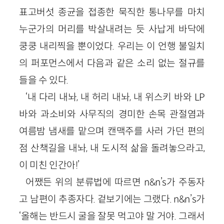
표고버섯 종균을 접종한 묵직한 통나무를 마치
누군가의 머리를 박살내려는 듯 사납게 바닥에
쿵쿵 내리찍을 뿐이었다. 우리는 이 언행 불일치
의 퍼포먼스에서 다음과 같은 소리 없는 절규를
들을 수 있다.
‘내 다리 내놔, 내 허리 내놔, 내 위스키 바와 LP
바와 과소비와 사무직의 경미한 손목 관절염과
여름밤 냄새를 맡으며 캔맥주를 사러 가던 편의
점 산책길을 내놔, 내 도시적 삶을 돌려놓으라고,
이 미친 인간아!’
어쨌든 위의 분류법에 따르면 n&n’s가 주동자
고 남편이 추종자다. 겉보기에는 그랬다. n&n’s가
‘올해는 반드시 굴을 잘못 먹고야 말 거야. 그래서