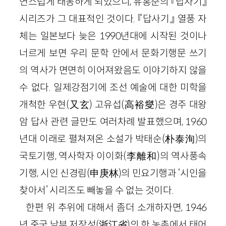
연스럽게 태동하게 되었으니, 유홍준의 『답사기』
시리즈가 그 대표적인 것이다. 『답사기』 열풍 자
체는 일본보다 늦은 1990년대에 시작된 것이나
너르게 보면 우리 문학 안에서 문화기행문 쓰기
의 역사가 면면히 이어져왔음도 이야기하지 않을
수 없다. 일제강점기에 조선 예술에 대한 미학을
개척한 우현(又玄) 고유섭(高裕燮)은 경주 대왕
암 답사 관련 글만도 여러차례 발표했으며, 1960
년대 이래로 펼쳐져온 소설가 박태순(朴泰洵)의
국토기행, 역사학자 이이화(李離和)의 역사풍속
기행, 시인 신경림(申庚林)의 민요기행과 ‘시인을
찾아서’ 시리즈도 빼놓을 수 없는 것이다.
한편 위 추위에 대해서 좀더 소개하자면, 1946
년 중국 남부 저장성(浙江省)의 한 농촌에서 태어