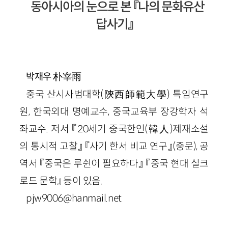
동아시아의 눈으로 본 『나의 문화유산
답사기』
朴宰雨
박재우
중국 산시사범대학(陝西師範大學) 특임연구
원, 한국외대 명예교수, 중국교육부 장강학자 석
좌교수. 저서 『20세기 중국한인(韓人)제재소설
의 통시적 고찰』 『사기 한서 비교 연구』(중문), 공
역서 『중국은 루쉰이 필요하다』 『중국 현대 실크
로드 문학』 등이 있음.
pjw9006@hanmail.net