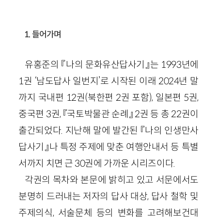
1. 들어가며
유홍준의 『나의 문화유산답사기』는 1993년에
1권 ‘남도답사 일번지’로 시작된 이래 2024년 말
까지 국내편 12권(북한편 2권 포함), 일본편 5권,
중국편 3권, 『국토박물관 순례』 2권 등 총 22권이
출간되었다. 지난해 말에 발간된 『나의 인생만사
답사기』나 특정 주제에 맞춘 여행안내서 등 특별
서까지 치면 근 30권에 가까운 시리즈이다.
각권의 목차와 본문에 밝히고 있고 서문에서도
분명히 드러내는 저자의 답사 대상, 답사 철학 및
주제의식, 서술문체 등의 변화를 고려해보건대