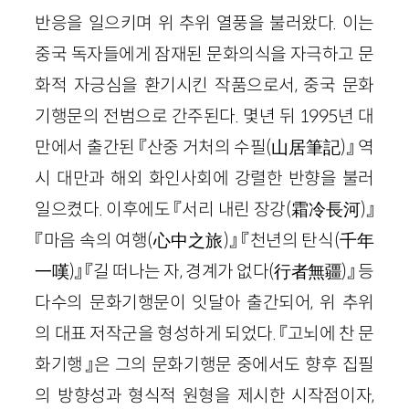
반응을 일으키며 위 추위 열풍을 불러왔다. 이는
중국 독자들에게 잠재된 문화의식을 자극하고 문
화적 자긍심을 환기시킨 작품으로서, 중국 문화
기행문의 전범으로 간주된다. 몇년 뒤 1995년 대
만에서 출간된 『산중 거처의 수필(山居筆記)』 역
시 대만과 해외 화인사회에 강렬한 반향을 불러
일으켰다. 이후에도 『서리 내린 장강(霜冷長河)』
『마음 속의 여행(心中之旅)』 『천년의 탄식(千年
一嘆)』 『길 떠나는 자, 경계가 없다(行者無疆)』 등
다수의 문화기행문이 잇달아 출간되어, 위 추위
의 대표 저작군을 형성하게 되었다. 『고뇌에 찬 문
화기행』은 그의 문화기행문 중에서도 향후 집필
의 방향성과 형식적 원형을 제시한 시작점이자,