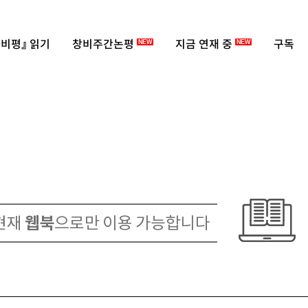
비평』 읽기
창비주간논평
지금 연재 중
구독
NEW
NEW